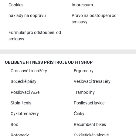
Cookies
Impressum
náklady na dopravu
Právo na odstoupení od
smlouvy
Formulář pro odstoupení od
smlouvy
OBLÍBENÉ FITNESS PŘÍSTROJE OD FITSHOP
Crossové trenažéry
Ergometry
Běžecké pásy
Veslovací trenažéry
Posilovací věže
Trampolíny
Stolní tenis
Posilovací lavice
Cyklotrenažéry
Činky
Box
Recumbent bikes
Rotopedy
Cyklistické válcové