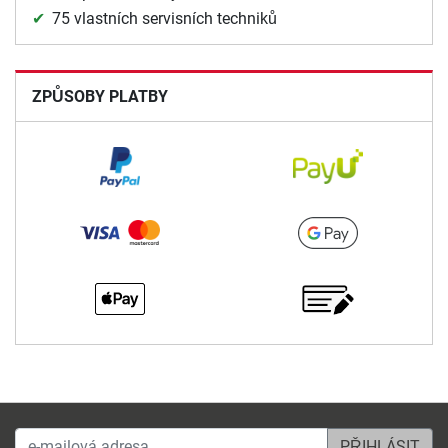
75 vlastních servisních techniků
ZPŮSOBY PLATBY
e-mailová adresa