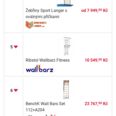
Žebřiny Sport Langer s
od
7 949,
Kč
00
oválnými příčkami
5
Ribstol Wallbarz Fitness
10 549,
Kč
00
6
BenchK Wall Bars Set
23 767,
Kč
00
112+A204