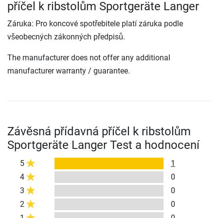
příčel k ribstolům Sportgeräte Langer
Záruka: Pro koncové spotřebitele platí záruka podle
všeobecných zákonných předpisů.
The manufacturer does not offer any additional
manufacturer warranty / guarantee.
Závěsná přídavná příčel k ribstolům
Sportgeräte Langer Test a hodnocení
5
1
4
0
3
0
2
0
1
0