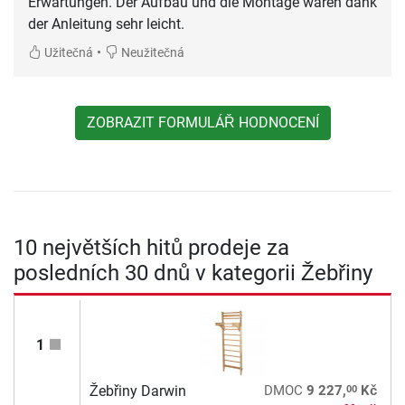
Erwartungen. Der Aufbau und die Montage waren dank
der Anleitung sehr leicht.
•
Užitečná
Neužitečná
ZOBRAZIT FORMULÁŘ HODNOCENÍ
10 největších hitů prodeje za
posledních 30 dnů v kategorii Žebřiny
1
00
Žebřiny Darwin
DMOC
9 227,
Kč