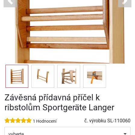
Previous
Next
Závěsná přídavná příčel k
ribstolům Sportgeräte Langer
č. výrobku
SL-110060
1 Hodnocení
vyberte