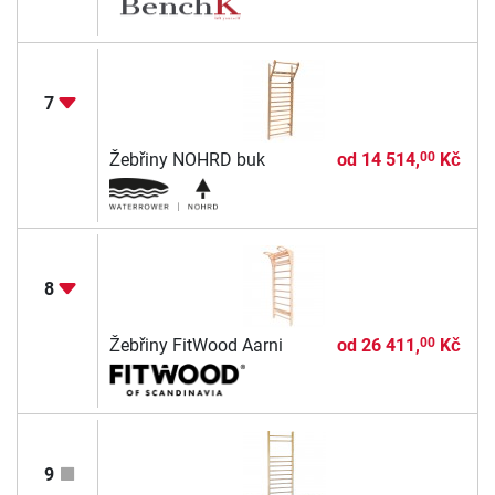
7
Žebřiny NOHRD buk
od
14 514,
Kč
00
8
Žebřiny FitWood Aarni
od
26 411,
Kč
00
9