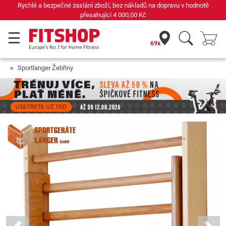
Rychlé a bezpečné zaslání zboží, bez nákladů na dopravu v hodnotě
přesahující
4 000,00 Kč
69x
Sportlanger Žebřiny