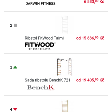
6 583,
Kč
00
2
Ribstol FitWood Taimi
od
15 836,
Kč
00
3
Sada ribstolu BenchK 721
od
19 405,
Kč
00
4