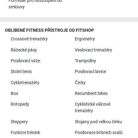
Formulář pro odstoupení od
smlouvy
OBLÍBENÉ FITNESS PŘÍSTROJE OD FITSHOP
Crossové trenažéry
Ergometry
Běžecké pásy
Veslovací trenažéry
Posilovací věže
Trampolíny
Stolní tenis
Posilovací lavice
Cyklotrenažéry
Činky
Box
Recumbent bikes
Rotopedy
Cyklistické válcové
trenažéry
Steppery
Stojany pod velkou činku
Funkční trénink
Posilovače břišních svalů