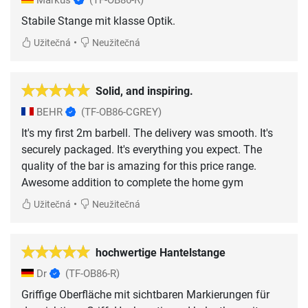
Markus
(TF-OB86-R)
Stabile Stange mit klasse Optik.
•
Užitečná
Neužitečná
Solid, and inspiring.
BEHR
(TF-OB86-CGREY)
It's my first 2m barbell. The delivery was smooth. It's
securely packaged. It's everything you expect. The
quality of the bar is amazing for this price range.
Awesome addition to complete the home gym
•
Užitečná
Neužitečná
hochwertige Hantelstange
Dr
(TF-OB86-R)
Griffige Oberfläche mit sichtbaren Markierungen für