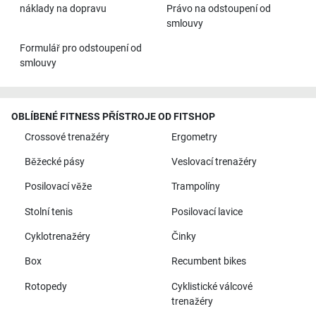
náklady na dopravu
Právo na odstoupení od
smlouvy
Formulář pro odstoupení od
smlouvy
OBLÍBENÉ FITNESS PŘÍSTROJE OD FITSHOP
Crossové trenažéry
Ergometry
Běžecké pásy
Veslovací trenažéry
Posilovací věže
Trampolíny
Stolní tenis
Posilovací lavice
Cyklotrenažéry
Činky
Box
Recumbent bikes
Rotopedy
Cyklistické válcové
trenažéry