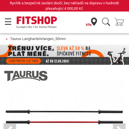
Již 42 let váš odborník na domácí fitness
69x
Taurus Langhantelstangen_50mm