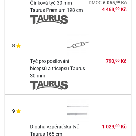
00
Činková tyč 30 mm
DMOC
6 055,
Kč
4 468,
Kč
00
Taurus Premium 198 cm
8
Tyč pro posilování
790,
Kč
00
bicepsů a tricepsů Taurus
30 mm
9
Dlouhá vzpěračská tyč
1 029,
Kč
00
Taurus 165 cm