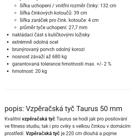
šířka uchopení / vnitřní rozměr činky: 132 cm
šířka činkových kotoučů: 39 cm
šířka zaráček pro čink. kotouče: 4 cm
průměr tyče uchopení: 27,7 mm
nakládací část s kuličkovými ložisky
extrémně odolná ocel
brunýrovaný porvch odolný korozi
nosnost závaží až 680 kg
garantovaná tolerance hmotnosti max. +/- 2 %
hmotnost: 20 kg
popis: Vzpěračská tyč Taurus 50 mm
Kvalitní
vzpěračská tyč
Taurus se hodí jak pro posilování
ve fitness studiu, tak i pro cviky s velkou činkou v domácím
prostředí.
Vzpěračská tyč
je 220 cm dlouhá a pojme