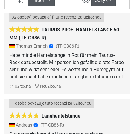
Třídění
Jazyk
32 osob(y) považuje(-í) tuto recenzi za užitečnou
TAURUS PROFI HANTELSTANGE 50
MM (TF-OB86-R)
Thomas Emrich
(TF-OB86-R)
Habe mir die Hantelstange in Rot für mein Taurus-
Rack dazubestellt. Mir persönlich gefällt die rote Farbe
sehr und wirkt sehr edel. Es wertet mein Homegym auf
und sie macht alle möglichen Langhantelübungen mit.
•
Užitečná
Neužitečná
1 osoba považuje tuto recenzi za užitečnou
Langhantelstange
Andreas
(TF-OB86-R)