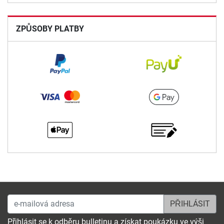
ZPŮSOBY PLATBY
e-mailová adresa
Přihlásit se k odběru bulletinu a získat poukázku ve výši