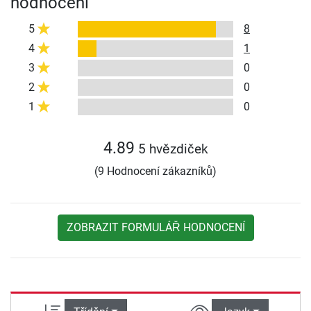
hodnocení
5
8
4
1
3
0
2
0
1
0
4.89
5 hvězdiček
(9 Hodnocení zákazníků)
ZOBRAZIT FORMULÁŘ HODNOCENÍ