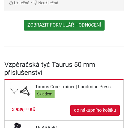
•
Užitečná
Neužitečná
ZOBRAZIT FORMULÁŘ HODNOCENÍ
Vzpěračská tyč Taurus 50 mm
příslušenství
Taurus Core Trainer | Landmine Press
Skladem
3 939,
Kč
00
do nákupního košíku
TF-ASA581