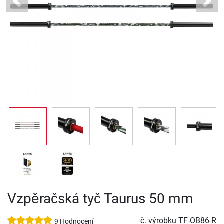
Previous
Next
Vzpěračská tyč Taurus 50 mm
č. výrobku
TF-OB86-R
9 Hodnocení