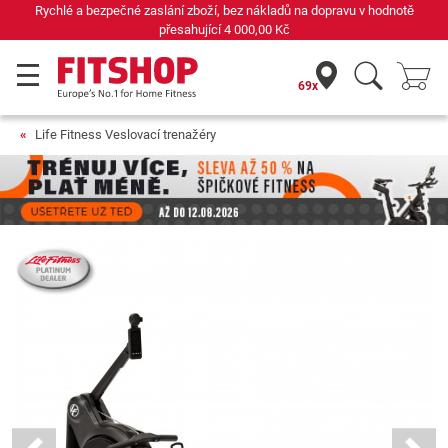
 hodnotě
Již 42 let váš odborník na domácí fitness
69x
Life Fitness Veslovací trenažéry