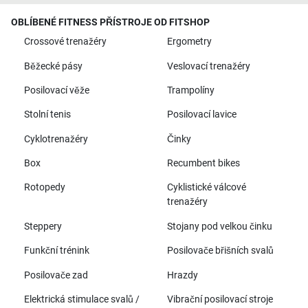
OBLÍBENÉ FITNESS PŘÍSTROJE OD FITSHOP
Crossové trenažéry
Ergometry
Běžecké pásy
Veslovací trenažéry
Posilovací věže
Trampolíny
Stolní tenis
Posilovací lavice
Cyklotrenažéry
Činky
Box
Recumbent bikes
Rotopedy
Cyklistické válcové
trenažéry
Steppery
Stojany pod velkou činku
Funkční trénink
Posilovače břišních svalů
Posilovače zad
Hrazdy
Elektrická stimulace svalů /
Vibrační posilovací stroje