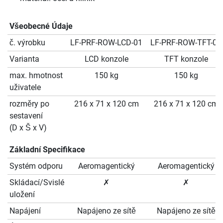
Všeobecné Údaje
č. výrobku
LF-PRF-ROW-LCD-01
LF-PRF-ROW-TFT-01
Varianta
LCD konzole
TFT konzole
max. hmotnost
150 kg
150 kg
uživatele
rozměry po
216 x 71 x 120 cm
216 x 71 x 120 cm
sestavení
(D x Š x V)
Základní Specifikace
Systém odporu
Aeromagentický
Aeromagentický
Skládací/Svislé
✗
✗
uložení
Napájení
Napájeno ze sítě
Napájeno ze sítě