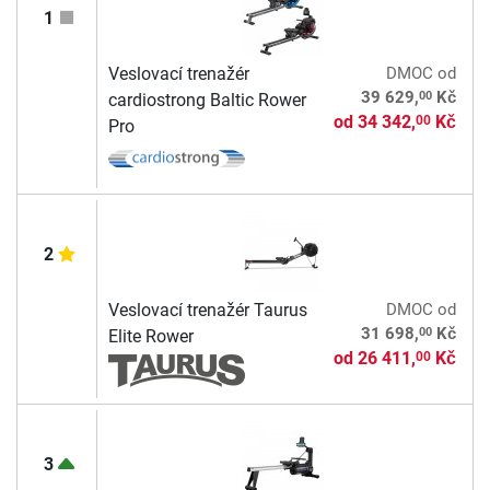
1
Veslovací trenažér
DMOC
od
00
39 629,
Kč
cardiostrong Baltic Rower
od
34 342,
Kč
00
Pro
2
Veslovací trenažér Taurus
DMOC
od
00
31 698,
Kč
Elite Rower
od
26 411,
Kč
00
3