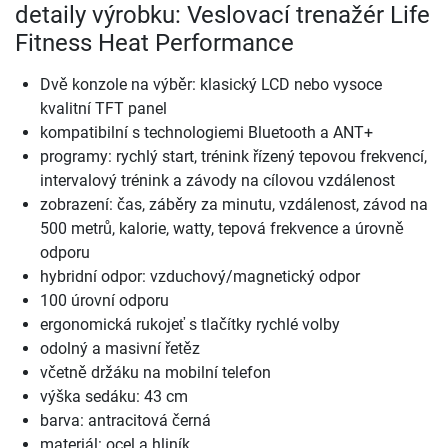
detaily výrobku: Veslovací trenažér Life
Fitness Heat Performance
Dvě konzole na výběr: klasický LCD nebo vysoce
kvalitní TFT panel
kompatibilní s technologiemi Bluetooth a ANT+
programy: rychlý start, trénink řízený tepovou frekvencí,
intervalový trénink a závody na cílovou vzdálenost
zobrazení: čas, záběry za minutu, vzdálenost, závod na
500 metrů, kalorie, watty, tepová frekvence a úrovně
odporu
hybridní odpor: vzduchový/magnetický odpor
100 úrovní odporu
ergonomická rukojeť s tlačítky rychlé volby
odolný a masivní řetěz
včetně držáku na mobilní telefon
výška sedáku: 43 cm
barva: antracitová černá
materiál: ocel a hliník