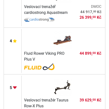
Veslovací trenažéř
DMOC
00
44 917,
Kč
cardiostrong Aquastream
26 399,
Kč
00
4
Fluid Rower Viking PRO
44 899,
Kč
00
Plus V
5
Veslovací trenažér Taurus
39 629,
Kč
00
Row-X Plus