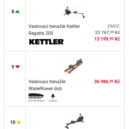
8
Veslovací trenažér Kettler
DMOC
00
23 767,
Kč
Regatta 200
13 199,
Kč
00
9
Veslovací trenažér
36 986,
Kč
00
WaterRower dub
10