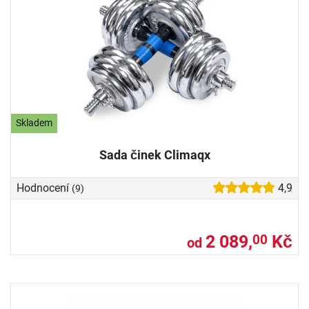
Skladem
Sada činek Climaqx
Hodnocení
4,9
(9)
2 089,
Kč
00
od