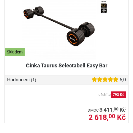
Skladem
Činka Taurus Selectabell Easy Bar
Hodnocení
5,0
(1)
ušetříte
793 Kč
00
3 411,
Kč
DMOC
2 618,
Kč
00