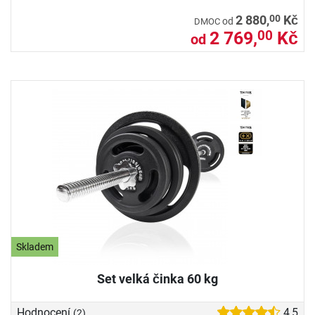
00
2 880,
Kč
od
DMOC
2 769,
Kč
00
od
Skladem
Set velká činka 60 kg
Hodnocení
4,5
(2)