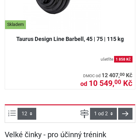
Skladem
Taurus Design Line Barbell, 45 | 75 | 115 kg
ušetříte
1 858 Kč
00
12 407,
Kč
od
DMOC
10 549,
Kč
00
od
Počet výrobků na straně:
Strana
násle
Velké činky - pro účinný trénink