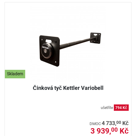
Skladem
Činková tyč Kettler Variobell
ušetříte
794 Kč
00
4 733,
Kč
DMOC
3 939,
Kč
00