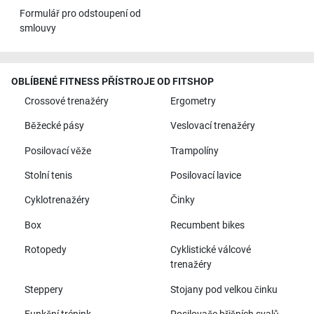
Formulář pro odstoupení od
smlouvy
OBLÍBENÉ FITNESS PŘÍSTROJE OD FITSHOP
Crossové trenažéry
Ergometry
Běžecké pásy
Veslovací trenažéry
Posilovací věže
Trampolíny
Stolní tenis
Posilovací lavice
Cyklotrenažéry
Činky
Box
Recumbent bikes
Rotopedy
Cyklistické válcové
trenažéry
Steppery
Stojany pod velkou činku