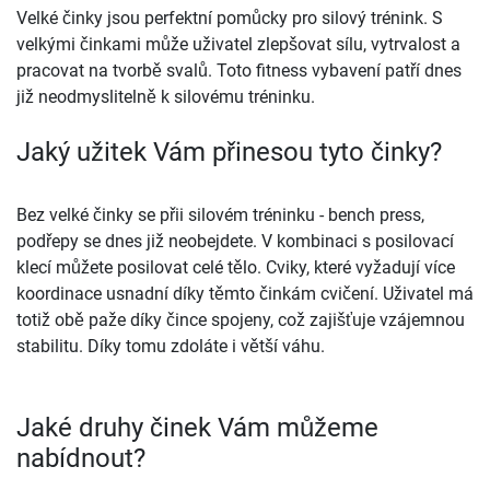
Velké činky jsou perfektní pomůcky pro silový trénink. S
velkými činkami může uživatel zlepšovat sílu, vytrvalost a
pracovat na tvorbě svalů. Toto fitness vybavení patří dnes
již neodmyslitelně k silovému tréninku.
Jaký užitek Vám přinesou tyto činky?
Bez velké činky se přii silovém tréninku - bench press,
podřepy se dnes již neobejdete. V kombinaci s posilovací
klecí můžete posilovat celé tělo. Cviky, které vyžadují více
koordinace usnadní díky těmto činkám cvičení. Uživatel má
totiž obě paže díky čince spojeny, což zajišťuje vzájemnou
stabilitu. Díky tomu zdoláte i větší váhu.
Jaké druhy činek Vám můžeme
nabídnout?