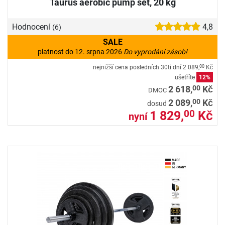
Taurus aerobic pump set, 20 kg
Hodnocení
4,8
(6)
SALE
platnost do 12. srpna 2026
Do vyprodání zásob!
nejnižší cena posledních 30ti dní
2 089,
Kč
00
ušetříte
12%
00
2 618,
Kč
DMOC
00
2 089,
Kč
dosud
1 829,
Kč
00
nyní