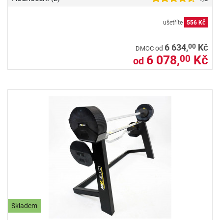
ušetříte
556 Kč
00
6 634,
Kč
od
DMOC
6 078,
Kč
00
od
Skladem