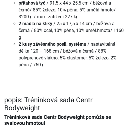
přítahová tyč
/ 91,5 x 44 x 25,5 cm / béžová a
černá/ 85% železo, 10% pěna, 5% umělá hmota/
3200 g / max. zatížení 227 kg
2 madla na kliky
/ 25 x 17,5 x 14 cm / béžová a
černá / 80% ocel, 10% pěna, 10% uměl.hmota/ 1160
g
2 kusy závěsného posil. systému
/ nastavitelná
délka 120 – 168 cm / béžová a černá / 88%
polyprenové vlákno, 5% elastomer, 5% železo, 2%
pěna / 750 g
popis: Tréninková sada Centr
Bodyweight
Tréninková sada Centr Bodyweight
pomůže se
svalovou hmotou!