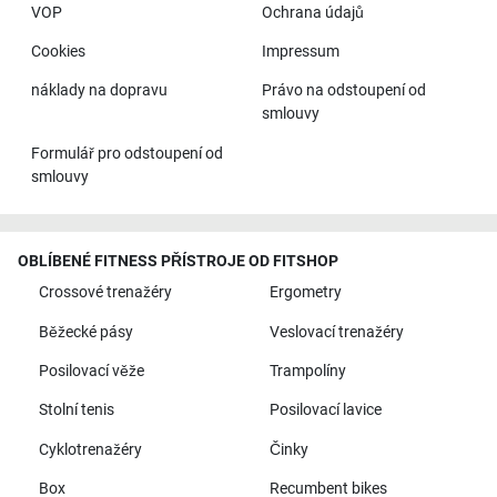
VOP
Ochrana údajů
Cookies
Impressum
náklady na dopravu
Právo na odstoupení od
smlouvy
Formulář pro odstoupení od
smlouvy
OBLÍBENÉ FITNESS PŘÍSTROJE OD FITSHOP
Crossové trenažéry
Ergometry
Běžecké pásy
Veslovací trenažéry
Posilovací věže
Trampolíny
Stolní tenis
Posilovací lavice
Cyklotrenažéry
Činky
Box
Recumbent bikes