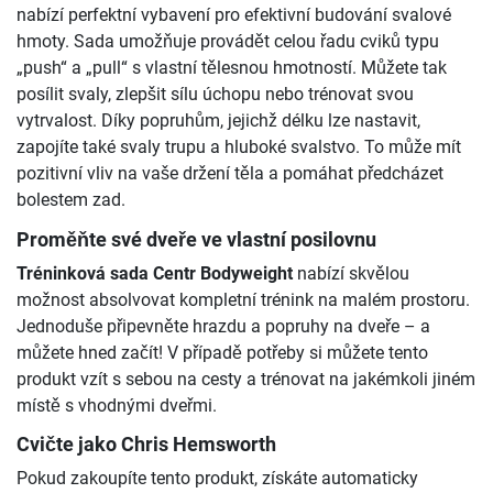
nabízí perfektní vybavení pro efektivní budování svalové
hmoty. Sada umožňuje provádět celou řadu cviků typu
„push“ a „pull“ s vlastní tělesnou hmotností. Můžete tak
posílit svaly, zlepšit sílu úchopu nebo trénovat svou
vytrvalost. Díky popruhům, jejichž délku lze nastavit,
zapojíte také svaly trupu a hluboké svalstvo. To může mít
pozitivní vliv na vaše držení těla a pomáhat předcházet
bolestem zad.
Proměňte své dveře ve vlastní posilovnu
Tréninková sada Centr Bodyweight
nabízí skvělou
možnost absolvovat kompletní trénink na malém prostoru.
Jednoduše připevněte hrazdu a popruhy na dveře – a
můžete hned začít! V případě potřeby si můžete tento
produkt vzít s sebou na cesty a trénovat na jakémkoli jiném
místě s vhodnými dveřmi.
Cvičte jako Chris Hemsworth
Pokud zakoupíte tento produkt, získáte automaticky