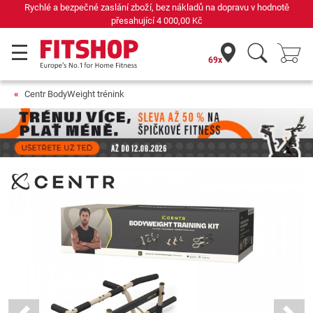
Rychlé a bezpečné zaslání zboží, bez nákladů na dopravu v hodnotě
přesahující
4 000,00 Kč
69x
Centr BodyWeight trénink