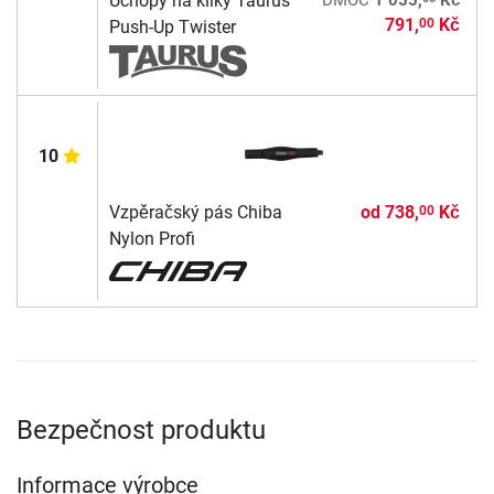
Úchopy na kliky Taurus
DMOC
1 055,
Kč
791,
Kč
00
Push-Up Twister
10
Vzpěračský pás Chiba
od
738,
Kč
00
Nylon Profi
Bezpečnost produktu
Informace výrobce