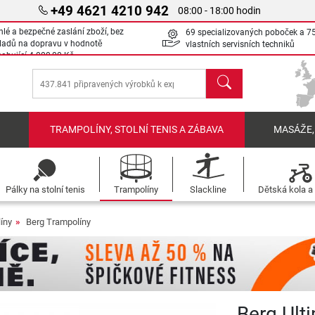
+49 4621 4210 942
08:00 - 18:00 hodin
hlé a bezpečné zaslání zboží, bez
69 specializovaných poboček a 7
ladů na dopravu v hodnotě
vlastních servisních techniků
sahující
4 000,00 Kč
Hledat
Í
TRAMPOLÍNY, STOLNÍ TENIS A ZÁBAVA
MASÁŽE,
Pálky na stolní tenis
Trampolíny
Slackline
Dětská kola a 
íny
Berg Trampolíny
Berg Ult