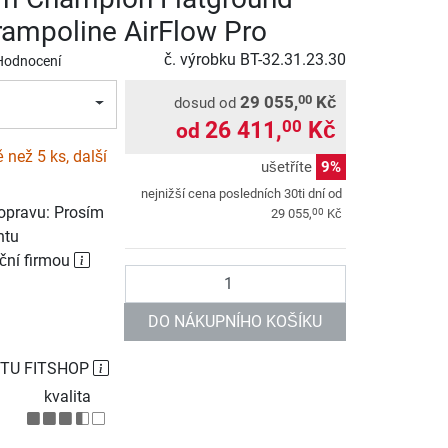
rampoline AirFlow Pro
č. výrobku
BT-32.31.23.30
Hodnocení
29 055,
Kč
00
dosud od
26 411,
Kč
00
od
než 5 ks, další
ušetříte
9%
nejnižší cena posledních 30ti dní od
opravu: Prosím
00
29 055,
Kč
ntu
ční firmou
Počet
DO NÁKUPNÍHO KOŠÍKU
TU FITSHOP
kvalita