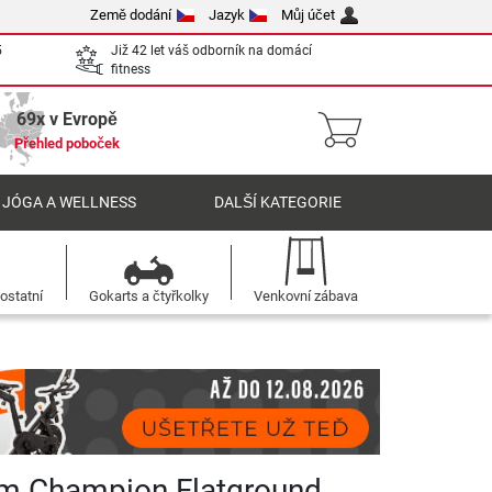
Země dodání
Jazyk
Můj účet
5
Již 42 let váš odborník na domácí
fitness
69x v Evropě
Přehled poboček
 JÓGA A WELLNESS
DALŠÍ KATEGORIE
ostatní
Gokarts a čtyřkolky
Venkovní zábava
im Champion Flatground