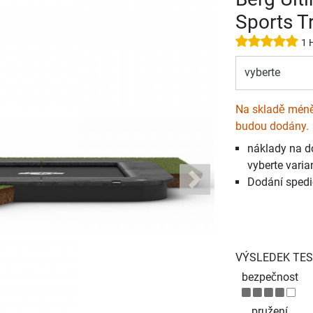
Sports T
1 
vyberte
Na skladě méně 
budou dodány.
náklady na d
vyberte varia
Dodání spedi
Next
VÝSLEDEK TES
bezpečnost
pružení