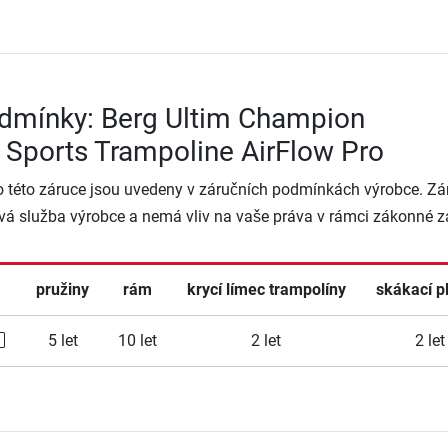
odmínky: Berg Ultim Champion
 Sports Trampoline AirFlow Pro
o této záruce jsou uvedeny v záručních podmínkách výrobce. Zá
vá služba výrobce a nemá vliv na vaše práva v rámci zákonné z
pružiny
rám
krycí límec trampolíny
skákací p
5 let
10 let
2 let
2 let