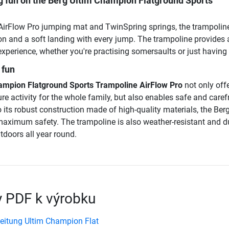
g fun on the Berg Ultim Champion Flatground Sports
AirFlow Pro jumping mat and TwinSpring springs, the trampoline
on and a soft landing with every jump. The trampoline provides 
xperience, whether you're practising somersaults or just having 
 fun
ampion Flatground Sports Trampoline AirFlow Pro
not only off
ure activity for the whole family, but also enables safe and caref
its robust construction made of high-quality materials, the Ber
maximum safety. The trampoline is also weather-resistant and d
tdoors all year round.
 PDF k výrobku
eitung Ultim Champion Flat