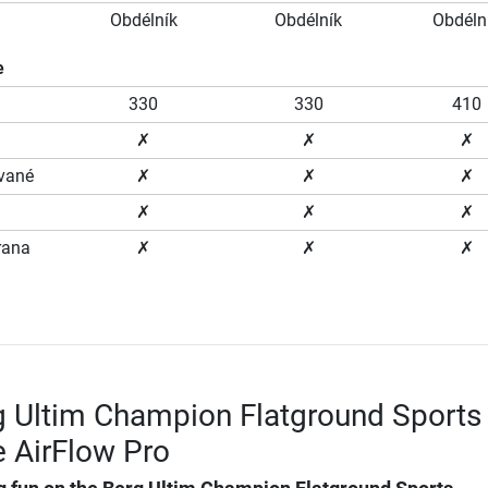
Obdélník
Obdélník
Obdéln
e
330
330
410
✗
✗
✗
ované
✗
✗
✗
✗
✗
✗
rana
✗
✗
✗
g Ultim Champion Flatground Sports
 AirFlow Pro