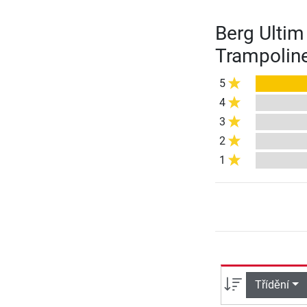
Berg Ultim
Trampoline
5
4
3
2
1
Třídění