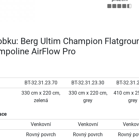
robku: Berg Ultim Champion Flatgrou
mpoline AirFlow Pro
BT-32.31.23.70
BT-32.31.23.30
BT-32.31.
330 cm x 220 cm,
330 cm x 220 cm,
410 cm x 2
zelená
grey
grey
ace
Venkovní
Venkovní
Venkov
Rovný povrch
Rovný povrch
Rovný po