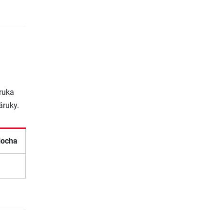
ruka
áruky.
locha