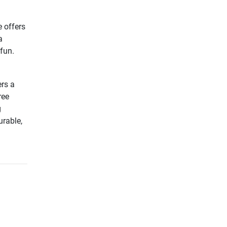
 offers
a
fun.
ers a
ree
g
urable,