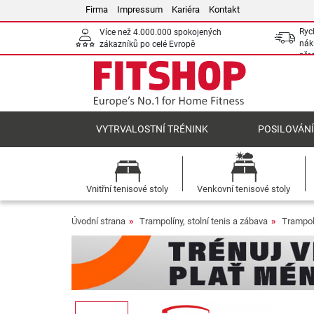
Firma
Impressum
Kariéra
Kontakt
Ryc
Více než 4.000.000 spokojených
nák
zákazníků po celé Evropě
pře
VYTRVALOSTNÍ TRÉNINK
POSILOVÁN
Vnitřní tenisové stoly
Venkovní tenisové stoly
Úvodní strana
Trampolíny, stolní tenis a zábava
Trampol