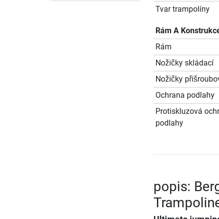
Tvar trampolíny
Rám A Konstrukc
Rám
Nožičky skládací
Nožičky přišroub
Ochrana podlahy
Protiskluzová och
podlahy
popis: Ber
Trampoline