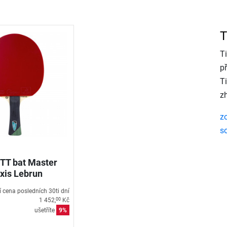
T
T
př
Ti
zh
zo
s
 TT bat Master
xis Lebrun
í cena posledních 30ti dní
1 452,
Kč
00
ušetříte
9%