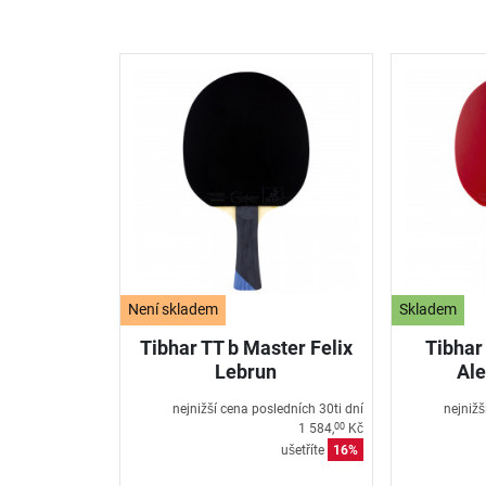
Není skladem
Skladem
Tibhar TT b Master Felix
Tibhar
Lebrun
Ale
nejnižší cena posledních 30ti dní
nejnižš
1 584,
Kč
00
ušetříte
16%