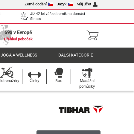
Země dodání
Jazyk
Můj účet
5
Již 42 let váš odborník na domácí
fitness
69x v Evropě
Přehled poboček
 JÓGA A WELLNESS
DALŠÍ KATEGORIE
lotrenažéry
Činky
Box
Masážní
pomůcky