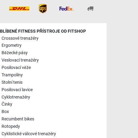
BLÍBENÉ FITNESS PŘÍSTROJE OD FITSHOP
Crossové trenažéry
Ergometry
Běžecké pásy
Veslovací trenažéry
Posilovací věže
Trampolíny
Stolní tenis
Posilovací lavice
Cyklotrenažéry
Činky
Box
Recumbent bikes
Rotopedy
Cyklistické válcové trenažéry