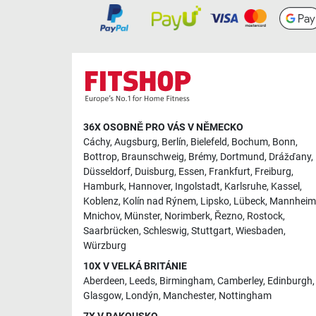
36X OSOBNĚ PRO VÁS V NĚMECKO
Cáchy
,
Augsburg
,
Berlín
,
Bielefeld
,
Bochum
,
Bonn
,
Bottrop
,
Braunschweig
,
Brémy
,
Dortmund
,
Drážďany
,
Düsseldorf
,
Duisburg
,
Essen
,
Frankfurt
,
Freiburg
,
Hamburk
,
Hannover
,
Ingolstadt
,
Karlsruhe
,
Kassel
,
Koblenz
,
Kolín nad Rýnem
,
Lipsko
,
Lübeck
,
Mannheim
Mnichov
,
Münster
,
Norimberk
,
Řezno
,
Rostock
,
Saarbrücken
,
Schleswig
,
Stuttgart
,
Wiesbaden
,
Würzburg
10X V VELKÁ BRITÁNIE
Aberdeen
,
Leeds
,
Birmingham
,
Camberley
,
Edinburgh
,
Glasgow
,
Londýn
,
Manchester
,
Nottingham