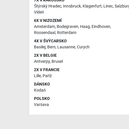
7X V RAKOUSKO
Štýrský Hradec
,
Innsbruck
,
Klagenfurt
,
Linec
,
Salzbur
Vídeň
6X V NIZOZEMÍ
Amsterdam
,
Bodegraven
,
Haag
,
Eindhoven
,
Roosendaal
,
Rotterdam
4X V ŠVÝCARSKO
Basilej
,
Bern
,
Lausanne
,
Curych
2X V BELGIE
Antverpy
,
Brusel
2X V FRANCIE
Lille
,
Paříž
DÁNSKO
Kodaň
POLSKO
Varšava