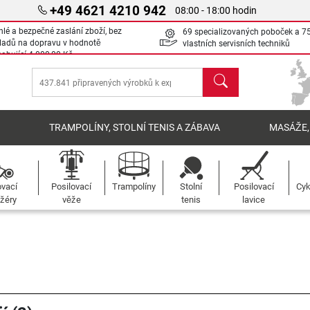
+49 4621 4210 942
08:00 - 18:00 hodin
hlé a bezpečné zaslání zboží, bez
69 specializovaných poboček a 7
ladů na dopravu v hodnotě
vlastních servisních techniků
sahující
4 000,00 Kč
Hledat
Í
TRAMPOLÍNY, STOLNÍ TENIS A ZÁBAVA
MASÁŽE,
ovací
Posilovací
Trampolíny
Stolní
Posilovací
Cyk
žéry
věže
tenis
lavice