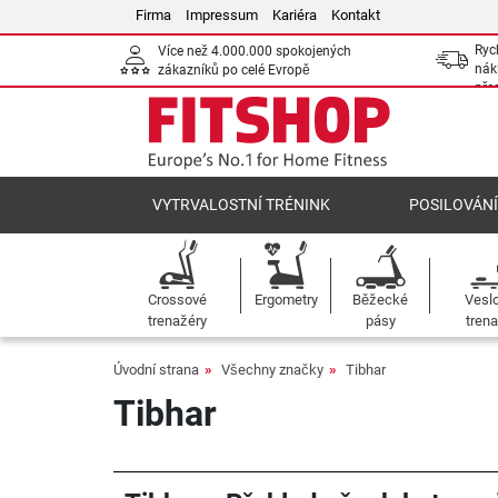
Firma
Impressum
Kariéra
Kontakt
Ryc
Více než 4.000.000 spokojených
nák
zákazníků po celé Evropě
pře
VYTRVALOSTNÍ TRÉNINK
POSILOVÁN
Crossové
Ergometry
Běžecké
Vesl
trenažéry
pásy
trena
Úvodní strana
Všechny značky
Tibhar
Tibhar