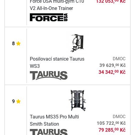
Force USA multi-gym C10
132 053,
Kč
00
V2 All-In-One Trainer
8
Posilovací stanice Taurus
DMOC
00
39 629,
Kč
WS3
34 342,
Kč
00
9
Taurus MS35 Pro Multi
DMOC
00
105 722,
Kč
Smith Station
79 285,
Kč
00