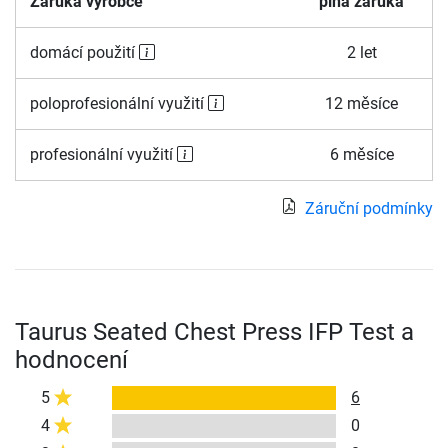
Záruka výrobce
plná záruka
domácí použití
2 let
poloprofesionální využití
12 měsíce
profesionální využití
6 měsíce
Záruční podmínky
Taurus Seated Chest Press IFP Test a
hodnocení
5
6
4
0