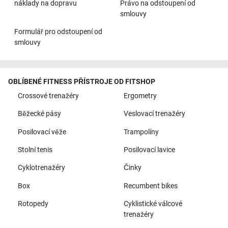
náklady na dopravu
Právo na odstoupení od
smlouvy
Formulář pro odstoupení od
smlouvy
OBLÍBENÉ FITNESS PŘÍSTROJE OD FITSHOP
Crossové trenažéry
Ergometry
Běžecké pásy
Veslovací trenažéry
Posilovací věže
Trampolíny
Stolní tenis
Posilovací lavice
Cyklotrenažéry
Činky
Box
Recumbent bikes
Rotopedy
Cyklistické válcové
trenažéry