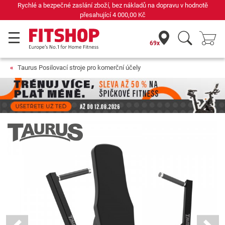
Již 42 let váš odborník na domácí fitness
69x
Taurus Posilovací stroje pro komerční účely