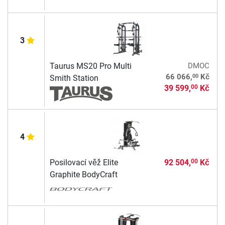
3
Taurus MS20 Pro Multi
DMOC
00
66 066,
Kč
Smith Station
39 599,
Kč
00
4
Posilovací věž Elite
92 504,
Kč
00
Graphite BodyCraft