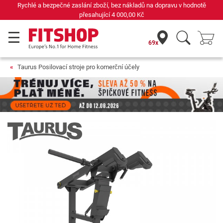
 zaslání zboží, bez nákladů na dopravu v hodnotě
Již 42
přesahující
4 000,00 Kč
69x
Taurus Posilovací stroje pro komerční účely