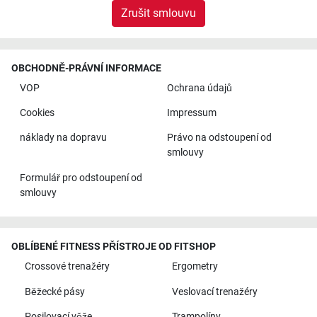
Zrušit smlouvu
OBCHODNĚ-PRÁVNÍ INFORMACE
VOP
Ochrana údajů
Cookies
Impressum
náklady na dopravu
Právo na odstoupení od
smlouvy
Formulář pro odstoupení od
smlouvy
OBLÍBENÉ FITNESS PŘÍSTROJE OD FITSHOP
Crossové trenažéry
Ergometry
Běžecké pásy
Veslovací trenažéry
Posilovací věže
Trampolíny