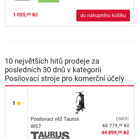
1 055,
Kč
00
do nákupního košíku
10 největších hitů prodeje za
posledních 30 dnů v kategorii
Posilovací stroje pro komerční účely
1
Posilovací věž Taurus
DMOC
00
60 779,
Kč
WS7
44 899,
Kč
00