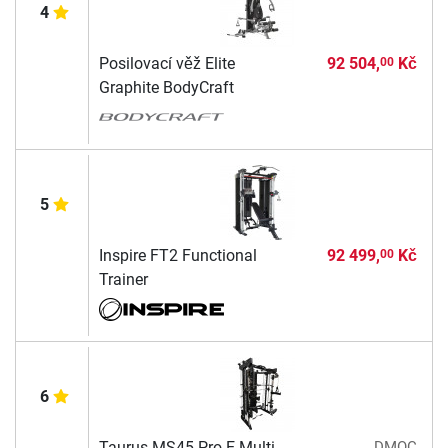
4
Posilovací věž Elite
92 504,
Kč
00
Graphite BodyCraft
5
Inspire FT2 Functional
92 499,
Kč
00
Trainer
6
Taurus MS45 Pro E-Multi
DMOC