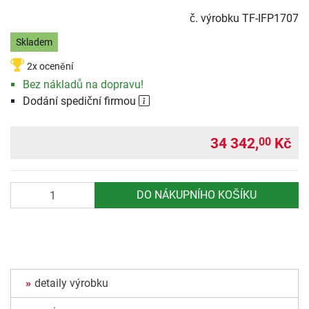
č. výrobku
TF-IFP1707
Skladem
2x ocenění
Bez nákladů na dopravu!
Dodání spediční firmou
34 342,
Kč
00
Počet
DO NÁKUPNÍHO KOŠÍKU
detaily výrobku