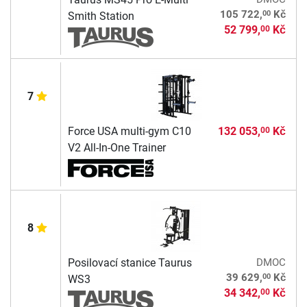
00
105 722,
Kč
Smith Station
52 799,
Kč
00
7
Force USA multi-gym C10
132 053,
Kč
00
V2 All-In-One Trainer
8
Posilovací stanice Taurus
DMOC
00
39 629,
Kč
WS3
34 342,
Kč
00