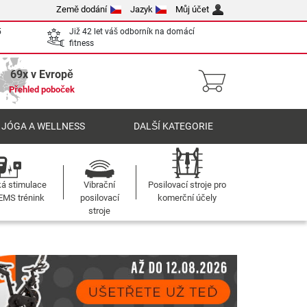
Země dodání
Jazyk
Můj účet
5
Již 42 let váš odborník na domácí
fitness
69x v Evropě
Přehled poboček
 JÓGA A WELLNESS
DALŠÍ KATEGORIE
ká stimulace
Vibrační
Posilovací stroje pro
 EMS trénink
posilovací
komerční účely
stroje