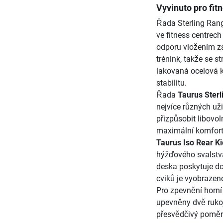
Vyvinuto pro fit
Řada Sterling Rang
ve fitness centrech
odporu vložením z
trénink, takže se s
lakovaná ocelová k
stabilitu.
Řada
Taurus Sterl
nejvíce různých už
přizpůsobit libovol
maximální komfort 
Taurus Iso Rear Ki
hýžďového svalstva
deska poskytuje dos
cviků je vyobrazeno
Pro zpevnění horní 
upevněny dvě rukoje
přesvědčivý poměr