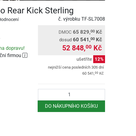
o Rear Kick Sterling
č. výrobku
TF-SL7008
Hodnocení
65 829,
Kč
00
DMOC
60 541,
Kč
00
dosud
52 848,
Kč
00
na dopravu!
ční firmou
ušetříte
12%
nejnižší cena posledních 30ti dní
00
60 541,
Kč
Počet
DO NÁKUPNÍHO KOŠÍKU