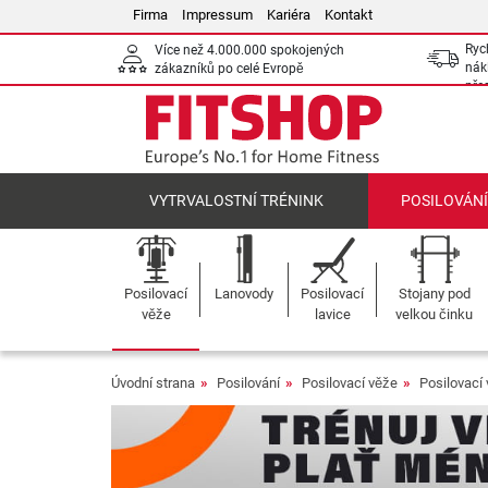
Firma
Impressum
Kariéra
Kontakt
Ryc
Více než 4.000.000 spokojených
nák
zákazníků po celé Evropě
pře
VYTRVALOSTNÍ TRÉNINK
POSILOVÁN
Posilovací
Lanovody
Posilovací
Stojany pod
věže
lavice
velkou činku
Úvodní strana
Posilování
Posilovací věže
Posilovací