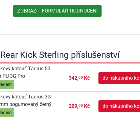
ZOBRAZIT FORMULÁŘ HODNOCENÍ
Rear Kick Sterling příslušenství
kový kotouč Taurus 50
 PU 3G Pro
342,
Kč
do nákupního ko
00
ladem
kový kotouč Taurus 3G
 mm pogumovaný černý
209,
Kč
do nákupního ko
00
ladem