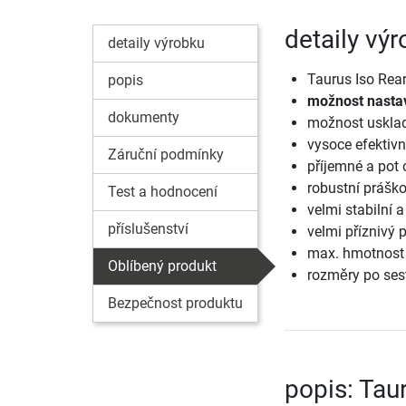
detaily výr
detaily výrobku
Taurus Iso Rear
popis
možnost nasta
dokumenty
možnost usklad
vysoce efektivn
Záruční podmínky
příjemné a pot 
robustní prášk
Test a hodnocení
velmi stabilní a
příslušenství
velmi příznivý
max. hmotnost 
Oblíbený produkt
rozměry po sest
Bezpečnost produktu
popis: Taur