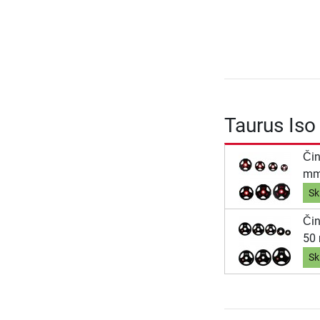
Taurus Iso 
Čin
mm
Sk
Čin
50
Sk