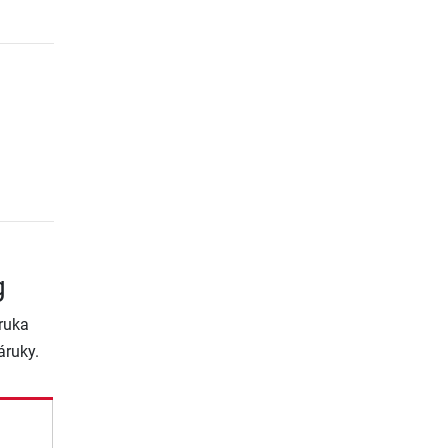
g
ruka
áruky.