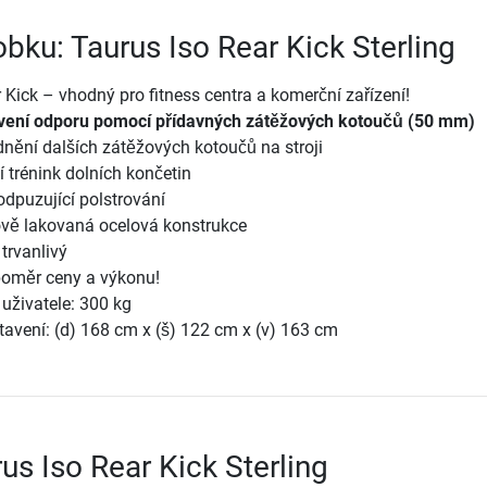
obku: Taurus Iso Rear Kick Sterling
 Kick – vhodný pro fitness centra a komerční zařízení!
vení odporu pomocí přídavných zátěžových kotoučů (50 mm)
nění dalších zátěžových kotoučů na stroji
í trénink dolních končetin
odpuzující polstrování
ově lakovaná ocelová konstrukce
 trvanlivý
 poměr ceny a výkonu!
uživatele: 300 kg
avení: (d) 168 cm x (š) 122 cm x (v) 163 cm
us Iso Rear Kick Sterling