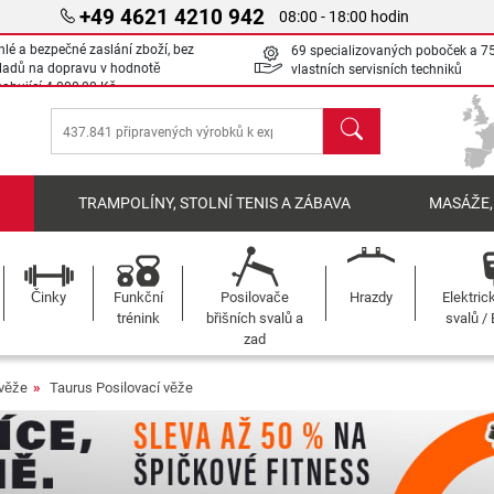
+49 4621 4210 942
08:00 - 18:00 hodin
hlé a bezpečné zaslání zboží, bez
69 specializovaných poboček a 7
ladů na dopravu v hodnotě
vlastních servisních techniků
sahující
4 000,00 Kč
Hledat
Í
TRAMPOLÍNY, STOLNÍ TENIS A ZÁBAVA
MASÁŽE,
Činky
Funkční
Posilovače
Hrazdy
Elektric
trénink
břišních svalů a
svalů /
zad
 věže
Taurus Posilovací věže