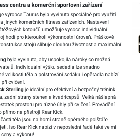
ness centra a komerční sportovní zařízení
e výrobce Taurus byla vyvinuta speciálně pro využití
 a jiných komerčních fitness zařízeních. Nastavení
átěžových kotoučů umožňuje vysoce individuální
troj hodí pro kteroukoli výkonnostní úroveň. Práškově
onstrukce strojů slibuje dlouhou životnost a maximální
ing
byla vyvinuta, aby uspokojila nároky co možná
ivatelů. Individuální výšku sedadla lze snadno
né velikosti těla a polstrování sedáku i opěradla nabízí
při cvičení.
ck Sterling
je ideální pro efektivní a bezpečný trénink
, zadní strany stehen a kvadricepsů. Velká nášlapná
tatek prostoru pro různé úhly při cvičení. Provádění
 přímo na přístroji Rear Kick.
části těla jsou na horní straně opěrného polštáře
ti. Iso Rear Kick nabízí v neposlední řadě také velmi
 ceny a výkonu!