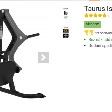
Taurus Is
1 
Skladem
2x ocenění
Bez nákladů 
Dodání spedi
Next