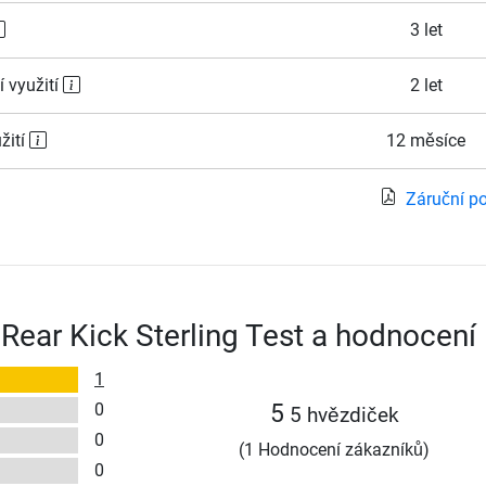
3 let
í využití
2 let
žití
12 měsíce
Záruční p
 Rear Kick Sterling Test a hodnocení
1
0
5
5 hvězdiček
0
(1 Hodnocení zákazníků)
0