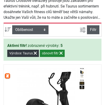
Taurus Crossové trenažéry přístroje jsou základem pro
efektivní trénink, např. při hubnutí. Se Taurus sortimentem
dosáhnete Vašich fitness cílů téměř bez větší námahy.
Ukažte jen Vaší vůli, že na to máte a začněte s posilováním
ještě dnes.
Filtrovat n
Třídění
Filtr
Aktivní filtr!
zobrazené výrobky:
5
Výrobce: Taurus
obnovit filtr