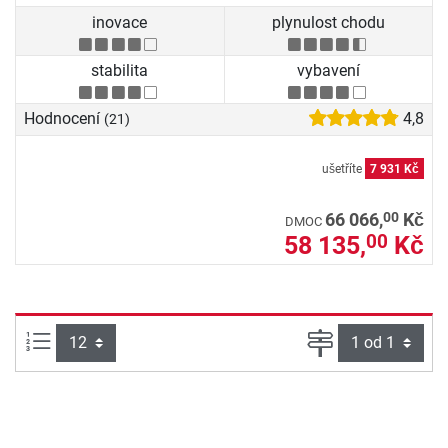
inovace
plynulost chodu
stabilita
vybavení
Hodnocení
4,8
(21)
ušetříte
7 931 Kč
00
66 066,
Kč
DMOC
58 135,
Kč
00
Počet výrobků na straně:
Strana