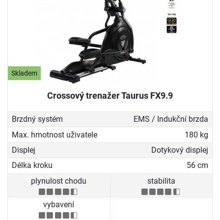
Skladem
Crossový trenažer Taurus FX9.9
Brzdný systém
EMS / Indukční brzda
Max. hmotnost uživatele
180 kg
Displej
Dotykový displej
Délka kroku
56 cm
plynulost chodu
stabilita
vybavení