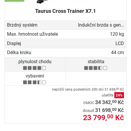
Taurus Cross Trainer X7.1
Brzdný systém
Indukční brzda s generátorem
Max. hmotnost uživatele
120 kg
Displej
LCD
Délka kroku
44 cm
plynulost chodu
stabilita
vybavení
nejnižší cena posledních 30ti dní
31 698,
Kč
00
ušetříte
24%
00
34 342,
Kč
DMOC
00
31 698,
Kč
dosud
23 799,
Kč
00