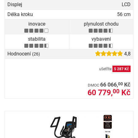
Displej
LCD
Délka kroku
56 cm
inovace
plynulost chodu
stabilita
vybavení
Hodnocení
4,8
(26)
ušetříte
5 287 Kč
00
66 066,
Kč
DMOC
60 779,
Kč
00