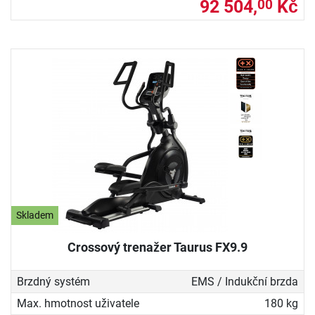
92 504,
Kč
00
Skladem
Crossový trenažer Taurus FX9.9
Brzdný systém
EMS / Indukční brzda
Max. hmotnost uživatele
180 kg