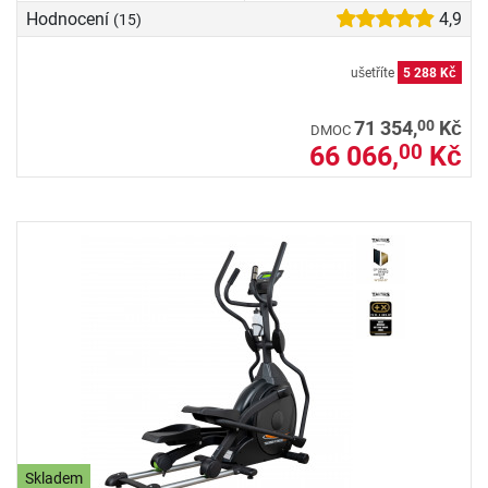
Hodnocení
4,9
(15)
ušetříte
5 288 Kč
00
71 354,
Kč
DMOC
66 066,
Kč
00
Skladem