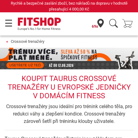
Rychlé a bezpečné zaslání zboží, bez nákladů na dopravu v hodnotě
přesahující
4 000,00 Kč
69x
Crossové trenažéry
KOUPIT TAURUS CROSSOVÉ
TRENAŽÉRY U EVROPSKÉ JEDNIČKY
V DOMÁCÍM FITNESS
Crossové trenažéry jsou ideální pro trénink celého těla, pro
redukci váhy a zlepšení kondice. Crossové trenažéry
zároveň šetří při tréninku klouby uživatele.