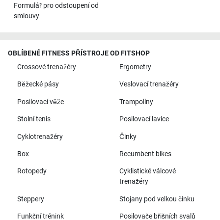
Formulář pro odstoupení od
smlouvy
OBLÍBENÉ FITNESS PŘÍSTROJE OD FITSHOP
Crossové trenažéry
Ergometry
Běžecké pásy
Veslovací trenažéry
Posilovací věže
Trampolíny
Stolní tenis
Posilovací lavice
Cyklotrenažéry
Činky
Box
Recumbent bikes
Rotopedy
Cyklistické válcové
trenažéry
Steppery
Stojany pod velkou činku
Funkční trénink
Posilovače břišních svalů