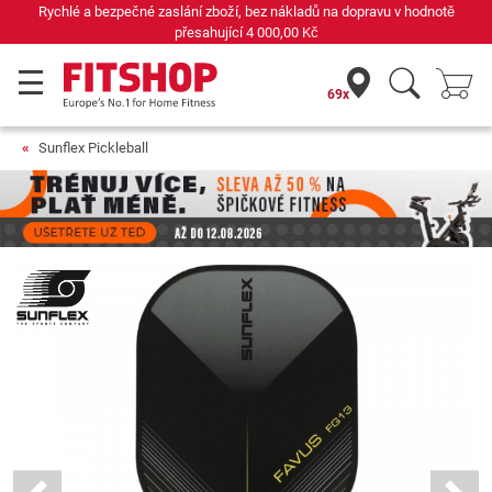
Rychlé a bezpečné zaslání zboží, bez nákladů na dopravu v hodnotě
přesahující
4 000,00 Kč
69x
Sunflex Pickleball