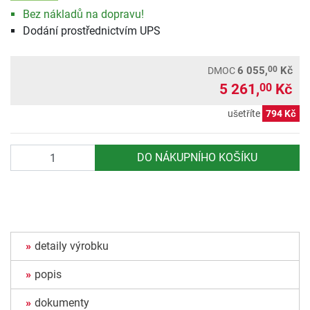
Bez nákladů na dopravu!
Dodání prostřednictvím UPS
00
6 055,
Kč
DMOC
5 261,
Kč
00
ušetříte
794 Kč
Počet
DO NÁKUPNÍHO KOŠÍKU
detaily výrobku
popis
dokumenty