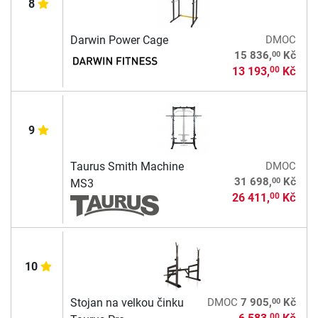
8
Darwin Power Cage
DMOC
00
15 836,
Kč
13 193,
Kč
00
9
Taurus Smith Machine
DMOC
00
31 698,
Kč
MS3
26 411,
Kč
00
10
00
Stojan na velkou činku
DMOC
7 905,
Kč
00