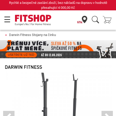
Rychlé a bezpečné zaslání zboží, bez nákladů na dopravu v hodnotě
přesahující
4 000,00 Kč
69x
Darwin Fitness Stojany na činku