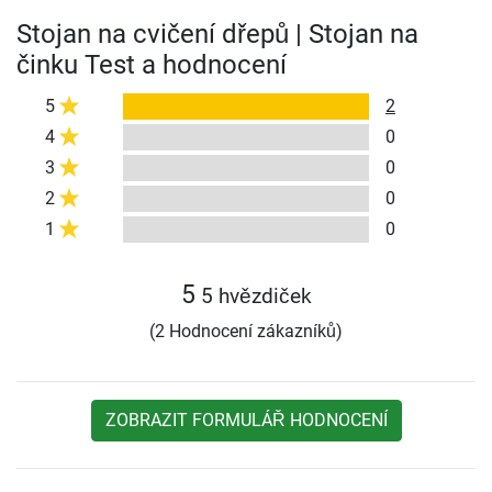
Stojan na cvičení dřepů | Stojan na
činku Test a hodnocení
5
2
4
0
3
0
2
0
1
0
5
5 hvězdiček
(2 Hodnocení zákazníků)
ZOBRAZIT FORMULÁŘ HODNOCENÍ