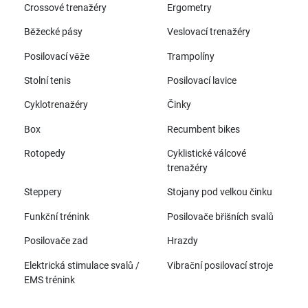
Crossové trenažéry
Ergometry
Běžecké pásy
Veslovací trenažéry
Posilovací věže
Trampolíny
Stolní tenis
Posilovací lavice
Cyklotrenažéry
Činky
Box
Recumbent bikes
Rotopedy
Cyklistické válcové
trenažéry
Steppery
Stojany pod velkou činku
Funkční trénink
Posilovače břišních svalů
Posilovače zad
Hrazdy
Elektrická stimulace svalů /
Vibrační posilovací stroje
EMS trénink