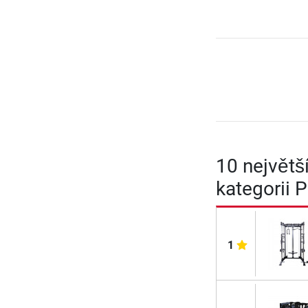
10 největš
kategorii 
1