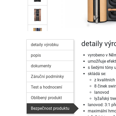
detaily v
detaily výrobku
vyrobeno v Ně
popis
umožňuje efekti
dokumenty
s šedými tóny 
skládá se:
Záruční podmínky
z kvalitníc
8 činek swin
Test a hodnocení
lanovod
Oblíbený produkt
lyžařský tre
lanovod: 3:1 p
Bezpečnost produktu
maximální hmot