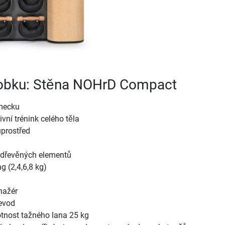
ýrobku: Stěna NOHrD Compact
mecku
vní trénink celého těla
uprostřed
h dřevěných elementů
g (2,4,6,8 kg)
nažér
řevod
nost tažného lana 25 kg