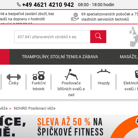
+49 4621 4210 942
08:00 - 18:00 hodin
hlé a bezpečné zaslání zboží, bez
69 specializovaných poboček a 7
ladů na dopravu v hodnotě
vlastních servisních techniků
sahující
4 000,00 Kč
Hledat
Í
TRAMPOLÍNY, STOLNÍ TENIS A ZÁBAVA
MASÁŽE,
Činky
Funkční
Posilovače
Hrazdy
Elektric
trénink
břišních svalů a
svalů /
zad
 věže
NOHRD Posilovací věže