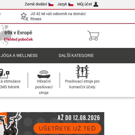
Země dodání
Jazyk
Můj účet
5
Již 42 let váš odborník na domácí
fitness
69x v Evropě
Přehled poboček
 JÓGA A WELLNESS
DALŠÍ KATEGORIE
ká stimulace
Vibrační
Posilovací stroje pro
 EMS trénink
posilovací
komerční účely
stroje