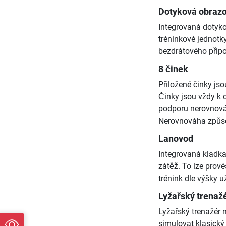
Dotyková obrazov
Integrovaná dotyko
tréninkové jednotky
bezdrátového připo
8 činek
Přiložené činky jso
Činky jsou vždy k d
podporu nerovnováh
Nerovnováha způso
Lanovod
Integrovaná kladka
zátěž. To lze prov
trénink dle výšky u
Lyžařský trenaž
Lyžařský trenažér 
simulovat klasický 