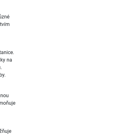
různé
ctvím
tanice.
čky na
.
by.
vnou
umoňuje
žňuje