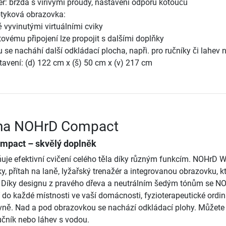
ér: brzda s vířivými proudy, nastavení odporu kotoučů
tyková obrazovka:
ě vyvinutými virtuálními cviky
tovému připojení lze propojit s dalšími doplňky
se nacháhí další odkládací plocha, napři. pro ručníky či lahev 
avení: (d) 122 cm x (š) 50 cm x (v) 217 cm
ěna NOHrD Compact
mpact – skvělý doplněk
e efektivní cvičení celého těla díky různým funkcím. NOHrD W
y, přítah na laně, lyžařský trenažér a integrovanou obrazovku, k
. Díky designu z pravého dřeva a neutrálním šedým tónům se N
do každé místnosti ve vaší domácnosti, fyzioterapeutické ordin
vně. Nad a pod obrazovkou se nachází odkládací plohy. Můžete 
ručník nebo láhev s vodou.