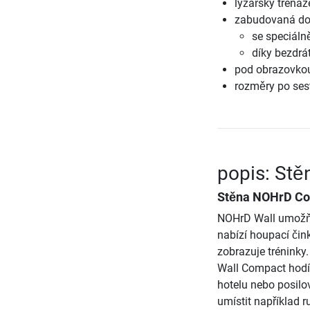
lyžařský trenaž
zabudovaná do
se speciáln
díky bezdrá
pod obrazovkou 
rozměry po sest
popis: St
Stěna NOHrD Co
NOHrD Wall umožňuj
nabízí houpací čink
zobrazuje tréninky
Wall Compact hodí 
hotelu nebo posilo
umístit například 