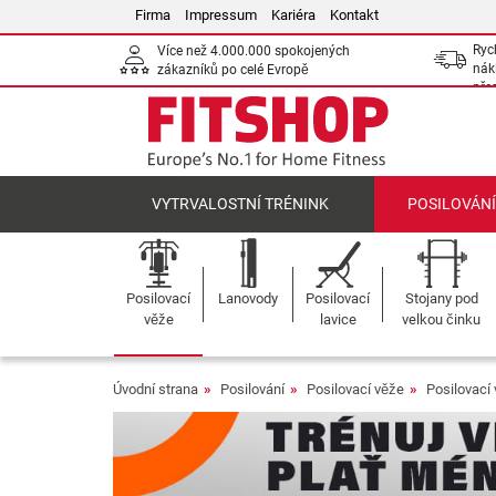
Firma
Impressum
Kariéra
Kontakt
Ryc
Více než 4.000.000 spokojených
nák
zákazníků po celé Evropě
pře
VYTRVALOSTNÍ TRÉNINK
POSILOVÁN
Posilovací
Lanovody
Posilovací
Stojany pod
věže
lavice
velkou činku
Úvodní strana
Posilování
Posilovací věže
Posilovací