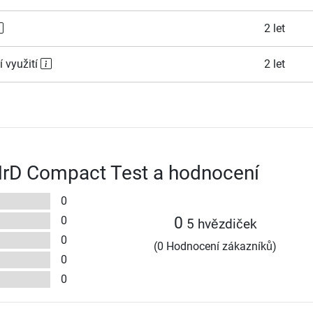
2 let
í využití
2 let
rD Compact Test a hodnocení
0
0
0
5 hvězdiček
0
(0 Hodnocení zákazníků)
0
0