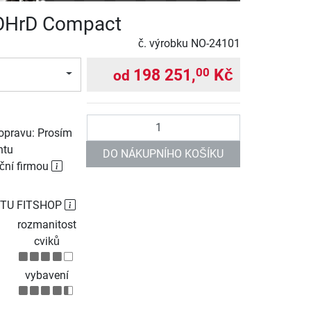
OHrD Compact
č. výrobku
NO-24101
198 251,
Kč
00
od
Počet
opravu: Prosím
ntu
DO NÁKUPNÍHO KOŠÍKU
ční firmou
TU FITSHOP
rozmanitost
cviků
vybavení