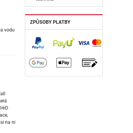
ZPŮSOBY PLATBY
na vodu
all
terá
OHrD
ace,
si na ni