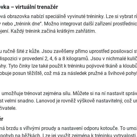
ka – virtuální trenažér
vá obrazovka nabízí speciálně vyvinuté tréninky. Lze si vybrat 
 nebo „trénink dne“. Možno integrovat další zařízení prostředni
jení. Každý trénink začíná krátkým zahřátím.
u ručně šité z kůže. Jsou zavěšeny přímo uprostřed posilovací s
ispozici v provedení 2, 4, 6 a 8 kilogramů. Jsou v nichmalé kuli
y. Tyto činky lze také použít k tréninku pojivové tkáně a kloubů
buje posun těžiště, což má za následek pružné a švihové pohy
 umožňuje trénovat zejména sílu. Můžete si na ní nastavit sprá
ést velmi snadno. Lanovod je rovněž výškově nastavitelný, což 
živatele.
ér
má brzdu s vířivými proudy a nastavení odporu kotouče. To umo
pohyb na běžkách. Lze jej využít zejména k tréninku vytrvalosti.