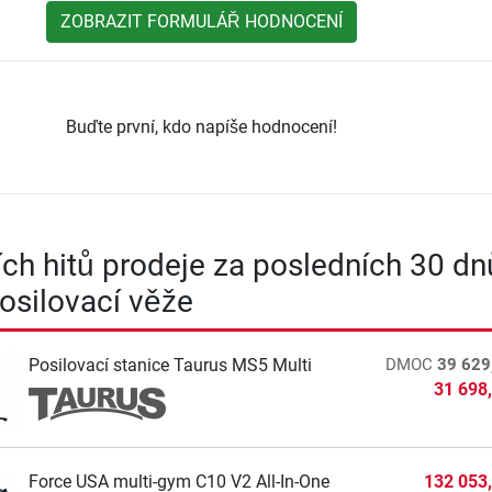
ZOBRAZIT FORMULÁŘ HODNOCENÍ
Buďte první, kdo napíše hodnocení!
ích hitů prodeje za posledních 30 dn
Posilovací věže
Posilovací stanice Taurus MS5 Multi
DMOC
39 629
31 698
Force USA multi-gym C10 V2 All-In-One
132 053