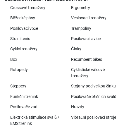
Crossové trenažéry
Ergometry
Běžecké pásy
Veslovací trenažéry
Posilovací věže
Trampolíny
Stolní tenis
Posilovací lavice
Cyklotrenažéry
Činky
Box
Recumbent bikes
Rotopedy
Cyklistické válcové
trenažéry
Steppery
Stojany pod velkou činku
Funkční trénink
Posilovače břišních svalů
Posilovače zad
Hrazdy
Elektrická stimulace svalů /
Vibrační posilovací stroje
EMS trénink