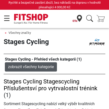
Rychlé a bezpečné zaslání zboží, bez nákladů na dopravu v hodnotě
přesahující
4 000,00 Kč
69x
Všechny značky
Stages Cycling
Stages Cycling - Přehled všech kategorií (1)
zobrazit všechny kategorie
Stages Cycling Stagescycling
Příslušentsví pro vytrvalostní trénink
(1)
Sortiment Stagescycling nabízí velký výběr kvalitních