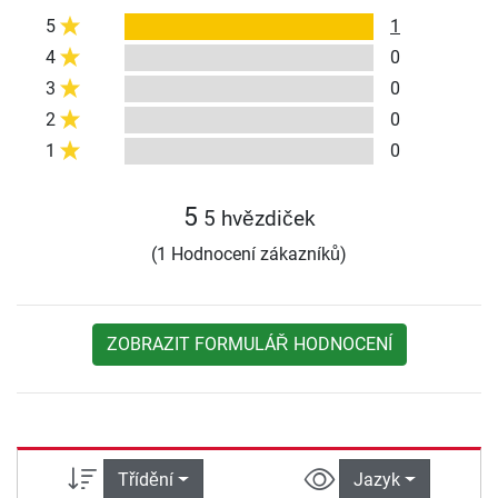
5
1
4
0
3
0
2
0
1
0
5
5 hvězdiček
(1 Hodnocení zákazníků)
ZOBRAZIT FORMULÁŘ HODNOCENÍ
Třídění
Jazyk