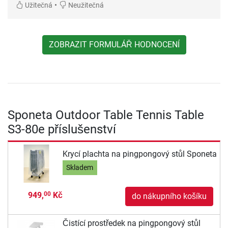
•
Užitečná
Neužitečná
ZOBRAZIT FORMULÁŘ HODNOCENÍ
Sponeta Outdoor Table Tennis Table
S3-80e příslušenství
Krycí plachta na pingpongový stůl Sponeta
Skladem
949,
Kč
00
do nákupního košíku
Čistící prostředek na pingpongový stůl