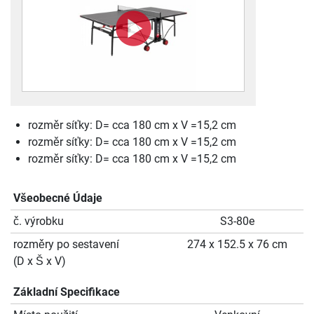
rozměr síťky: D= cca 180 cm x V =15,2 cm
rozměr síťky: D= cca 180 cm x V =15,2 cm
rozměr síťky: D= cca 180 cm x V =15,2 cm
Všeobecné Údaje
č. výrobku
S3-80e
rozměry po sestavení
274 x 152.5 x 76 cm
(D x Š x V)
Základní Specifikace