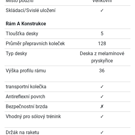
Místo použití
Venkovní
Skládací/Svislé uložení
✓
Rám A Konstrukce
Tloušťka desky
5
Průměr přepravních koleček
128
Typ desky
Deska z melamínové
pryskyřice
Výška profilu rámu
36
transportní kolečka
✓
Antireflexní povrch
✓
Bezpečnostní brzda
✗
Vhodný pro sólový trénink
✓
Držák na raketu
✓