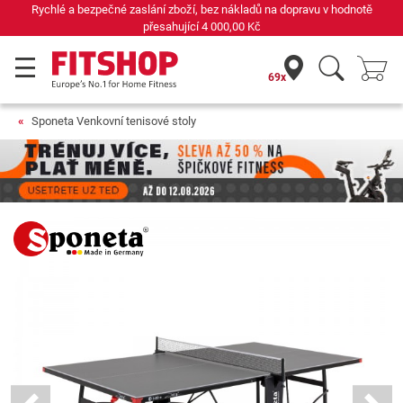
Rychlé a bezpečné zaslání zboží, bez nákladů na dopravu v hodnotě
přesahující
4 000,00 Kč
69x
Sponeta Venkovní tenisové stoly