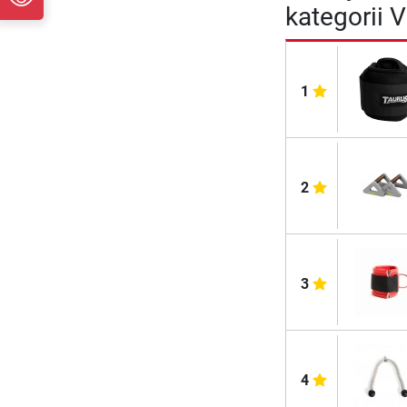
kategorii 
1
2
3
4