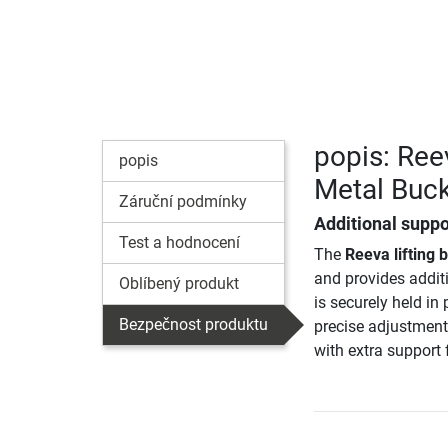
popis: Reev
popis
Metal Buc
Záruční podmínky
Additional suppor
Test a hodnocení
The
Reeva lifting
and provides additi
Oblíbený produkt
is securely held in
Bezpečnost produktu
precise adjustments
with extra support f