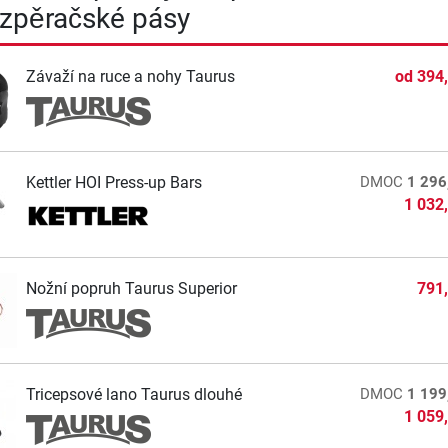
Vzpěračské pásy
Závaží na ruce a nohy Taurus
od
394
Kettler HOI Press-up Bars
DMOC
1 296
1 032
Nožní popruh Taurus Superior
791
Tricepsové lano Taurus dlouhé
DMOC
1 199
1 059