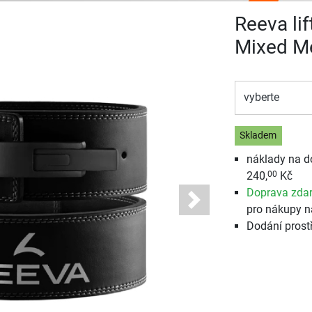
Reeva lif
Mixed M
vyberte
Skladem
náklady na d
240,
Kč
00
Doprava zda
Next
pro nákupy n
Dodání prost