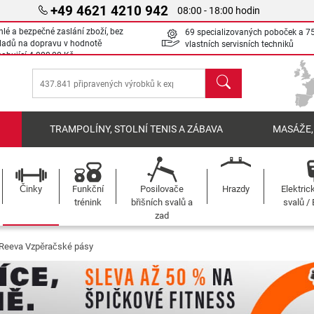
+49 4621 4210 942
08:00 - 18:00 hodin
hlé a bezpečné zaslání zboží, bez
69 specializovaných poboček a 7
ladů na dopravu v hodnotě
vlastních servisních techniků
sahující
4 000,00 Kč
Hledat
Í
TRAMPOLÍNY, STOLNÍ TENIS A ZÁBAVA
MASÁŽE,
Činky
Funkční
Posilovače
Hrazdy
Elektric
trénink
břišních svalů a
svalů /
zad
Reeva Vzpěračské pásy