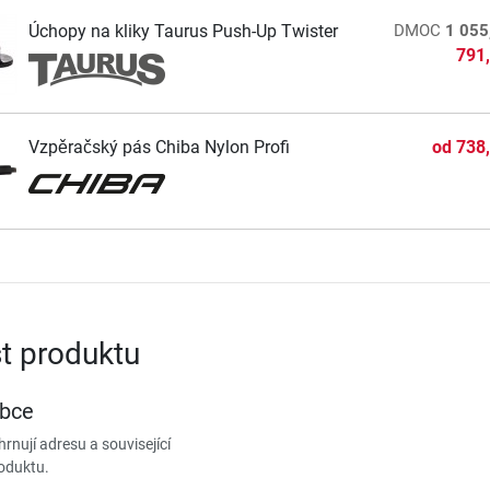
Úchopy na kliky Taurus Push-Up Twister
DMOC
1 055
791
Vzpěračský pás Chiba Nylon Profi
od
738
t produktu
obce
rnují adresu a související
oduktu.