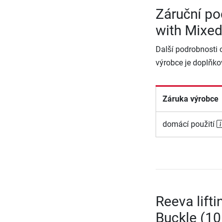
Záruční po
with Mixe
Další podrobnosti 
výrobce je doplňko
Záruka výrobce
domácí použití
Reeva lift
Buckle (1