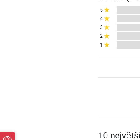
5
4
3
2
1
10 největš