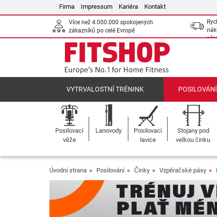
Firma
Impressum
Kariéra
Kontakt
Ryc
Více než 4.000.000 spokojených
nák
zákazníků po celé Evropě
pře
VYTRVALOSTNÍ TRÉNINK
POSILOVÁN
Posilovací
Lanovody
Posilovací
Stojany pod
věže
lavice
velkou činku
Úvodní strana
Posilování
Činky
Vzpěračské pásy