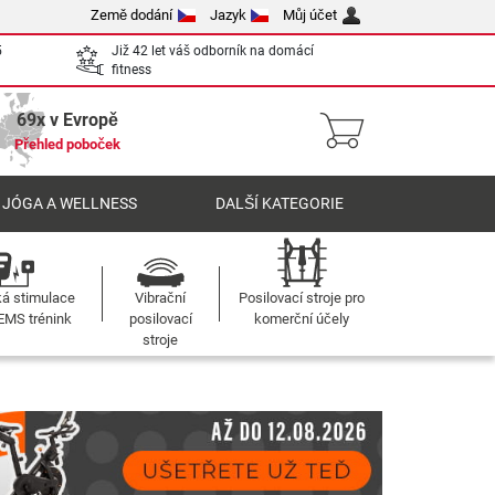
Země dodání
Jazyk
Můj účet
5
Již 42 let váš odborník na domácí
fitness
69x v Evropě
Přehled poboček
 JÓGA A WELLNESS
DALŠÍ KATEGORIE
ká stimulace
Vibrační
Posilovací stroje pro
 EMS trénink
posilovací
komerční účely
stroje