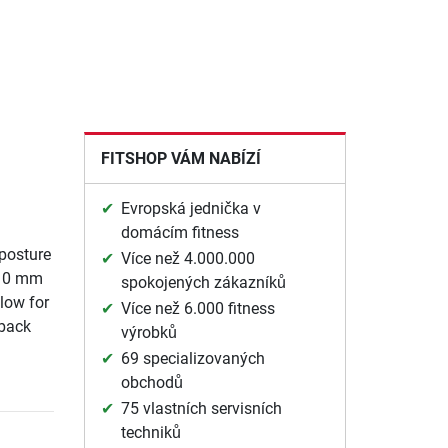
FITSHOP VÁM NABÍZÍ
Evropská jednička v
domácím fitness
posture
Více než 4.000.000
f 10 mm
spokojených zákazníků
llow for
Více než 6.000 fitness
 back
výrobků
69 specializovaných
obchodů
75 vlastních servisních
techniků