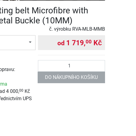
ting belt Microfibre with
etal Buckle (10MM)
č. výrobku
RVA-MLB-MMB
1 719,
Kč
00
od
Počet
opravu:
DO NÁKUPNÍHO KOŠÍKU
rma
ad 4 000,
Kč
00
řednictvím UPS