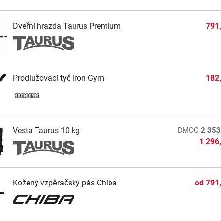
Dveřní hrazda Taurus Premium
791
Prodlužovací tyč Iron Gym
182
Vesta Taurus 10 kg
DMOC
2 353
1 296
Kožený vzpěračský pás Chiba
od
791