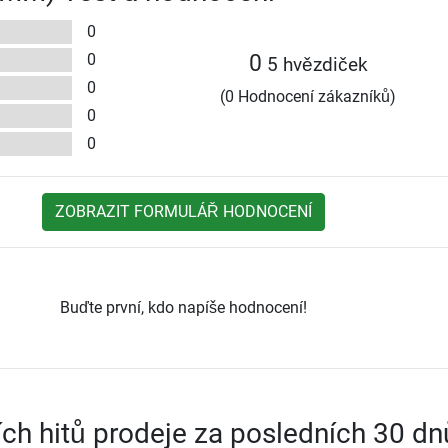
0
0
0
5 hvězdiček
0
(0 Hodnocení zákazníků)
0
0
ZOBRAZIT FORMULÁŘ HODNOCENÍ
Buďte první, kdo napíše hodnocení!
ích hitů prodeje za posledních 30 dn