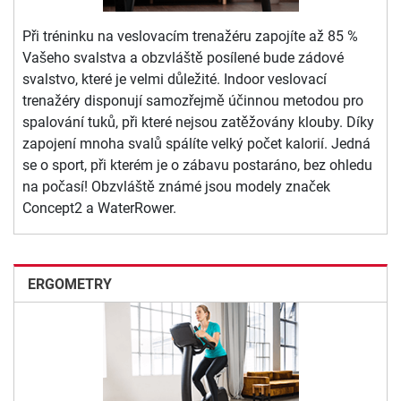
Při tréninku na veslovacím trenažéru zapojíte až 85 %
Vašeho svalstva a obzvláště posílené bude zádové
svalstvo, které je velmi důležité. Indoor veslovací
trenažéry disponují samozřejmě účinnou metodou pro
spalování tuků, při které nejsou zatěžovány klouby. Díky
zapojení mnoha svalů spálíte velký počet kalorií. Jedná
se o sport, při kterém je o zábavu postaráno, bez ohledu
na počasí! Obzvláště známé jsou modely značek
Concept2 a WaterRower.
ERGOMETRY