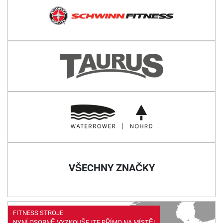
VŠECHNY ZNAČKY
FITNESS STROJE
NYNÍ OSOBNĚ VYZKOUŠEJTE PŘÍMO NA MÍSTĚ!