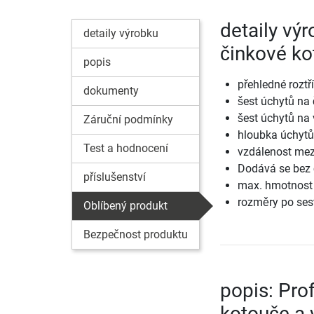
detaily výr
detaily výrobku
činkové ko
popis
přehledné roztř
dokumenty
šest úchytů na
šest úchytů na
Záruční podmínky
hloubka úchytů
Test a hodnocení
vzdálenost mez
Dodává se bez 
příslušenství
max. hmotnost 
rozměry po sest
Oblíbený produkt
Bezpečnost produktu
popis: Pro
kotouče a 