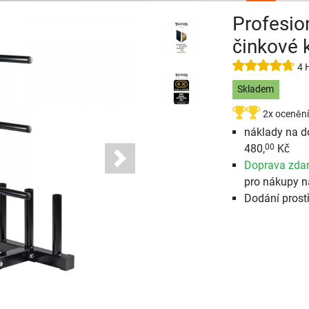
Profesio
činkové 
4 
Skladem
2x ocenění
náklady na d
480,
Kč
00
Doprava zda
Next
pro nákupy n
Dodání prost