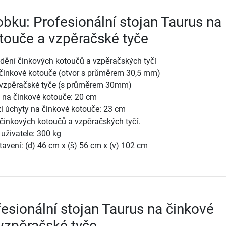
obku: Profesionální stojan Taurus na
touče a vzpěračské tyče
ídění činkových kotoučů a vzpěračských tyčí
 činkové kotouče (otvor s průměrem 30,5 mm)
 vzpěračské tyče (s průměrem 30mm)
 na činkové kotouče: 20 cm
i úchyty na činkové kotouče: 23 cm
činkových kotoučů a vzpěračských tyčí.
uživatele: 300 kg
avení: (d) 46 cm x (š) 56 cm x (v) 102 cm
fesionální stojan Taurus na činkové
vzpěračské tyče