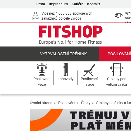
Firma
Impressum
Kariéra
Kontakt
Ryc
Více než 4.000.000 spokojených
nák
zákazníků po celé Evropě
pře
VYTRVALOSTNÍ TRÉNINK
POSILOVÁN
Posilovací
Lanovody
Posilovací
Stojany pod
věže
lavice
velkou činku
Úvodní strana
Posilování
Činky
Stojany na činky a k