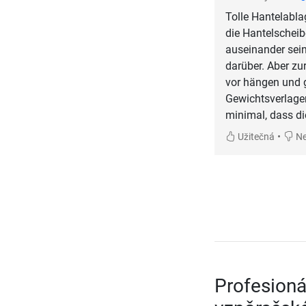
Tolle Hantelabla
die Hantelscheib
auseinander sein
darüber. Aber zu
vor hängen und gu
Gewichtsverlager
minimal, dass d
•
Užitečná
Ne
Profesioná