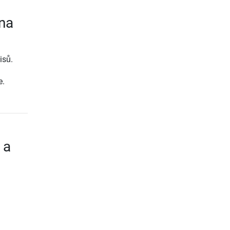
 na
isů.
e.
 a