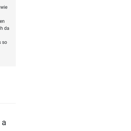
 wie
ben
ch da
s so
 a