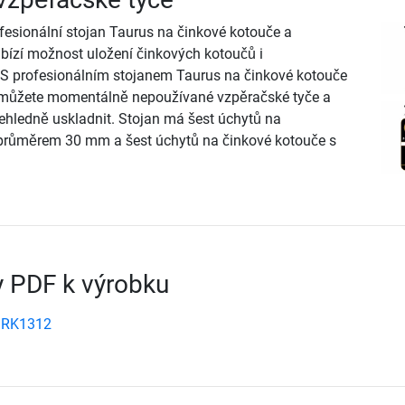
ofesionální stojan Taurus na činkové kotouče a
bízí možnost uložení činkových kotoučů i
 S profesionálním stojanem Taurus na činkové kotouče
 můžete momentálně nepoužívané vzpěračské tyče a
ehledně uskladnit. Stojan má šest úchytů na
 průměrem 30 mm a šest úchytů na činkové kotouče s
 PDF k výrobku
 RK1312