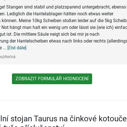
ge! Stangen sind stabil und platzsparend untergebracht, ebenso
en. Lediglich die Hantelablagen hätten noch etwas weiter
 können. Meine 10kg Scheiben stoßen leider auf die 5kg Schei
r Not hängt man halt ein wenig um oder lässt sie (wie ich) einfa
t ist. Die mittlere Säule neigt sich bei mir je nach
ung der Hantelscheiben etwas nach links oder rechts (allerding
ie
... [číst dále]
užitečná
ZOBRAZIT FORMULÁŘ HODNOCENÍ
lní stojan Taurus na činkové kotouče