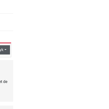
yk
et de