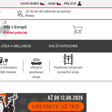
Země dodání
Jazyk
Můj účet
5
Již 42 let váš odborník na domácí
fitness
69x v Evropě
Přehled poboček
 JÓGA A WELLNESS
DALŠÍ KATEGORIE
ká stimulace
Vibrační
Posilovací stroje pro
 EMS trénink
posilovací
komerční účely
stroje