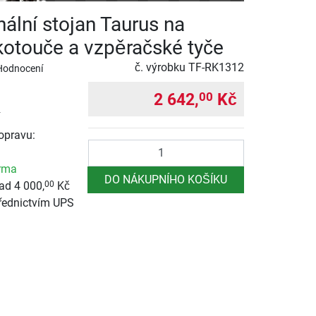
nální stojan Taurus na
kotouče a vzpěračské tyče
č. výrobku
TF-RK1312
Hodnocení
2 642,
Kč
00
opravu:
Počet
rma
DO NÁKUPNÍHO KOŠÍKU
ad 4 000,
Kč
00
řednictvím UPS