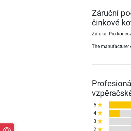
Záruční po
činkové ko
Záruka: Pro koncov
The manufacturer d
Profesioná
vzpěračské
5
4
3
2