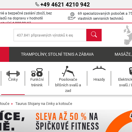
+49 4621 4210 942
hlé a bezpečné zaslání zboží, bez
69 specializovaných poboček a 7
ladů na dopravu v hodnotě
vlastních servisních techniků
sahující
4 000,00 Kč
Hledat
Í
TRAMPOLÍNY, STOLNÍ TENIS A ZÁBAVA
MASÁŽE,
Činky
Funkční
Posilovače
Hrazdy
Elektric
trénink
břišních svalů a
svalů /
zad
otouče
Taurus Stojany na činky a kotouče