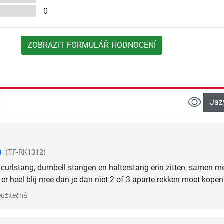
0
ZOBRAZIT FORMULÁŘ HODNOCENÍ
Jaz
(TF-RK1312)
curlstang, dumbell stangen en halterstang erin zitten, samen m
 er heel blij mee dan je dan niet 2 of 3 aparte rekken moet kopen
užitečná