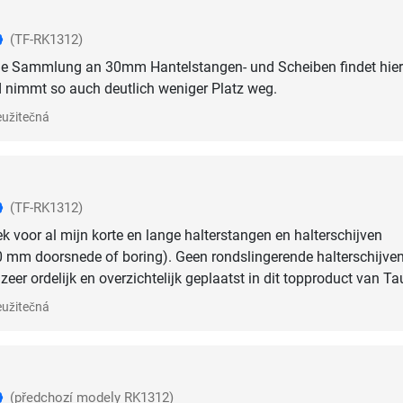
(TF-RK1312)
ße Sammlung an 30mm Hantelstangen- und Scheiben findet hier
d nimmt so auch deutlich weniger Platz weg.
užitečná
(TF-RK1312)
ek voor al mijn korte en lange halterstangen en halterschijven
0 mm doorsnede of boring). Geen rondslingerende halterschijve
zeer ordelijk en overzichtelijk geplaatst in dit topproduct van Ta
užitečná
(předchozí modely RK1312)