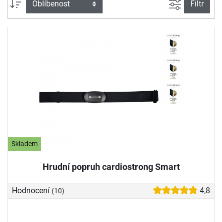
Filtrovat n
Třídění
Filtr
Skladem
Hrudní popruh cardiostrong Smart
Hodnocení
4,8
(10)