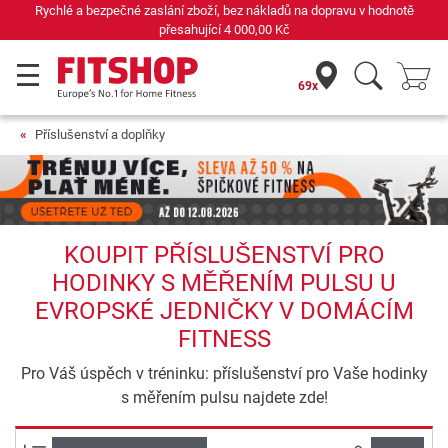
Rychlé a bezpečné zaslání zboží, bez nákladů na dopravu v hodnotě
přesahující
4 000,00 Kč
69x
Příslušenství a doplňky
KOUPIT PŘÍSLUŠENSTVÍ PRO
HODINKY S MĚŘENÍM PULSU U
EVROPSKÉ JEDNIČKY V DOMÁCÍM
FITNESS
Pro Váš úspěch v tréninku: příslušenství pro Vaše hodinky
s měřením pulsu najdete zde!