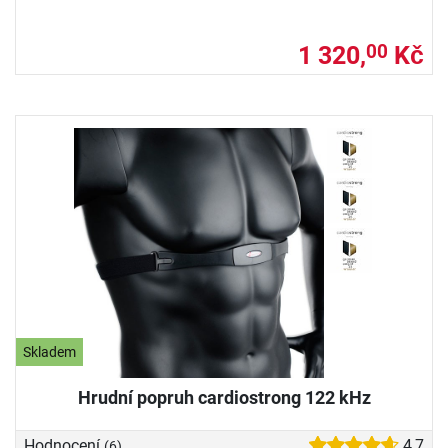
1 320,
Kč
00
Skladem
Hrudní popruh cardiostrong 122 kHz
Hodnocení
4,7
(6)