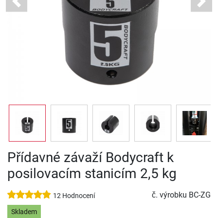
Previous
Next
Přídavné závaží Bodycraft k
posilovacím stanicím 2,5 kg
č. výrobku
BC-ZG
12 Hodnocení
Skladem