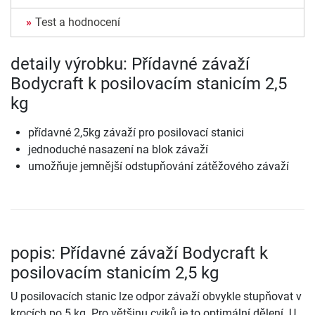
Test a hodnocení
detaily výrobku: Přídavné závaží
Bodycraft k posilovacím stanicím 2,5
kg
přídavné 2,5kg závaží pro posilovací stanici
jednoduché nasazení na blok závaží
umožňuje jemnější odstupňování zátěžového závaží
popis: Přídavné závaží Bodycraft k
posilovacím stanicím 2,5 kg
U posilovacích stanic lze odpor závaží obvykle stupňovat v
krocích po 5 kg. Pro většinu cviků je to optimální dělení. U