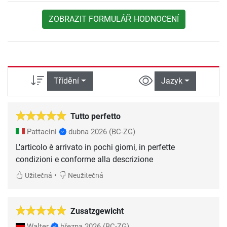
ZOBRAZIT FORMULÁŘ HODNOCENÍ
Třídění
Jazyk
Tutto perfetto
Pattacini
dubna 2026
(BC-ZG)
L'articolo è arrivato in pochi giorni, in perfette
condizioni e conforme alla descrizione
•
Užitečná
Neužitečná
Zusatzgewicht
Walter
března 2026
(BC-ZG)