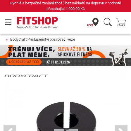
Rychlé a bezpečné zaslání zboží, bez nákladů na dopravu v hodnotě
přesahující
4 000,00 Kč
69x
BodyCraft Příslušenství posilovací věže