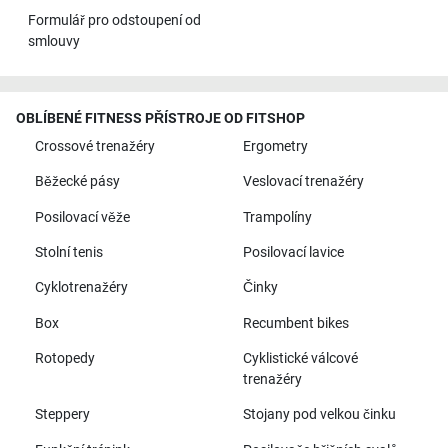
Formulář pro odstoupení od
smlouvy
OBLÍBENÉ FITNESS PŘÍSTROJE OD FITSHOP
Crossové trenažéry
Ergometry
Běžecké pásy
Veslovací trenažéry
Posilovací věže
Trampolíny
Stolní tenis
Posilovací lavice
Cyklotrenažéry
Činky
Box
Recumbent bikes
Rotopedy
Cyklistické válcové
trenažéry
Steppery
Stojany pod velkou činku