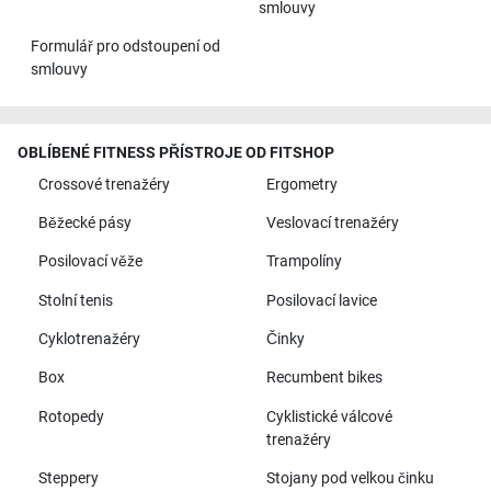
smlouvy
Formulář pro odstoupení od
smlouvy
OBLÍBENÉ FITNESS PŘÍSTROJE OD FITSHOP
Crossové trenažéry
Ergometry
Běžecké pásy
Veslovací trenažéry
Posilovací věže
Trampolíny
Stolní tenis
Posilovací lavice
Cyklotrenažéry
Činky
Box
Recumbent bikes
Rotopedy
Cyklistické válcové
trenažéry
Steppery
Stojany pod velkou činku