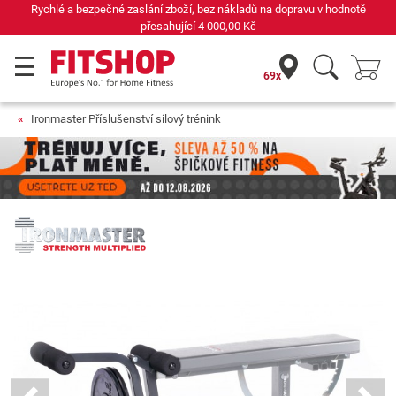
Rychlé a bezpečné zaslání zboží, bez nákladů na dopravu v hodnotě
přesahující
4 000,00 Kč
69x
Ironmaster Příslušenství silový trénink