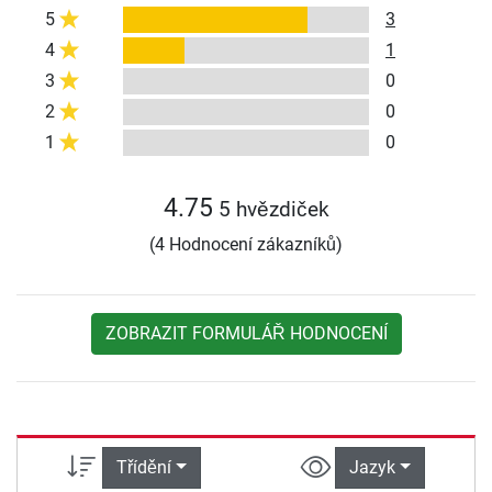
5
3
4
1
3
0
2
0
1
0
4.75
5 hvězdiček
(4 Hodnocení zákazníků)
ZOBRAZIT FORMULÁŘ HODNOCENÍ
Třídění
Jazyk