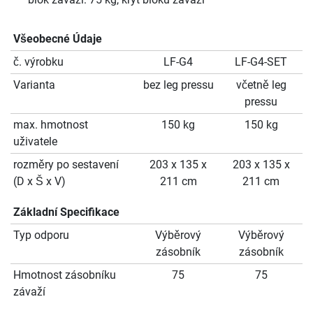
Všeobecné Údaje
č. výrobku
LF-G4
LF-G4-SET
Varianta
bez leg pressu
včetně leg
pressu
max. hmotnost
150 kg
150 kg
uživatele
rozměry po sestavení
203 x 135 x
203 x 135 x
(D x Š x V)
211 cm
211 cm
Základní Specifikace
Typ odporu
Výběrový
Výběrový
zásobník
zásobník
Hmotnost zásobníku
75
75
závaží