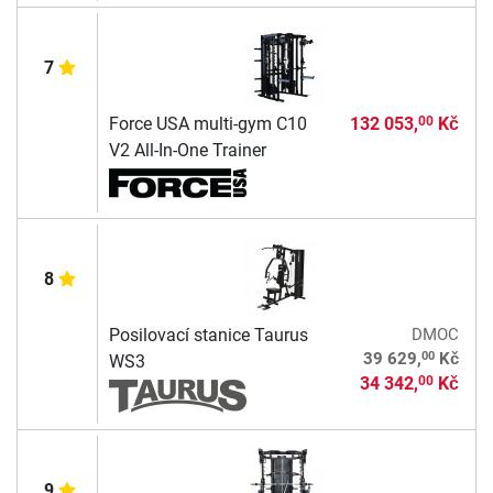
7
Force USA multi-gym C10
132 053,
Kč
00
V2 All-In-One Trainer
8
Posilovací stanice Taurus
DMOC
00
39 629,
Kč
WS3
34 342,
Kč
00
9