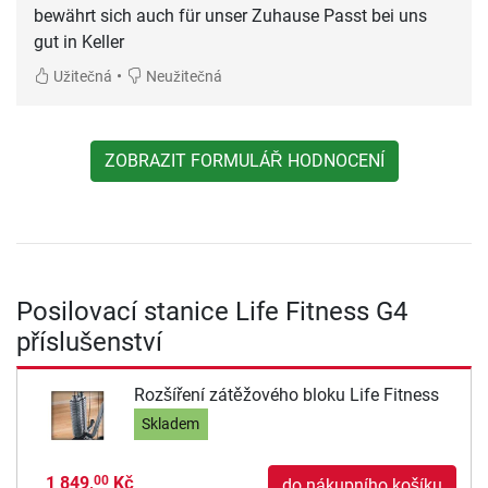
bewährt sich auch für unser Zuhause Passt bei uns
gut in Keller
•
Užitečná
Neužitečná
ZOBRAZIT FORMULÁŘ HODNOCENÍ
Posilovací stanice Life Fitness G4
příslušenství
Rozšíření zátěžového bloku Life Fitness
Skladem
1 849,
Kč
00
do nákupního košíku