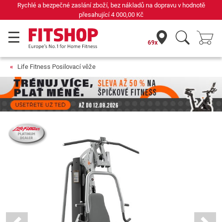
Již 42 let váš odborník na domácí fitness
69x
Life Fitness Posilovací věže