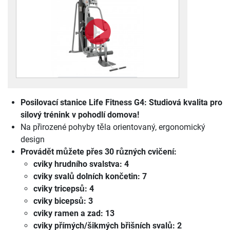
Posilovací stanice Life Fitness G4
: Studiová kvalita pro
silový trénink v pohodlí domova!
Na přirozené pohyby těla orientovaný, ergonomický
design
Provádět můžete přes 30 různých cvičení:
cviky hrudního svalstva: 4
cviky svalů dolních končetin: 7
cviky tricepsů: 4
cviky bicepsů: 3
cviky ramen a zad: 13
cviky přímých/šikmých břišních svalů: 2