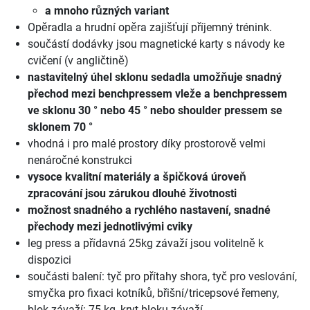
a mnoho různých variant
Opěradla a hrudní opěra zajišťují příjemný trénink.
součástí dodávky jsou magnetické karty s návody ke
cvičení (v angličtině)
nastavitelný úhel sklonu sedadla umožňuje snadný
přechod mezi benchpressem vleže a benchpressem
ve sklonu 30 ° nebo 45 ° nebo shoulder pressem se
sklonem 70 °
vhodná i pro malé prostory díky prostorově velmi
nenáročné konstrukci
vysoce kvalitní materiály a špičková úroveň
zpracování jsou zárukou dlouhé životnosti
možnost snadného a rychlého nastavení, snadné
přechody mezi jednotlivými cviky
leg press a přídavná 25kg závaží jsou volitelně k
dispozici
součásti balení: tyč pro přítahy shora, tyč pro veslování,
smyčka pro fixaci kotníků, břišní/tricepsové řemeny,
blok závaží: 75 kg, kryt bloku závaží