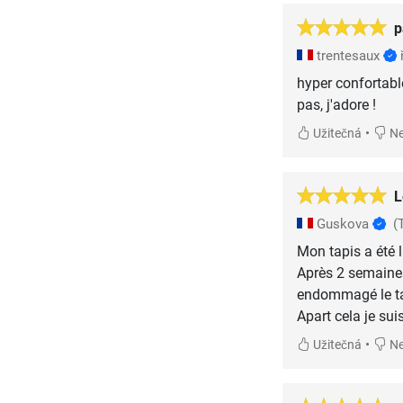
p
trentesaux
hyper confortabl
pas, j'adore !
•
Užitečná
Ne
L
Guskova
(
Mon tapis a été li
Après 2 semaines 
endommagé le ta
Apart cela je sui
•
Užitečná
Ne