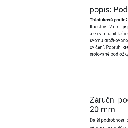
popis: Pod
Tréninková podlo
tloušťce - 2 cm ,
je
ale i v rehabilitačn
svému drážkovaném
cvičení. Popruh, k
srolované podložky
Záruční po
20 mm
Další podrobnosti 
výrobce je doplňko