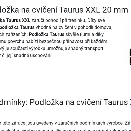
ložka na cvičení Taurus XXL 20 mm
žka Taurus XXL
zaručí pohodlí při tréninku. Díky své
 podložka Taurus
vhodná na cvičení v pohodlí domova,
ích zařízeních.
Podložka Taurus
skvěle tlumí a díky
u povrchu nabízí bezpečnou přilnavost při každém
terý je součástí výrobku umožňuje snadný transport
 či její snadné uschování.
dmínky: Podložka na cvičení Taurus
o této záruce jsou uvedeny v záručních podmínkách výrobce. Zá
vá služba výrobce a nemá vliv na vaše práva v rámci zákonné z