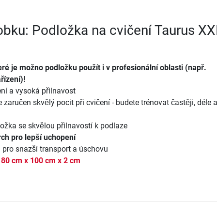
robku: Podložka na cvičení Taurus X
teré je možno podložku použít i v profesionální oblasti (např.
řízení)!
ní a vysoká přilnavost
 zaručen skvělý pocit při cvičení - budete trénovat častěji, déle 
ožka se skvělou přilnavostí k podlaze
ch pro lepší uchopení
 pro snazší transport a úschovu
180 cm x 100 cm x 2 cm