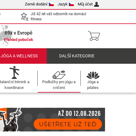
Země dodání
Jazyk
Můj účet
5
Již 42 let váš odborník na domácí
fitness
69x v Evropě
Přehled poboček
 JÓGA A WELLNESS
DALŠÍ KATEGORIE
Balanční trénink a
Podložky pro jógu a
Jóga a
koordinace
cvičení
pilates