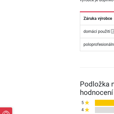
Záruka výrobce
domácí použití
poloprofesionáln
Podložka n
hodnocení
5
4