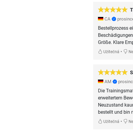
T
CA
prosinc
Bestellprozess e
Beschädigungen. 
Größe. Klare Em
•
Užitečná
Ne
S
AM
prosin
Die Trainingsma
erweitertem Bew
Neuzustand kaum
bestellt und bin 
•
Užitečná
Ne