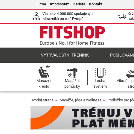
Firma
Impressum
Kariéra
Kontakt
Ryc
Více než 4.000.000 spokojených
nák
zákazníků po celé Evropě
pře
VYTRVALOSTNÍ TRÉNINK
POSILOVÁN
Masážní
Masážní
Léčba
Vibrační p
křeslo
pomůcky
světlem
str
Úvodní strana
Masáže, jóga a wellness
Podložky pro jó