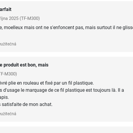
arfait
října 2025
(TF-M300)
e, moelleux mais ont ne s'enfoncent pas, mais surtout il ne gliss
užitečná
e produit est bon, mais
TF-M300)
vré plie en rouleau et fixé par un fil plastique.
d'usage le marquage de ce fil plastique est toujours là. Il a
pis.
s satisfaite de mon achat.
užitečná