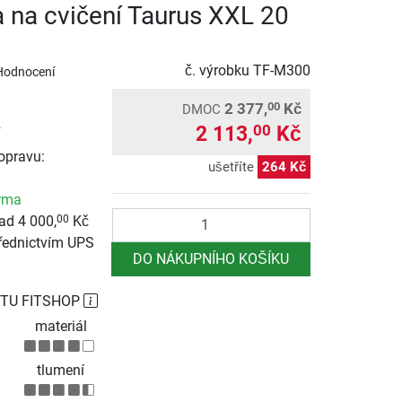
 na cvičení Taurus XXL 20
č. výrobku
TF-M300
Hodnocení
2 377,
Kč
00
DMOC
2 113,
Kč
00
opravu:
ušetříte
264 Kč
rma
Počet
ad 4 000,
Kč
00
řednictvím UPS
DO NÁKUPNÍHO KOŠÍKU
TU FITSHOP
materiál
tlumení