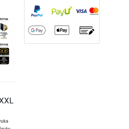
 XXL
ruka
áruky.