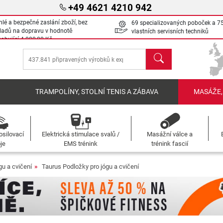
+49 4621 4210 942
hlé a bezpečné zaslání zboží, bez
69 specializovaných poboček a 7
ladů na dopravu v hodnotě
vlastních servisních techniků
sahující
4 000,00 Kč
Hledat
Í
TRAMPOLÍNY, STOLNÍ TENIS A ZÁBAVA
MASÁŽE,
osilovací
Elektrická stimulace svalů /
Masážní válce a
oje
EMS trénink
trénink fascií
gu a cvičení
Taurus Podložky pro jógu a cvičení