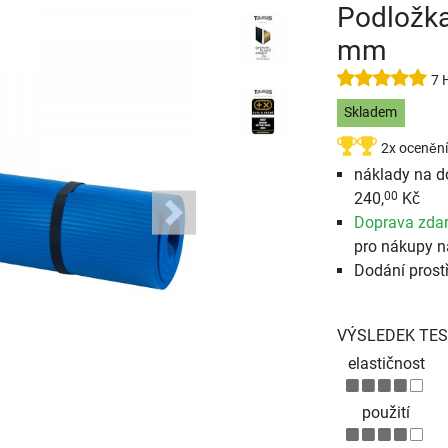
Podložka
mm
7 
Skladem
2x ocenění
náklady na d
240,
Kč
00
Doprava zda
Next
pro nákupy n
Dodání prost
VÝSLEDEK TES
elastičnost
použití