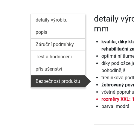
detaily vý
detaily výrobku
mm
popis
kvalita, díky k
Záruční podmínky
rehabilitační za
optimální tlume
Test a hodnocení
díky podložce je
příslušenství
pohodlněji!
tréninková podl
Bezpečnost produktu
žebrovaný povr
včetně popruhu
rozměry XXL: 
barva: modrá