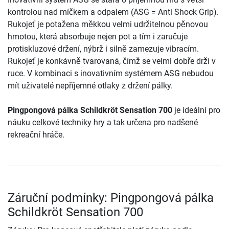
kontrolou nad míčkem a odpalem (ASG = Anti Shock Grip).
Rukojeť je potažena měkkou velmi udržitelnou pěnovou
hmotou, která absorbuje nejen pot a tím i zaručuje
protiskluzové držení, nýbrž i silně zamezuje vibracím.
Rukojeť je konkávně tvarovaná, čímž se velmi dobře drží v
ruce. V kombinaci s inovativním systémem ASG nebudou
mít uživatelé nepříjemné otlaky z držení pálky.
Pingpongová pálka Schildkröt Sensation 700
je ideální pro
náuku celkové techniky hry a tak určena pro nadšené
rekreační hráče.
Záruční podmínky: Pingpongová pálka
Schildkröt Sensation 700