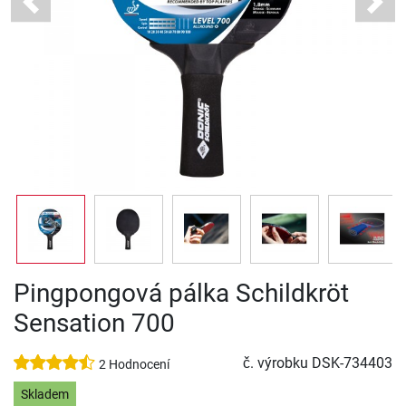
Previous
Next
Pingpongová pálka Schildkröt
Sensation 700
č. výrobku
DSK-734403
2 Hodnocení
Skladem