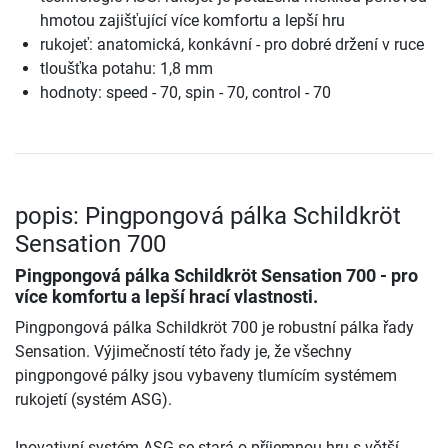
hmotou zajišťující více komfortu a lepší hru
rukojeť: anatomická, konkávní - pro dobré držení v ruce
tloušťka potahu: 1,8 mm
hodnoty: speed - 70, spin - 70, control - 70
popis: Pingpongová pálka Schildkröt
Sensation 700
Pingpongová pálka Schildkröt Sensation 700 - pro
více komfortu a lepší hrací vlastnosti.
Pingpongová pálka Schildkröt 700 je robustní pálka řady
Sensation. Výjimečností této řady je, že všechny
pingpongové pálky jsou vybaveny tlumícím systémem
rukojetí (systém ASG).
Inovativní systém ASG se stará o příjemnou hru s větší