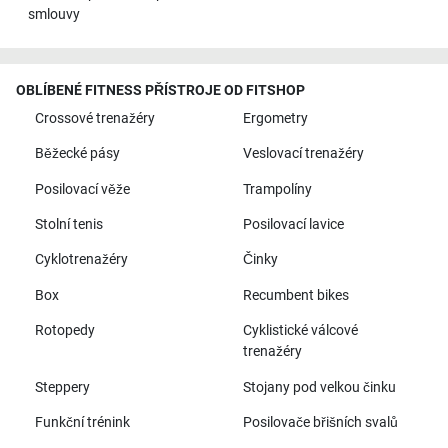
smlouvy
OBLÍBENÉ FITNESS PŘÍSTROJE OD FITSHOP
Crossové trenažéry
Ergometry
Běžecké pásy
Veslovací trenažéry
Posilovací věže
Trampolíny
Stolní tenis
Posilovací lavice
Cyklotrenažéry
Činky
Box
Recumbent bikes
Rotopedy
Cyklistické válcové
trenažéry
Steppery
Stojany pod velkou činku
Funkční trénink
Posilovače břišních svalů