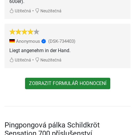
600er).
•
Užitečná
Neužitečná
Anonymous
(DSK-734403)
Liegt angenehm in der Hand.
•
Užitečná
Neužitečná
ZOBRAZIT FORMULÁŘ HODNOCENÍ
Pingpongová pálka Schildkröt
Sensation 700 příslušenství