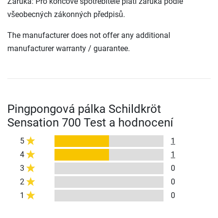
Záruka: Pro koncové spotřebitele platí záruka podle
všeobecných zákonných předpisů.
The manufacturer does not offer any additional
manufacturer warranty / guarantee.
Pingpongová pálka Schildkröt
Sensation 700 Test a hodnocení
5
1
4
1
3
0
2
0
1
0