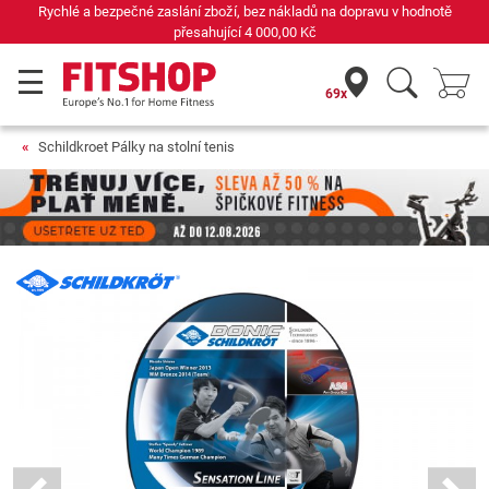
Rychlé a bezpečné zaslání zboží, bez nákladů na dopravu v hodnotě
přesahující
4 000,00 Kč
69x
Schildkroet Pálky na stolní tenis