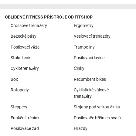
OBLÍBENÉ FITNESS PŘÍSTROJE OD FITSHOP
Crossové trenažéry
Ergometry
Běžecké pásy
Veslovací trenažéry
Posilovací věže
Trampolíny
Stolní tenis
Posilovací lavice
Cyklotrenažéry
Činky
Box
Recumbent bikes
Rotopedy
Cyklistické válcové
trenažéry
Steppery
Stojany pod velkou činku
Funkční trénink
Posilovače břišních svalů
Posilovače zad
Hrazdy