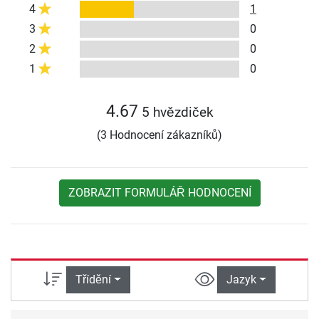
4
1
3
0
2
0
1
0
4.67
5 hvězdiček
(3 Hodnocení zákazníků)
ZOBRAZIT FORMULÁŘ HODNOCENÍ
Třídění
Jazyk