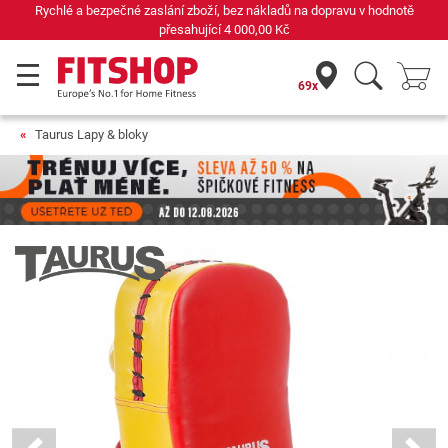
Rychlé a bezpečné zaslání zboží, bez nákladů na dopravu v hodnotě
přesahující
4 000,00 Kč
69x
Taurus Lapy & bloky