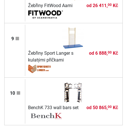
Žebřiny FitWood Aarni
od
26 411,
Kč
00
9
Žebřiny Sport Langer s
od
6 888,
Kč
00
kulatými příčkami
10
BenchK 733 wall bars set
od
50 865,
Kč
00