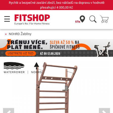
Rychlé a bezpečné zaslání zboží, bez nákladů na dopravu v hodnotě
přesahující
4 000,00 Kč
69x
NOHRD Žebřiny