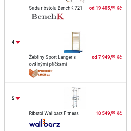
Sada ribstolu BenchK 721
od
19 405,
Kč
00
4
Žebřiny Sport Langer s
od
7 949,
Kč
00
oválnými příčkami
5
Ribstol Wallbarz Fitness
10 549,
Kč
00