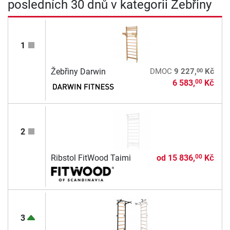
posledních 30 dnů v kategorii Žebřiny
1
00
Žebřiny Darwin
DMOC
9 227,
Kč
6 583,
Kč
00
2
Ribstol FitWood Taimi
od
15 836,
Kč
00
3