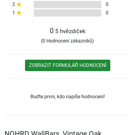
2
0
1
0
0
5 hvězdiček
(0 Hodnocení zákazníků)
ZOBRAZIT FORMULÁŘ HODNOCENÍ
Buďte první, kdo napíše hodnocení!
NOHRD WallBars, Vintage Oak