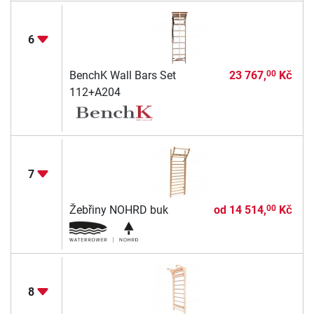
6
BenchK Wall Bars Set
23 767,
Kč
00
112+A204
7
Žebřiny NOHRD buk
od
14 514,
Kč
00
8