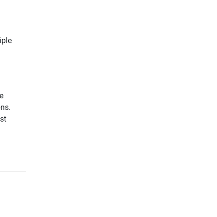
iple
e
ons.
st