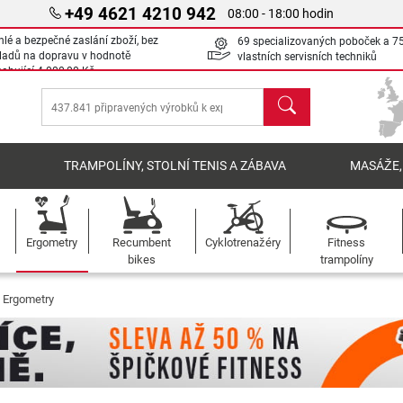
+49 4621 4210 942
08:00 - 18:00 hodin
hlé a bezpečné zaslání zboží, bez
69 specializovaných poboček a 7
ladů na dopravu v hodnotě
vlastních servisních techniků
sahující
4 000,00 Kč
Hledat
Í
TRAMPOLÍNY, STOLNÍ TENIS A ZÁBAVA
MASÁŽE,
Ergometry
Recumbent
Cyklotrenažéry
Fitness
bikes
trampolíny
Ergometry