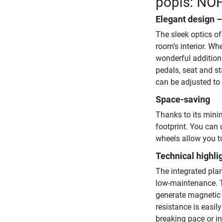
popis: NO
Elegant design 
The sleek optics o
room’s interior. Whe
wonderful addition
pedals, seat and s
can be adjusted to p
Space-saving
Thanks to its mini
footprint. You can 
wheels allow you to
Technical highli
The integrated plan
low-maintenance. Th
generate magnetic 
resistance is easil
breaking pace or i