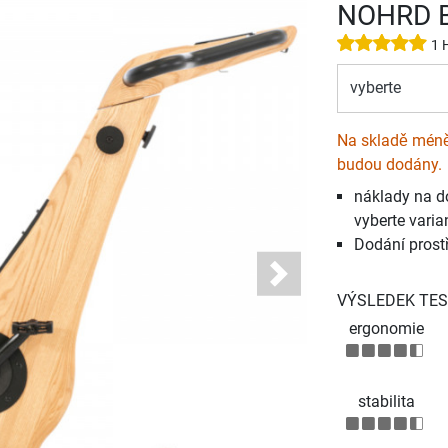
NOHRD B
1 
vyberte
Na skladě méně 
budou dodány.
náklady na d
vyberte varia
Dodání prost
Next
VÝSLEDEK TES
ergonomie
stabilita