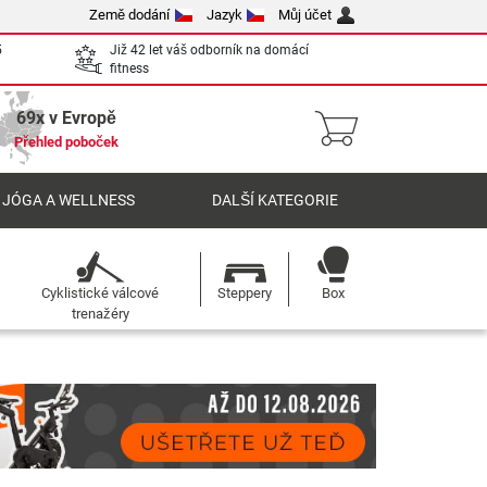
Země dodání
Jazyk
Můj účet
5
Již 42 let váš odborník na domácí
fitness
69x v Evropě
Přehled poboček
 JÓGA A WELLNESS
DALŠÍ KATEGORIE
Cyklistické válcové
Steppery
Box
trenažéry