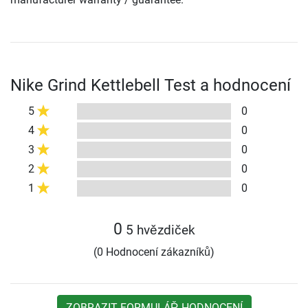
Nike Grind Kettlebell Test a hodnocení
5
0
4
0
3
0
2
0
1
0
0
5 hvězdiček
(0 Hodnocení zákazníků)
ZOBRAZIT FORMULÁŘ HODNOCENÍ