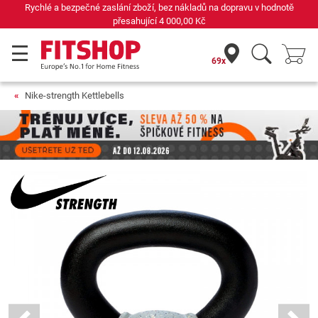
Rychlé a bezpečné zaslání zboží, bez nákladů na dopravu v hodnotě
přesahující
4 000,00 Kč
69x
Nike-strength Kettlebells