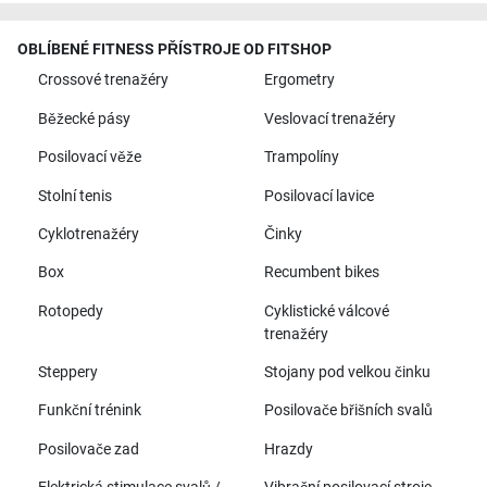
OBLÍBENÉ FITNESS PŘÍSTROJE OD FITSHOP
Crossové trenažéry
Ergometry
Běžecké pásy
Veslovací trenažéry
Posilovací věže
Trampolíny
Stolní tenis
Posilovací lavice
Cyklotrenažéry
Činky
Box
Recumbent bikes
Rotopedy
Cyklistické válcové
trenažéry
Steppery
Stojany pod velkou činku
Funkční trénink
Posilovače břišních svalů
Posilovače zad
Hrazdy