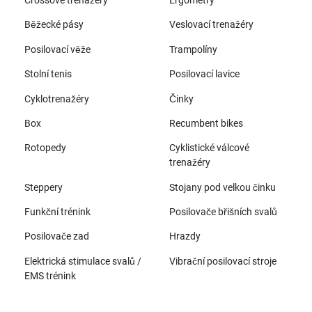
Crossové trenažéry
Ergometry
Běžecké pásy
Veslovací trenažéry
Posilovací věže
Trampolíny
Stolní tenis
Posilovací lavice
Cyklotrenažéry
Činky
Box
Recumbent bikes
Rotopedy
Cyklistické válcové
trenažéry
Steppery
Stojany pod velkou činku
Funkční trénink
Posilovače břišních svalů
Posilovače zad
Hrazdy
Elektrická stimulace svalů /
Vibrační posilovací stroje
EMS trénink
Všechny značky