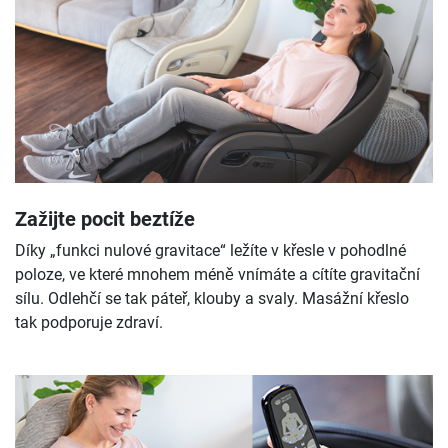
Zažijte pocit beztíže
Díky „funkci nulové gravitace“ ležíte v křesle v pohodlné
poloze, ve které mnohem méně vnímáte a cítíte gravitační
sílu. Odlehčí se tak páteř, klouby a svaly. Masážní křeslo
tak podporuje zdraví.