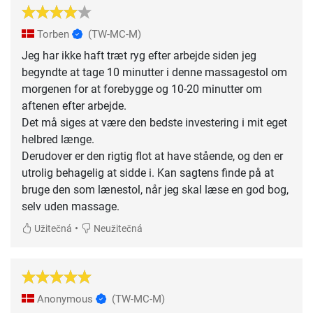
Torben
(TW-MC-M)
Jeg har ikke haft træt ryg efter arbejde siden jeg
begyndte at tage 10 minutter i denne massagestol om
morgenen for at forebygge og 10-20 minutter om
aftenen efter arbejde.
Det må siges at være den bedste investering i mit eget
helbred længe.
Derudover er den rigtig flot at have stående, og den er
utrolig behagelig at sidde i. Kan sagtens finde på at
bruge den som lænestol, når jeg skal læse en god bog,
selv uden massage.
•
Užitečná
Neužitečná
Anonymous
(TW-MC-M)