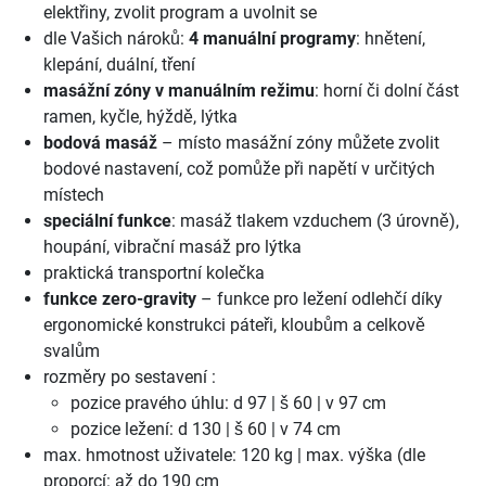
elektřiny, zvolit program a uvolnit se
dle Vašich nároků:
4 manuální programy
: hnětení,
klepání, duální, tření
masážní zóny v manuálním režimu
: horní či dolní část
ramen, kyčle, hýždě, lýtka
bodová masáž
– místo masážní zóny můžete zvolit
bodové nastavení, což pomůže při napětí v určitých
místech
speciální funkce
: masáž tlakem vzduchem (3 úrovně),
houpání, vibrační masáž pro lýtka
praktická transportní kolečka
funkce zero-gravity
– funkce pro ležení odlehčí díky
ergonomické konstrukci páteři, kloubům a celkově
svalům
rozměry po sestavení :
pozice pravého úhlu: d 97 | š 60 | v 97 cm
pozice ležení: d 130 | š 60 | v 74 cm
max. hmotnost uživatele: 120 kg | max. výška (dle
proporcí: až do 190 cm