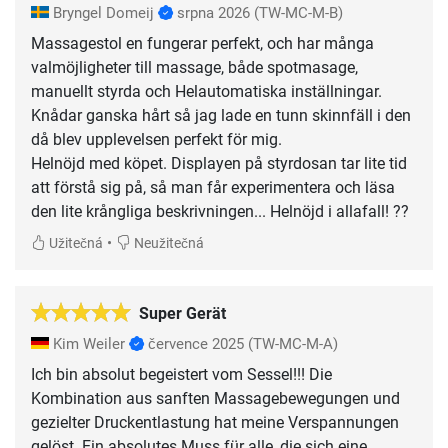
Bryngel Domeij
srpna 2026
(TW-MC-M-B)
Massagestol en fungerar perfekt, och har många
valmöjligheter till massage, både spotmasage,
manuellt styrda och Helautomatiska inställningar.
Knådar ganska hårt så jag lade en tunn skinnfäll i den
då blev upplevelsen perfekt för mig.
Helnöjd med köpet. Displayen på styrdosan tar lite tid
att förstå sig på, så man får experimentera och läsa
den lite krångliga beskrivningen... Helnöjd i allafall! ??
•
Užitečná
Neužitečná
Super Gerät
Kim Weiler
července 2025
(TW-MC-M-A)
Ich bin absolut begeistert vom Sessel!!! Die
Kombination aus sanften Massagebewegungen und
gezielter Druckentlastung hat meine Verspannungen
gelöst. Ein absolutes Muss für alle, die sich eine