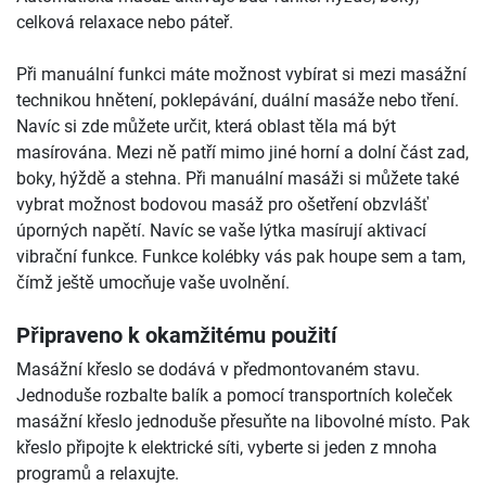
celková relaxace nebo páteř.
Při manuální funkci máte možnost vybírat si mezi masážní
technikou hnětení, poklepávání, duální masáže nebo tření.
Navíc si zde můžete určit, která oblast těla má být
masírována. Mezi ně patří mimo jiné horní a dolní část zad,
boky, hýždě a stehna. Při manuální masáži si můžete také
vybrat možnost bodovou masáž pro ošetření obzvlášť
úporných napětí. Navíc se vaše lýtka masírují aktivací
vibrační funkce. Funkce kolébky vás pak houpe sem a tam,
čímž ještě umocňuje vaše uvolnění.
Připraveno k okamžitému použití
Masážní křeslo se dodává v předmontovaném stavu.
Jednoduše rozbalte balík a pomocí transportních koleček
masážní křeslo jednoduše přesuňte na libovolné místo. Pak
křeslo připojte k elektrické síti, vyberte si jeden z mnoha
programů a relaxujte.