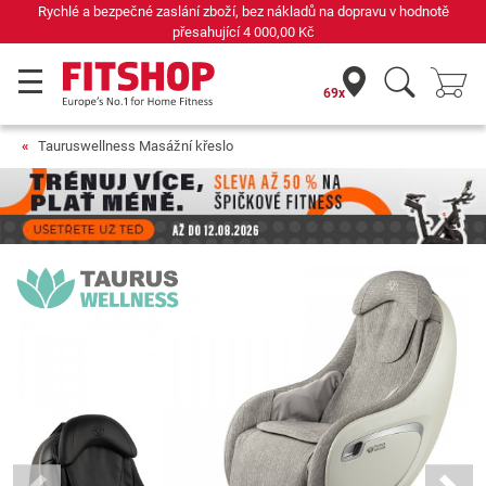
Již 42 let váš odborník na domácí fitness
69x
Tauruswellness Masážní křeslo