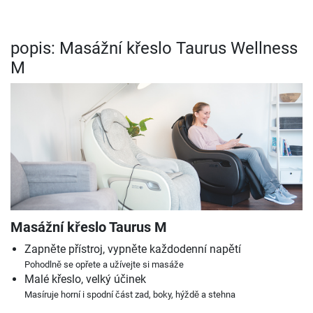
popis: Masážní křeslo Taurus Wellness
M
Masážní křeslo Taurus M
Zapněte přístroj, vypněte každodenní napětí
Pohodlně se opřete a užívejte si masáže
Malé křeslo, velký účinek
Masíruje horní i spodní část zad, boky, hýždě a stehna