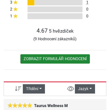
3
1
2
0
1
0
4.67
5 hvězdiček
(9 Hodnocení zákazníků)
ZOBRAZIT FORMULÁŘ HODNOCENÍ
Třídění
Jazyk
Taurus Wellness M