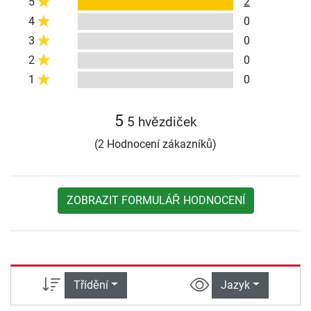
5
2
4
0
3
0
2
0
1
0
5
5 hvězdiček
(2 Hodnocení zákazníků)
ZOBRAZIT FORMULÁŘ HODNOCENÍ
Třídění
Jazyk