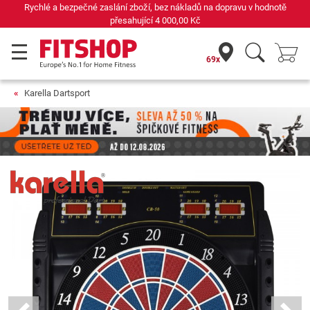
Rychlé a bezpečné zaslání zboží, bez nákladů na dopravu v hodnotě
přesahující
4 000,00 Kč
69x
Karella Dartsport