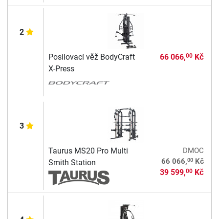
2
Posilovací věž BodyCraft
66 066,
Kč
00
X-Press
3
Taurus MS20 Pro Multi
DMOC
00
66 066,
Kč
Smith Station
39 599,
Kč
00