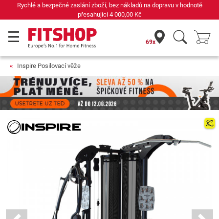
odnotě
Již 42 let váš odborník na domácí fitness
69x
Inspire Posilovací věže