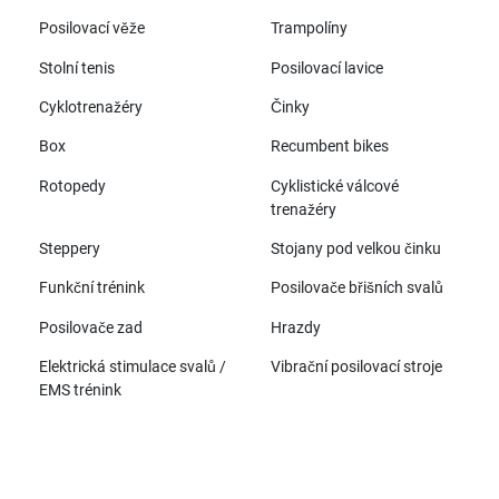
Posilovací věže
Trampolíny
Stolní tenis
Posilovací lavice
Cyklotrenažéry
Činky
Box
Recumbent bikes
Rotopedy
Cyklistické válcové
trenažéry
Steppery
Stojany pod velkou činku
Funkční trénink
Posilovače břišních svalů
Posilovače zad
Hrazdy
Elektrická stimulace svalů /
Vibrační posilovací stroje
EMS trénink
Všechny značky