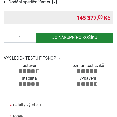
Dodání spediční firmou
145 377,
Kč
00
Počet
DO NÁKUPNÍHO KOŠÍKU
VÝSLEDEK TESTU FITSHOP
nastavení
rozmanitost cviků
stabilita
vybavení
detaily výrobku
popis