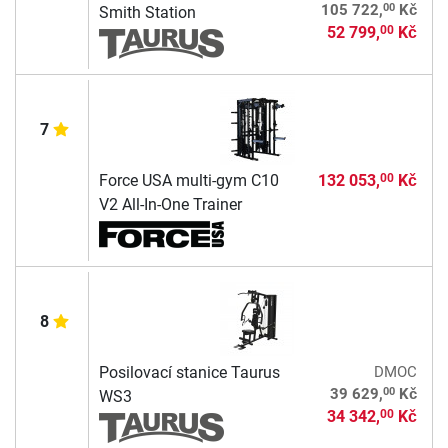
00
105 722,
Kč
Smith Station
52 799,
Kč
00
7
Force USA multi-gym C10
132 053,
Kč
00
V2 All-In-One Trainer
8
Posilovací stanice Taurus
DMOC
00
39 629,
Kč
WS3
34 342,
Kč
00