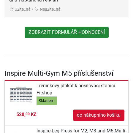
•
Užitečná
Neužitečná
ZOBRAZIT FORMULÁŘ HODNOCENÍ
Inspire Multi-Gym M5 příslušenství
Tréninkový plakát k posilovací stanici
Fitshop
Skladem
528,
Kč
00
do nákupního košíku
Inspire Leg Press for M2, M3 and M5 Multi-