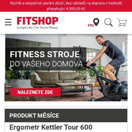
u v hodnotě
Již 42 let váš odborník na domácí fitness
69x
Previous
Next
PRODUKT MĚSÍCE
Ergometr Kettler Tour 600