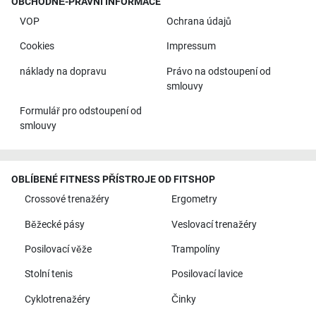
OBCHODNĚ-PRÁVNÍ INFORMACE
VOP
Ochrana údajů
Cookies
Impressum
náklady na dopravu
Právo na odstoupení od
smlouvy
Formulář pro odstoupení od
smlouvy
OBLÍBENÉ FITNESS PŘÍSTROJE OD FITSHOP
Crossové trenažéry
Ergometry
Běžecké pásy
Veslovací trenažéry
Posilovací věže
Trampolíny
Stolní tenis
Posilovací lavice
Cyklotrenažéry
Činky