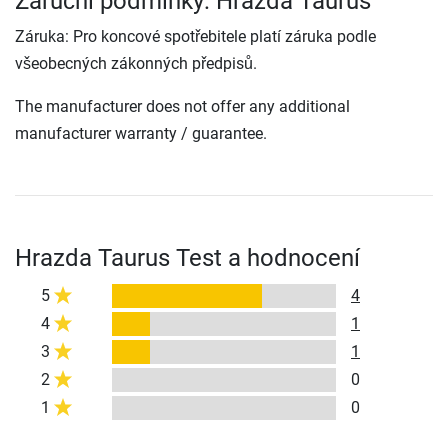
Záruční podmínky: Hrazda Taurus
Záruka: Pro koncové spotřebitele platí záruka podle
všeobecných zákonných předpisů.
The manufacturer does not offer any additional
manufacturer warranty / guarantee.
Hrazda Taurus Test a hodnocení
5
4
4
1
3
1
2
0
1
0