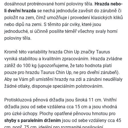
dosáhnout protrénované horní poloviny těla.
Hrazda nebo-
li dveřní hrazda
se nechá jednoduše zavěsit do zárubně či
položit na zem, čímž umožňuje i provedení klasických kliků
nebo dipů na zemi. S těmito pár cviky, které jsou
jednoduché, si účinně posílíte téměř všechny svaly horní
poloviny těla.
Kromě této variability hrazda Chin Up značky Taurus
vyniká stabilitou a kvalitním zpracováním. Hrazda zvládne
zátěž do 100 kg (upozorňujeme, že tato hodnota platí
pouze pro hrazdu Taurus Chin Up, ne pro dveřní zárubeň).
Aby se Vám při umístění hrazdy na zdi a zárubni neudělaly
žádné otlaky, disponuje speciálním polstrováním.
Protiskluzová pěnová držadla jsou široká 11 cm. Vnitřní
držadla jsou od sebe vzdálena cca 15 cm a jsou vhodná
pro úzké úchopy. Plochy opatřené pěnovou hmotou pro
shyby s paralelním držením
jsou od sebe vzdáleny cca 45
cm, popř. 75 cm, ideální pro rozmanité posilování.