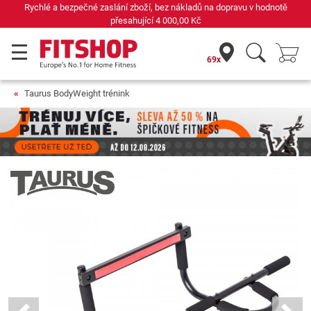
Rychlé a bezpečné zaslání zboží, bez nákladů na dopravu v hodnotě
přesahující
4 000,00 Kč
69x
Taurus BodyWeight trénink