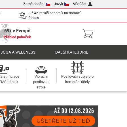
Země dodání
Jazyk
Můj účet
5
Již 42 let váš odborník na domácí
fitness
69x v Evropě
Přehled poboček
 JÓGA A WELLNESS
DALŠÍ KATEGORIE
ká stimulace
Vibrační
Posilovací stroje pro
 EMS trénink
posilovací
komerční účely
stroje