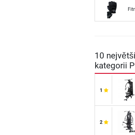
Fit
10 největš
kategorii 
1
2