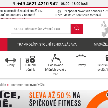
+49 4621 4210 942
08:00 - 18:00 hodin
hlé a bezpečné zaslání zboží, bez
69 specializovaných poboček a 7
ladů na dopravu v hodnotě
vlastních servisních techniků
sahující
4 000,00 Kč
Hledat
Í
TRAMPOLÍNY, STOLNÍ TENIS A ZÁBAVA
MASÁŽE,
Činky
Funkční
Posilovače
Hrazdy
Elektric
trénink
břišních svalů a
svalů /
zad
 věže
Hammer Posilovací věže