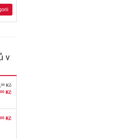
orii
ů v
00
,
Kč
,
Kč
00
,
Kč
00