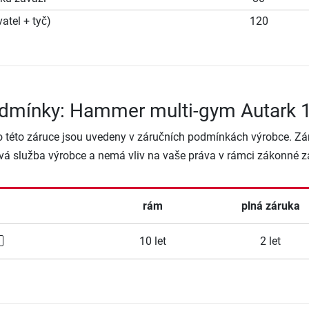
atel + tyč)
120
odmínky: Hammer multi-gym Autark 
o této záruce jsou uvedeny v záručních podmínkách výrobce. Zá
vá služba výrobce a nemá vliv na vaše práva v rámci zákonné z
rám
plná záruka
10 let
2 let