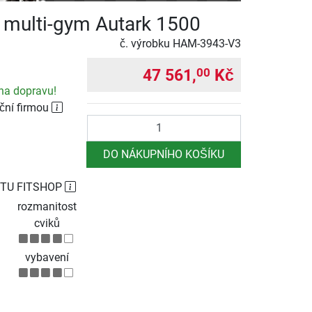
multi-gym Autark 1500
č. výrobku
HAM-3943-V3
47 561,
Kč
00
na dopravu!
ční firmou
Počet
DO NÁKUPNÍHO KOŠÍKU
TU FITSHOP
rozmanitost
cviků
vybavení