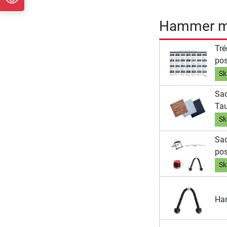
Hammer mul
Tré
pos
Sk
Sad
Ta
Sk
Sad
pos
Sk
Han