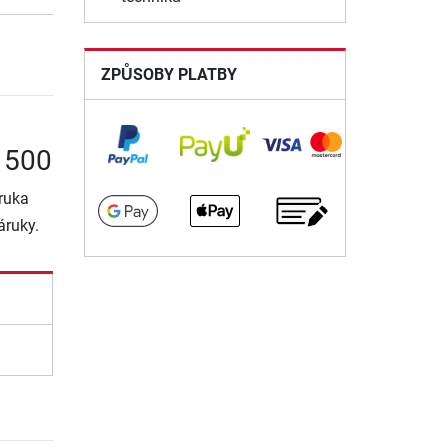
ZPŮSOBY PLATBY
1500
ruka
áruky.