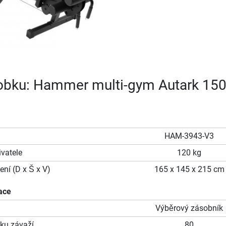
robku: Hammer multi-gym Autark 15
HAM-3943-V3
vatele
120 kg
ní (D x Š x V)
165 x 145 x 215 cm
ace
Výběrový zásobník
ku závaží
80