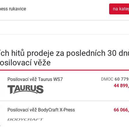
ness rukavice
na kateg
ích hitů prodeje za posledních 30 dn
Posilovací věže
Posilovací věž Taurus WS7
DMOC
60 779
44 899
Posilovací věž BodyCraft X-Press
66 066