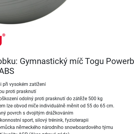
robku: Gymnastický míč Togu Powerb
 ABS
 i při vysokém zatížení
u proti prasknutí
oškození odolný proti prasknutí do zátěže 500 kg
kem lze obvod míče individuálně měnit od 55 do 65 cm.
aný povrch s dvojitým drážkováním
konnostní sport, silový trénink, fyzioterapii
pomůcka německého národního snowboardového týmu