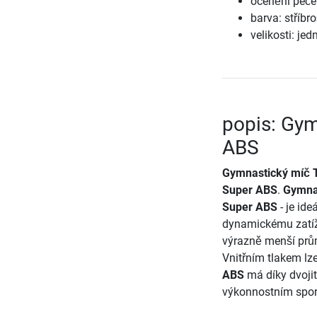
ocenění peče
barva: stříbr
velikosti: je
popis: Gym
ABS
Gymnastický míč 
Super ABS
.
Gymnas
Super ABS
- je id
dynamickému zatíže
výrazně menší prů
Vnitřním tlakem lz
ABS
má díky dvojit
výkonnostním sportu