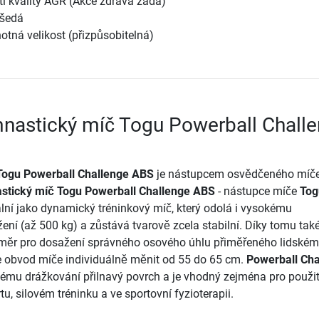
tí kvality AGR (Akce zdravá záda)
ošedá
dnotná velikost (přizpůsobitelná)
nastický míč Togu Powerball Chall
Togu Powerball Challenge ABS
je nástupcem osvědčeného míč
tický míč Togu Powerball Challenge ABS
- nástupce míče
Tog
eální jako dynamický tréninkový míč, který odolá i vysokému
ní (až 500 kg) a zůstává tvarově zcela stabilní. Díky tomu také
měr pro dosažení správného osového úhlu přiměřeného lidskému
e obvod míče individuálně měnit od 55 do 65 cm.
Powerball Cha
ému drážkování přilnavý povrch a je vhodný zejména pro použit
, silovém tréninku a ve sportovní fyzioterapii.