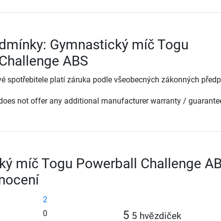
odmínky: Gymnastický míč Togu
 Challenge ABS
é spotřebitele platí záruka podle všeobecných zákonných předp
oes not offer any additional manufacturer warranty / guarante
ký míč Togu Powerball Challenge A
nocení
2
0
5
5 hvězdiček