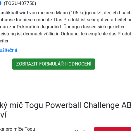
(TOGU-407750)
stikball wird von meinem Mann (105 kg)genutzt, der jetzt nach
hause trainieren möchte. Das Produkt ist sehr gut verarbeitet 
st nun zur Dekoration degradiert. Übungen lassen sich gezielter
 Leistung ist demnach völlig in Ordnung. Ich empfehle das Produ
iter
užitečná
ZOBRAZIT FORMULÁŘ HODNOCENÍ
ký míč Togu Powerball Challenge A
ví
ka pro míče Togu