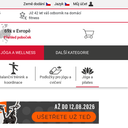
Země dodání
Jazyk
Můj účet
5
Již 42 let váš odborník na domácí
fitness
69x v Evropě
Přehled poboček
 JÓGA A WELLNESS
DALŠÍ KATEGORIE
Balanční trénink a
Podložky pro jógu a
Jóga a
koordinace
cvičení
pilates