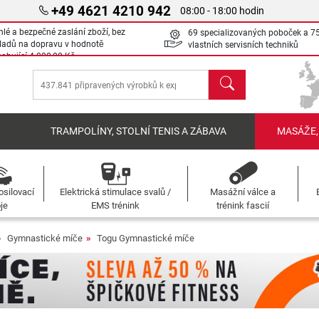
+49 4621 4210 942
08:00 - 18:00 hodin
hlé a bezpečné zaslání zboží, bez
69 specializovaných poboček a 7
ladů na dopravu v hodnotě
vlastních servisních techniků
sahující
4 000,00 Kč
Hledat
Í
TRAMPOLÍNY, STOLNÍ TENIS A ZÁBAVA
MASÁŽE,
osilovací
Elektrická stimulace svalů /
Masážní válce a
oje
EMS trénink
trénink fascií
Gymnastické míče
Togu Gymnastické míče