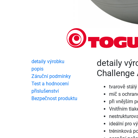
detaily vý
detaily výrobku
popis
Challenge
Záruční podmínky
Test a hodnocení
tvarově stálý
příslušenství
míč s ochrano
Bezpečnost produktu
při vnějším p
Vnitřním tla
nestrukturov
ideální pro vý
tréninková 