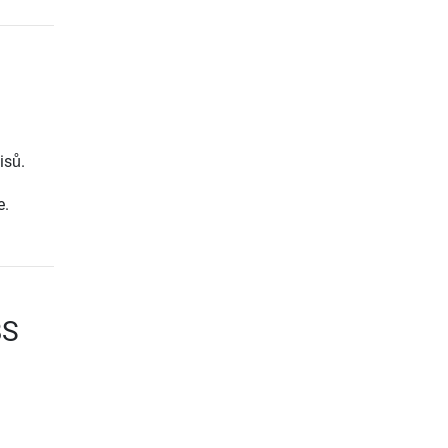
isů.
e.
BS