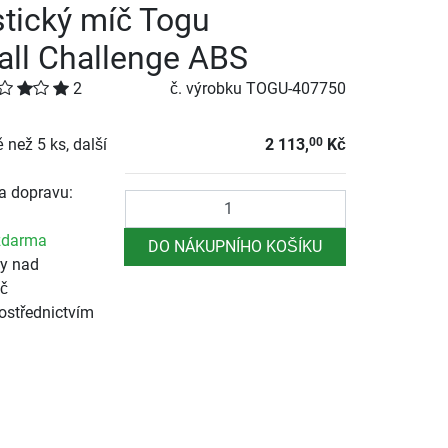
tický míč Togu
ll Challenge ABS
2
č. výrobku
TOGU-407750
než 5 ks, další
2 113,
Kč
00
a dopravu:
Počet
zdarma
DO NÁKUPNÍHO KOŠÍKU
y nad
č
ostřednictvím