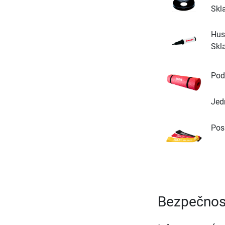
Skl
Hus
Skl
Pod
Jed
Pos
Bezpečnos