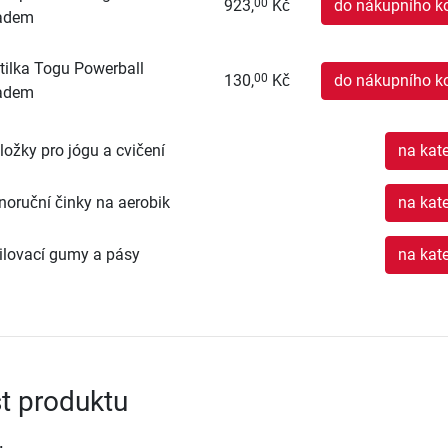
923,
Kč
do nákupního k
00
adem
tilka Togu Powerball
130,
Kč
do nákupního k
00
adem
ložky pro jógu a cvičení
na kate
noruční činky na aerobik
na kate
ilovací gumy a pásy
na kate
t produktu