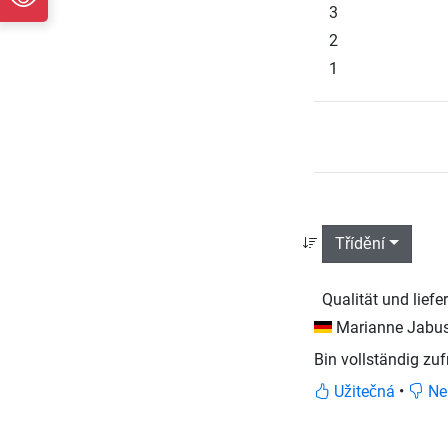
3
2
1
Třídění
Qualität und liefer
Marianne Jabu
Bin vollständig zu
Užitečná
•
Ne