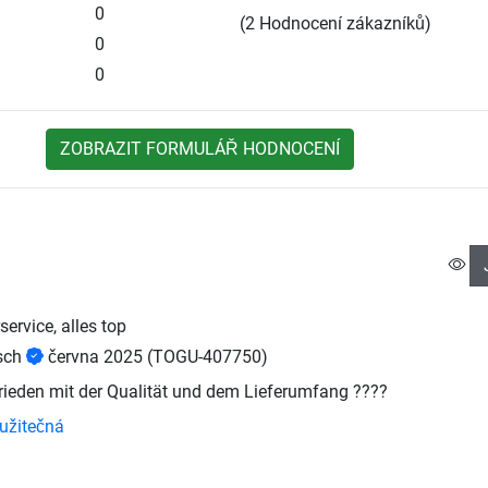
0
(2 Hodnocení zákazníků)
0
0
ZOBRAZIT FORMULÁŘ HODNOCENÍ
service, alles top
sch
června 2025
(TOGU-407750)
frieden mit der Qualität und dem Lieferumfang ????
užitečná