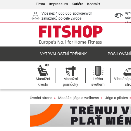
Firma
Impressum
Kariéra
Kontakt
Ryc
Více než 4.000.000 spokojených
nák
zákazníků po celé Evropě
pře
VYTRVALOSTNÍ TRÉNINK
POSILOVÁN
Masážní
Masážní
Léčba
Vibrační p
křeslo
pomůcky
světlem
str
Úvodní strana
Masáže, jóga a wellness
Jóga a pilates