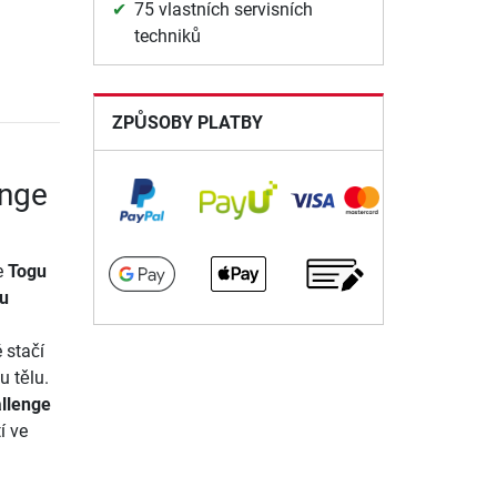
75 vlastních servisních
techniků
ZPŮSOBY PLATBY
enge
e
Togu
u
 stačí
 tělu.
llenge
í ve