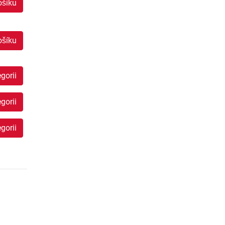
ošíku
ošíku
gorii
gorii
gorii