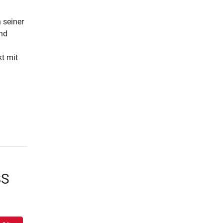
 seiner
und
kt mit
BS