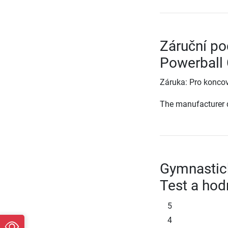
Záruční p
Powerball
Záruka: Pro koncov
The manufacturer d
Gymnastic
Test a hod
5
4