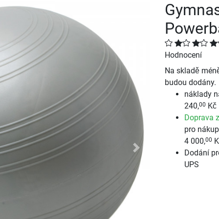
Gymnas
Powerba
Hodnocení
Na skladě méně 
budou dodány.
náklady n
240,
Kč
00
Doprava 
pro nákup
4 000,
K
00
Dodání pr
Next
UPS