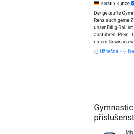
Kerstin Kunze
Der gekaufte Gymna
Reha auch gerne Zu
unser Billig-Ball i
ausführen. Preis -
gutem Gewissen we
Užitečná
•
Ne
Gymnastic
příslušenst
Mis