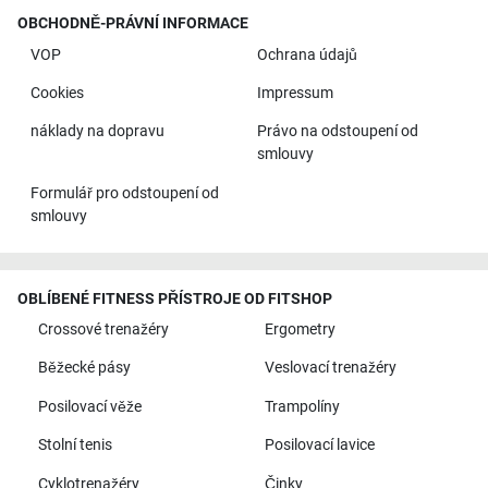
OBCHODNĚ-PRÁVNÍ INFORMACE
VOP
Ochrana údajů
Cookies
Impressum
náklady na dopravu
Právo na odstoupení od
smlouvy
Formulář pro odstoupení od
smlouvy
OBLÍBENÉ FITNESS PŘÍSTROJE OD FITSHOP
Crossové trenažéry
Ergometry
Běžecké pásy
Veslovací trenažéry
Posilovací věže
Trampolíny
Stolní tenis
Posilovací lavice
Cyklotrenažéry
Činky