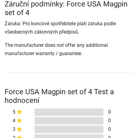
Záruční podmínky: Force USA Magpin
set of 4
Záruka: Pro koncové spotřebitele platí záruka podle
všeobecných zákonných předpisů.
The manufacturer does not offer any additional
manufacturer warranty / guarantee.
Force USA Magpin set of 4 Test a
hodnocení
5
0
4
0
3
0
2
0