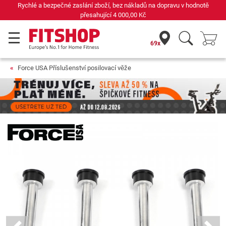
Rychlé a bezpečné zaslání zboží, bez nákladů na dopravu v hodnotě
přesahující
4 000,00 Kč
69x
Force USA Příslušenství posilovací věže