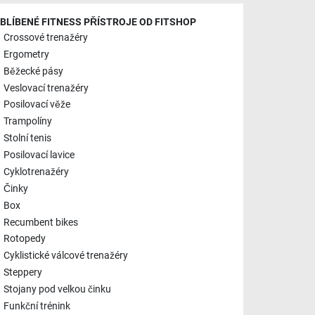
BLÍBENÉ FITNESS PŘÍSTROJE OD FITSHOP
Crossové trenažéry
Ergometry
Běžecké pásy
Veslovací trenažéry
Posilovací věže
Trampolíny
Stolní tenis
Posilovací lavice
Cyklotrenažéry
Činky
Box
Recumbent bikes
Rotopedy
Cyklistické válcové trenažéry
Steppery
Stojany pod velkou činku
Funkční trénink