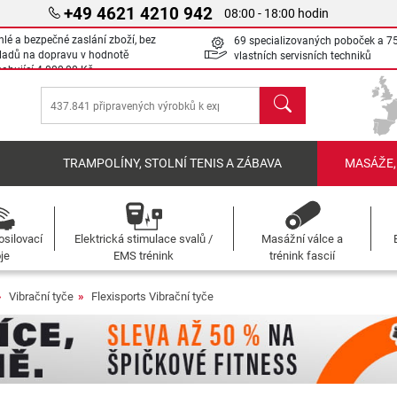
+49 4621 4210 942
08:00 - 18:00 hodin
hlé a bezpečné zaslání zboží, bez
69 specializovaných poboček a 7
ladů na dopravu v hodnotě
vlastních servisních techniků
sahující
4 000,00 Kč
Hledat
Í
TRAMPOLÍNY, STOLNÍ TENIS A ZÁBAVA
MASÁŽE,
osilovací
Elektrická stimulace svalů /
Masážní válce a
oje
EMS trénink
trénink fascií
Vibrační tyče
Flexisports Vibrační tyče