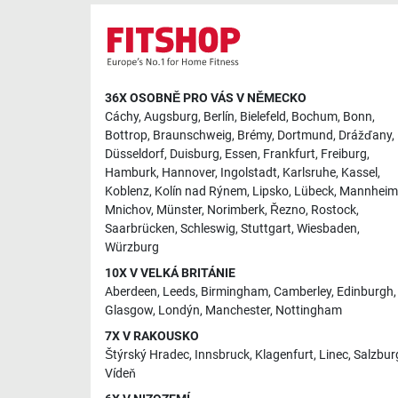
36X OSOBNĚ PRO VÁS V NĚMECKO
Cáchy
,
Augsburg
,
Berlín
,
Bielefeld
,
Bochum
,
Bonn
,
Bottrop
,
Braunschweig
,
Brémy
,
Dortmund
,
Drážďany
,
Düsseldorf
,
Duisburg
,
Essen
,
Frankfurt
,
Freiburg
,
Hamburk
,
Hannover
,
Ingolstadt
,
Karlsruhe
,
Kassel
,
Koblenz
,
Kolín nad Rýnem
,
Lipsko
,
Lübeck
,
Mannheim
Mnichov
,
Münster
,
Norimberk
,
Řezno
,
Rostock
,
Saarbrücken
,
Schleswig
,
Stuttgart
,
Wiesbaden
,
Würzburg
10X V VELKÁ BRITÁNIE
Aberdeen
,
Leeds
,
Birmingham
,
Camberley
,
Edinburgh
,
Glasgow
,
Londýn
,
Manchester
,
Nottingham
7X V RAKOUSKO
Štýrský Hradec
,
Innsbruck
,
Klagenfurt
,
Linec
,
Salzbur
Vídeň