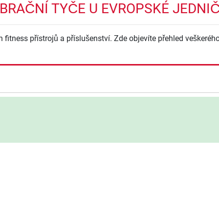
IBRAČNÍ TYČE U EVROPSKÉ JEDNI
h fitness přístrojů a příslušenství. Zde objevíte přehled veškeréh
d