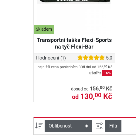
Skladem
Transportní taška Flexi-Sports
na tyč Flexi-Bar
Hodnocení
5,0
(1)
nejnižší cena posledních 30ti dní od
156,
Kč
00
ušetříte
16%
00
156,
Kč
dosud od
130,
Kč
00
od
Filtrovat náhle
Třídění
Filtr