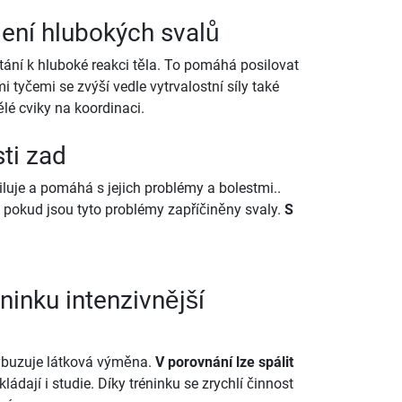
ílení hlubokých svalů
tání k hluboké reakci těla. To pomáhá posilovat
i tyčemi se zvýší vedle vytrvalostní síly také
lé cviky na koordinaci.
ti zad
iluje a pomáhá s jejich problémy a bolestmi..
 pokud jsou tyto problémy zapříčiněny svaly.
S
ninku intenzivnější
zvbuzuje látková výměna.
V porovnání lze spálit
ládají i studie. Díky tréninku se zrychlí činnost