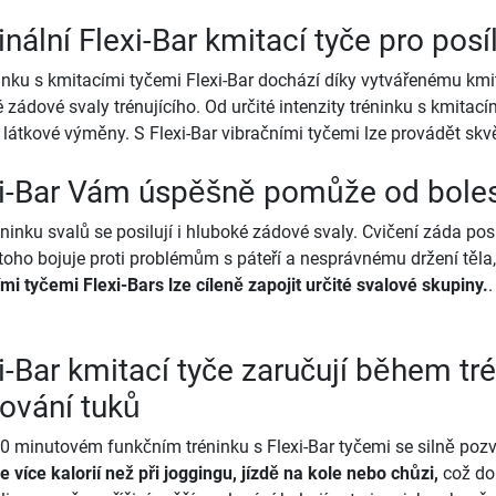
inální Flexi-Bar kmitací tyče pro pos
ninku s kmitacími tyčemi Flexi-Bar dochází díky vytvářenému kmi
 zádové svaly trénujícího. Od určité intenzity tréninku s kmitacím
 látkové výměny. S Flexi-Bar vibračními tyčemi lze provádět skvě
i-Bar Vám úspěšně pomůže od boles
éninku svalů se posilují i hluboké zádové svaly. Cvičení záda pos
oho bojuje proti problémům s páteří a nesprávnému držení těla,
mi tyčemi Flexi-Bars lze cíleně zapojit určité svalové skupiny.
.
i-Bar kmitací tyče zaručují během tré
ování tuků
30 minutovém funkčním tréninku s Flexi-Bar tyčemi se silně po
 více kalorií než při joggingu, jízdě na kole nebo chůzi,
což dok