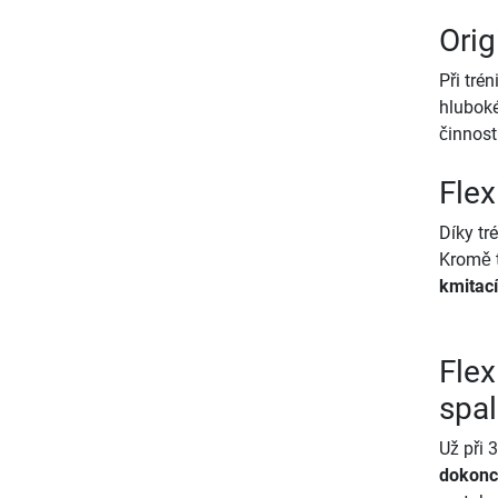
Orig
Při tré
hluboké
činnost
Flex
Díky tr
Kromě t
kmitací
Flex
spal
Už při 
dokonce