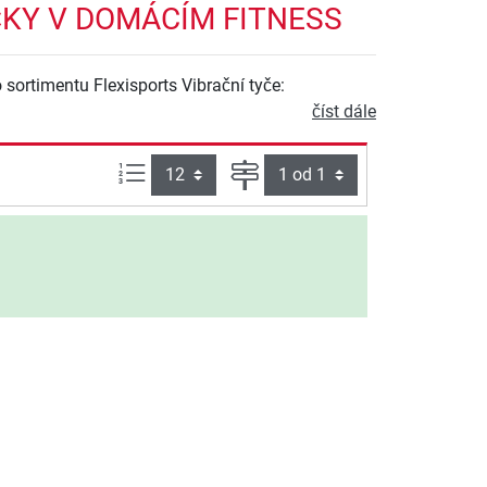
ČKY V DOMÁCÍM FITNESS
o sortimentu Flexisports Vibrační tyče:
číst dále
Počet výrobků na straně:
Strana