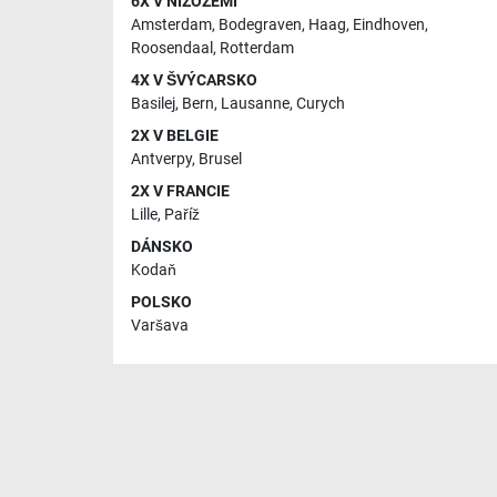
6X V NIZOZEMÍ
Amsterdam
,
Bodegraven
,
Haag
,
Eindhoven
,
Roosendaal
,
Rotterdam
4X V ŠVÝCARSKO
Basilej
,
Bern
,
Lausanne
,
Curych
2X V BELGIE
Antverpy
,
Brusel
2X V FRANCIE
Lille
,
Paříž
DÁNSKO
Kodaň
POLSKO
Varšava