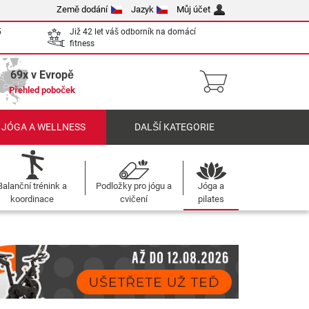
Země dodání
Jazyk
Můj účet
5
Již 42 let váš odborník na domácí
fitness
69x v Evropě
Přehled poboček
 JÓGA A WELLNESS
DALŠÍ KATEGORIE
Balanční trénink a
Podložky pro jógu a
Jóga a
koordinace
cvičení
pilates