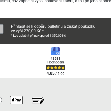
ismu, což zapříčiní vyšší spalování kalorií, a to i po jeho skonče
Přihlásit se k odběru bulletinu a získat poukázku
ve výši 270,00 Kč *
* Lze uplatnit při nákupu od 1 350,00 Kč
43581
Hodnocení
4.85
/ 5.00