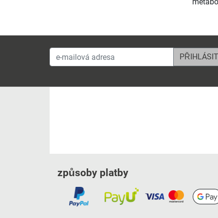
metabol
e-mailová adresa
způsoby platby