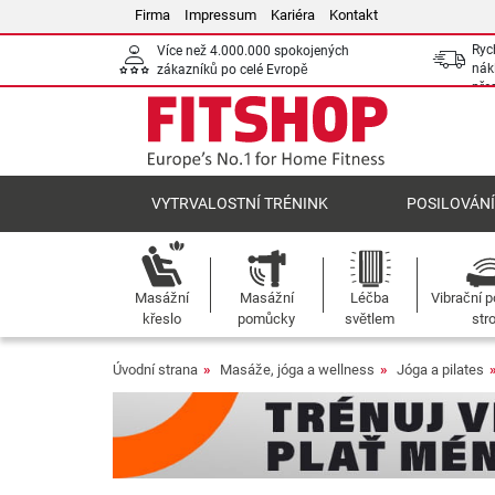
Firma
Impressum
Kariéra
Kontakt
Ryc
Více než 4.000.000 spokojených
nák
zákazníků po celé Evropě
pře
VYTRVALOSTNÍ TRÉNINK
POSILOVÁN
Masážní
Masážní
Léčba
Vibrační p
křeslo
pomůcky
světlem
str
Úvodní strana
Masáže, jóga a wellness
Jóga a pilates