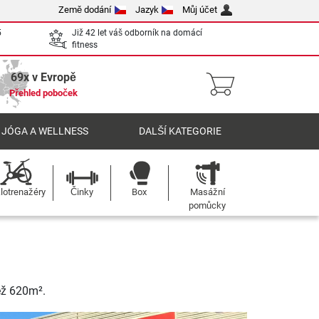
Země dodání
Jazyk
Můj účet
5
Již 42 let váš odborník na domácí
fitness
69x v Evropě
Přehled poboček
 JÓGA A WELLNESS
DALŠÍ KATEGORIE
lotrenažéry
Činky
Box
Masážní
pomůcky
ež 620m².