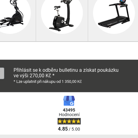
Přihlásit se k odběru bulletinu a získat poukázku
ve výši 270,00 Kč *
* Lze uplatnit při nákupu od 1 350,00 Kč
43495
Hodnocení
4.85
/ 5.00