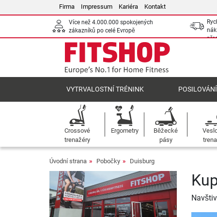
Firma
Impressum
Kariéra
Kontakt
Ryc
Více než 4.000.000 spokojených
nák
zákazníků po celé Evropě
pře
VYTRVALOSTNÍ TRÉNINK
POSILOVÁN
Crossové
Ergometry
Běžecké
Vesl
trenažéry
pásy
trena
Úvodní strana
Pobočky
Duisburg
Kup
Navštiv