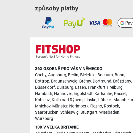
způsoby platby
36X OSOBNĚ PRO VÁS V NĚMECKO
Cáchy
,
Augsburg
,
Berlín
,
Bielefeld
,
Bochum
,
Bonn
,
Bottrop
,
Braunschweig
,
Brémy
,
Dortmund
,
Drážďany
,
Düsseldorf
,
Duisburg
,
Essen
,
Frankfurt
,
Freiburg
,
Hamburk
,
Hannover
,
Ingolstadt
,
Karlsruhe
,
Kassel
,
Koblenz
,
Kolín nad Rýnem
,
Lipsko
,
Lübeck
,
Mannheim
Mnichov
,
Münster
,
Norimberk
,
Řezno
,
Rostock
,
Saarbrücken
,
Schleswig
,
Stuttgart
,
Wiesbaden
,
Würzburg
10X V VELKÁ BRITÁNIE