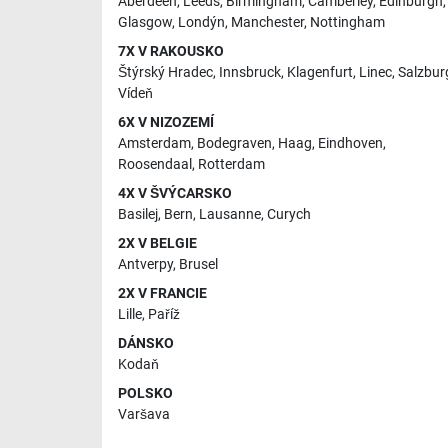
Aberdeen
,
Leeds
,
Birmingham
,
Camberley
,
Edinburgh
,
Glasgow
,
Londýn
,
Manchester
,
Nottingham
7X V RAKOUSKO
Štýrský Hradec
,
Innsbruck
,
Klagenfurt
,
Linec
,
Salzbur
Vídeň
6X V NIZOZEMÍ
Amsterdam
,
Bodegraven
,
Haag
,
Eindhoven
,
Roosendaal
,
Rotterdam
4X V ŠVÝCARSKO
Basilej
,
Bern
,
Lausanne
,
Curych
2X V BELGIE
Antverpy
,
Brusel
2X V FRANCIE
Lille
,
Paříž
DÁNSKO
Kodaň
POLSKO
Varšava