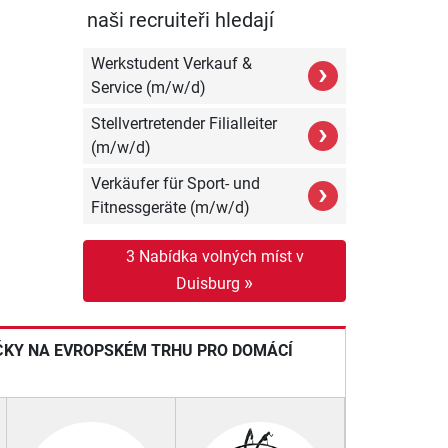
naši recruiteři hledají
Werkstudent Verkauf &
›
Service (m/w/d)
Stellvertretender Filialleiter
›
(m/w/d)
Verkäufer für Sport- und
›
Fitnessgeräte (m/w/d)
3 Nabídka volných míst v
»
Duisburg
IČKY NA EVROPSKÉM TRHU PRO DOMÁCÍ