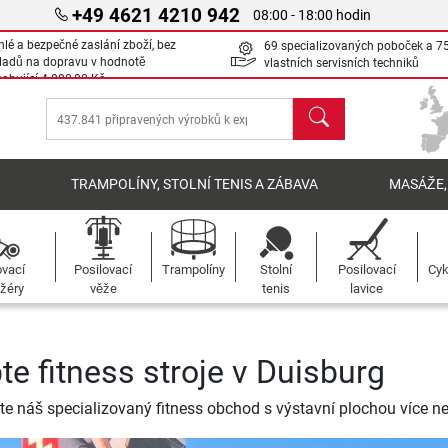
+49 4621 4210 942
08:00 - 18:00 hodin
hlé a bezpečné zaslání zboží, bez
69 specializovaných poboček a 7
ladů na dopravu v hodnotě
vlastních servisních techniků
sahující
4 000,00 Kč
Hledat
Í
TRAMPOLÍNY, STOLNÍ TENIS A ZÁBAVA
MASÁŽE,
ovací
Posilovací
Trampolíny
Stolní
Posilovací
Cyk
žéry
věže
tenis
lavice
te fitness stroje v Duisburg
te náš specializovaný fitness obchod s výstavní plochou více n