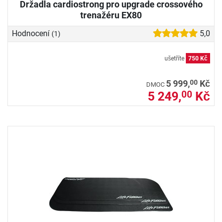
Držadla cardiostrong pro upgrade crossového
trenažéru EX80
Hodnocení
5,0
(1)
ušetříte
750 Kč
00
5 999,
Kč
DMOC
5 249,
Kč
00