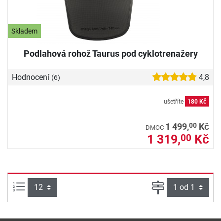
Skladem
Podlahová rohož Taurus pod cyklotrenažery
Hodnocení
4,8
(6)
ušetříte
180 Kč
00
1 499,
Kč
DMOC
1 319,
Kč
00
Počet výrobků na straně:
Strana