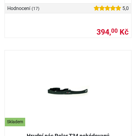
Hodnocení
5,0
(17)
394,
Kč
00
Skladem
Hrudní pás Polar T34 nekódovaný