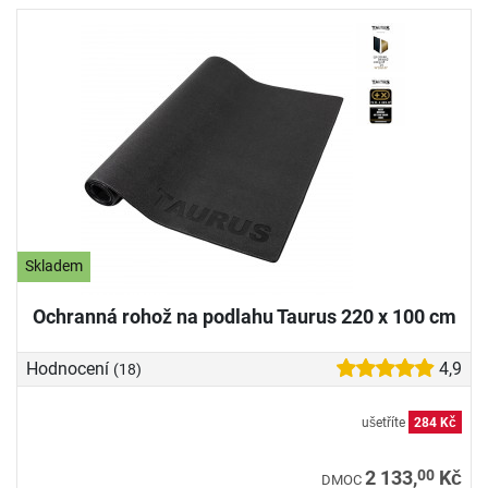
Skladem
Ochranná rohož na podlahu Taurus 220 x 100 cm
Hodnocení
4,9
(18)
ušetříte
284 Kč
00
2 133,
Kč
DMOC