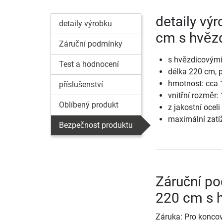
detaily vý
detaily výrobku
cm s hvěz
Záruční podmínky
s hvězdicovými
Test a hodnocení
délka 220 cm,
hmotnost: cca 
příslušenství
vnitřní rozměr:
Oblíbený produkt
z jakostní oceli
maximální zatíž
Bezpečnost produktu
Záruční po
220 cm s 
Záruka: Pro koncov