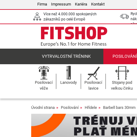
Firma
Impressum
Kariéra
Kontakt
Ryc
Více než 4.000.000 spokojených
nák
zákazníků po celé Evropě
pře
VYTRVALOSTNÍ TRÉNINK
POSILOVÁN
Posilovací
Lanovody
Posilovací
Stojany pod
věže
lavice
velkou činku
Úvodní strana
Posilování
Hřídele
Barbell bars 30mm