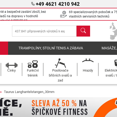
+49 4621 4210 942
hlé a bezpečné zaslání zboží, bez
69 specializovaných poboček a 7
ladů na dopravu v hodnotě
vlastních servisních techniků
sahující
4 000,00 Kč
Hledat
Í
TRAMPOLÍNY, STOLNÍ TENIS A ZÁBAVA
MASÁŽE,
Činky
Funkční
Posilovače
Hrazdy
Elektric
trénink
břišních svalů a
svalů /
zad
Taurus Langhantelstangen_30mm