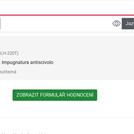
Jaz
-LH-220T)
o. Impugnatura antiscivolo
užitečná
ZOBRAZIT FORMULÁŘ HODNOCENÍ