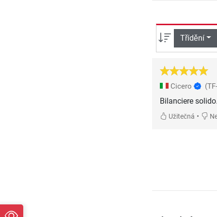
Třídění
Cicero
(TF
Bilanciere solid
•
Užitečná
Ne