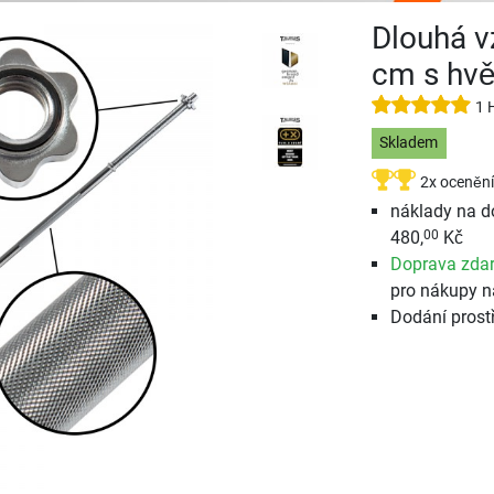
Dlouhá v
cm s hv
1 
Skladem
2x ocenění
náklady na d
480,
Kč
00
Doprava zda
pro nákupy n
Dodání prost