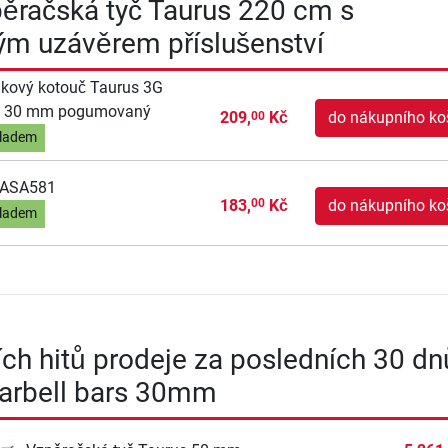
ěračská tyč Taurus 220 cm s
ým uzávěrem příslušenství
kový kotouč Taurus 3G
o 30 mm pogumovaný
209,
Kč
do nákupního ko
00
ladem
-ASA581
183,
Kč
do nákupního ko
00
ladem
ích hitů prodeje za posledních 30 dn
Barbell bars 30mm