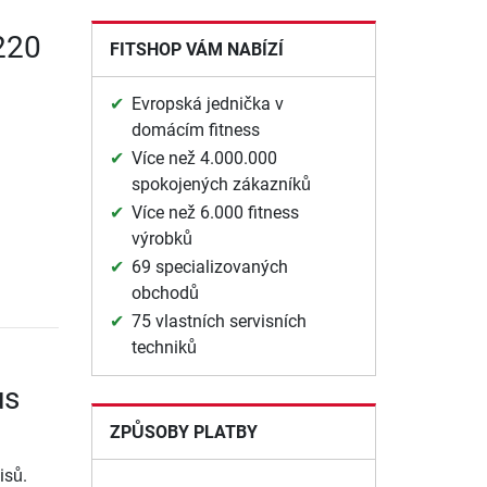
220
FITSHOP VÁM NABÍZÍ
Evropská jednička v
domácím fitness
Více než 4.000.000
spokojených zákazníků
Více než 6.000 fitness
výrobků
69 specializovaných
obchodů
75 vlastních servisních
techniků
us
ZPŮSOBY PLATBY
isů.