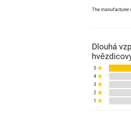
The manufacturer d
Dlouhá vzp
hvězdicov
5
4
3
2
1