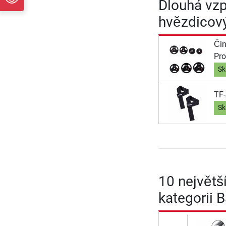
Dlouhá vzp
hvězdicov
Čin
Pr
Sk
TF
Sk
10 největš
kategorii 