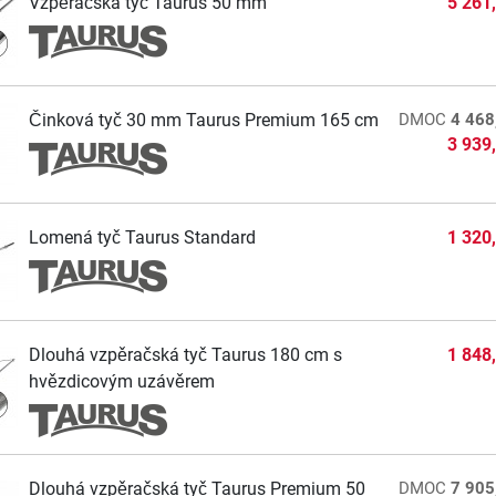
Vzpěračská tyč Taurus 50 mm
5 261
Činková tyč 30 mm Taurus Premium 165 cm
DMOC
4 468
3 939
Lomená tyč Taurus Standard
1 320
Dlouhá vzpěračská tyč Taurus 180 cm s
1 848
hvězdicovým uzávěrem
Dlouhá vzpěračská tyč Taurus Premium 50
DMOC
7 905