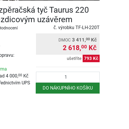
zpěračská tyč Taurus 220
ězdicovým uzávěrem
č. výrobku
TF-LH-220T
Hodnocení
3 411,
Kč
00
DMOC
2 618,
Kč
00
opravu:
ušetříte
793 Kč
rma
Počet
ad 4 000,
Kč
00
řednictvím UPS
DO NÁKUPNÍHO KOŠÍKU