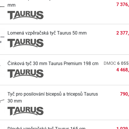
7 376
mm
Lomená vzpěračská tyč Taurus 50 mm
2 377
Činková tyč 30 mm Taurus Premium 198 cm
DMOC
6 055
4 468
Tyč pro posilování bicepsů a tricepsů Taurus
790
30 mm
Dlouhá vzpěračská tyč Taurus 165 cm
1 029