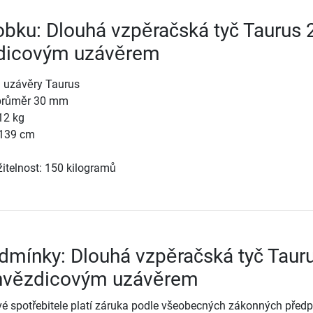
robku: Dlouhá vzpěračská tyč Taurus 
dicovým uzávěrem
 uzávěry Taurus
 průměr 30 mm
12 kg
 139 cm
itelnost: 150 kilogramů
dmínky: Dlouhá vzpěračská tyč Taur
hvězdicovým uzávěrem
é spotřebitele platí záruka podle všeobecných zákonných předp