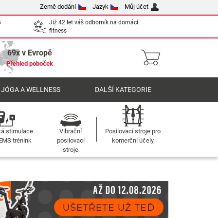
Země dodání
Jazyk
Můj účet
5
Již 42 let váš odborník na domácí
fitness
69x v Evropě
Přehled poboček
 JÓGA A WELLNESS
DALŠÍ KATEGORIE
ká stimulace
Vibrační
Posilovací stroje pro
 EMS trénink
posilovací
komerční účely
stroje