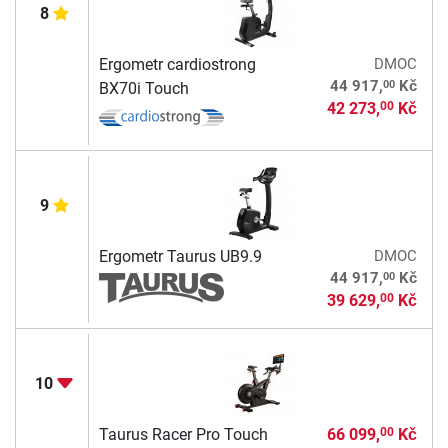
8
Ergometr cardiostrong
DMOC
00
44 917,
Kč
BX70i Touch
42 273,
Kč
00
9
Ergometr Taurus UB9.9
DMOC
00
44 917,
Kč
39 629,
Kč
00
10
Taurus Racer Pro Touch
66 099,
Kč
00