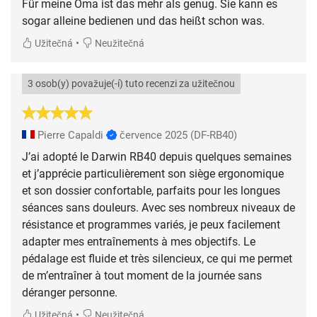
Für meine Oma ist das mehr als genug. Sie kann es
sogar alleine bedienen und das heißt schon was.
•
Užitečná
Neužitečná
3 osob(y) považuje(-í) tuto recenzi za užitečnou
Pierre Capaldi
července 2025
(DF-RB40)
J’ai adopté le Darwin RB40 depuis quelques semaines
et j’apprécie particulièrement son siège ergonomique
et son dossier confortable, parfaits pour les longues
séances sans douleurs. Avec ses nombreux niveaux de
résistance et programmes variés, je peux facilement
adapter mes entraînements à mes objectifs. Le
pédalage est fluide et très silencieux, ce qui me permet
de m’entraîner à tout moment de la journée sans
déranger personne.
•
Užitečná
Neužitečná