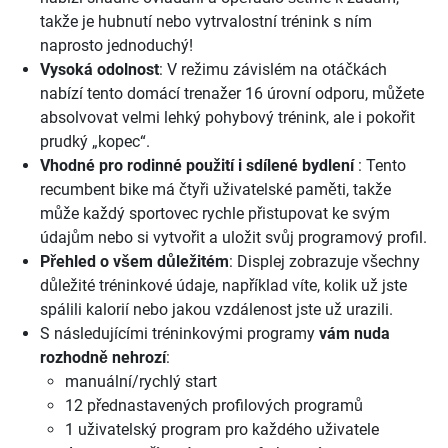
takže je hubnutí nebo vytrvalostní trénink s ním
naprosto jednoduchý!
Vysoká odolnost
: V režimu závislém na otáčkách
nabízí tento domácí trenažer 16 úrovní odporu, můžete
absolvovat velmi lehký pohybový trénink, ale i pokořit
prudký „kopec“.
Vhodné pro rodinné použití i sdílené bydlení
: Tento
recumbent bike má čtyři uživatelské paměti, takže
může každý sportovec rychle přistupovat ke svým
údajům nebo si vytvořit a uložit svůj programový profil.
Přehled o všem důležitém
: Displej zobrazuje všechny
důležité tréninkové údaje, například víte, kolik už jste
spálili kalorií nebo jakou vzdálenost jste už urazili.
S následujícími tréninkovými programy
vám nuda
rozhodně nehrozí
:
manuální/rychlý start
12 přednastavených profilových programů
1 uživatelský program pro každého uživatele