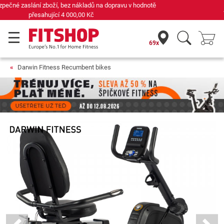
Již 42 let váš odborník na domácí fitness
69x
Darwin Fitness Recumbent bikes