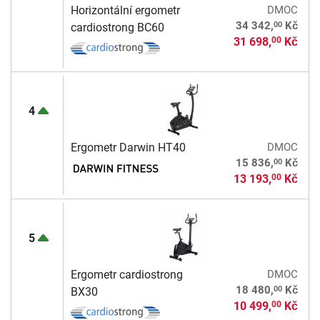
Horizontální ergometr
DMOC
00
34 342,
Kč
cardiostrong BC60
31 698,
Kč
00
4
Ergometr Darwin HT40
DMOC
00
15 836,
Kč
13 193,
Kč
00
5
Ergometr cardiostrong
DMOC
00
18 480,
Kč
BX30
10 499,
Kč
00