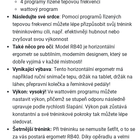
4 programy řízené tepovou frekvencí
wattový program
Následujte své srdce
: Pomocí programů řízených
tepovou frekvencí můžete lépe přizpůsobit svůj trénink
tréninkovému cíli, např. efektivněji hubnout nebo
zvyšovat svou výkonnost
Také něco pro oči
: Model RB40 je horizontální
ergometr se subtilním, moderním designem, který se
dobře vyjímá v každé místnosti!
Vynikající výbava
: Tento horizontální ergometr má
například ruční snímače tepu, držák na tablet, držák na
láhev, přepravní kolečka a řemínkové pedály!
Výkon: vysoký!
Ve wattovém programu můžete
nastavit výkon, přičemž se stupeň odporu následně
upravuje podle rychlosti šlapání. Výkon pak zůstává
konstantní a své tréninkové pokroky tak můžete lépe
sledovat.
Šetrnější trénink:
Při tréninku se nemusíte šetřit, o to se
za vás postará ergometr RB40. Díky opěradlu a velmi