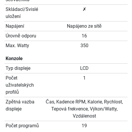
Skládací/Svislé
✗
uložení
Napájení
Napájeno ze sítě
Úrovně odporu
16
Max. Watty
350
Konzole
Typ displeje
LCD
Počet
1
uživatelských
profilů
Zpětná vazba
Čas, Kadence RPM, Kalorie, Rychlost,
displeje
Tepová frekvence, Výkon/Watty,
Vzdálenost
Počet programů
19