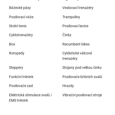
Běžecké pásy
Veslovací trenažéry
Posilovací věže
Trampolíny
Stolní tenis
Posilovací lavice
Cyklotrenažéry
Činky
Box
Recumbent bikes
Rotopedy
Cyklistické válcové
trenažéry
Steppery
Stojany pod velkou činku
Funkční trénink
Posilovače břišních svalů
Posilovače zad
Hrazdy
Elektrická stimulace svalů /
Vibrační posilovací stroje
EMS trénink
Všechny značky