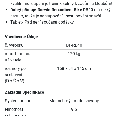
kvalitnímu šlapání je trénink šetrný k zádům a kloubům!
Dobrý přístup:
Darwin Recumbent Bike RB40
má nízký
nástup, takže je nastupování i sestupování snazší.
Tablet/iPad není součástí dodávky
Všeobecné Údaje
č. výrobku
DF-RB40
max. hmotnost
120 kg
uživatele
rozměry po
158 x 64 x 115 cm
sestavení
(D x Š x V)
Základní Specifikace
Systém odporu
Magnetický - motorizovaný
Hmotnost
9.5
setrvačníku