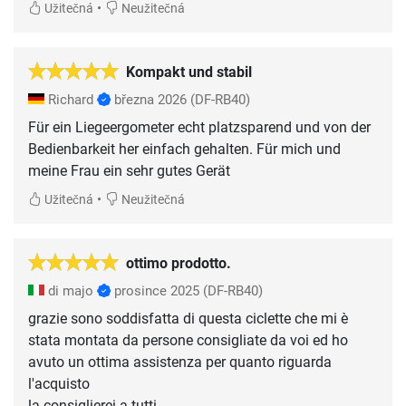
•
Užitečná
Neužitečná
Kompakt und stabil
Richard
března 2026
(DF-RB40)
Für ein Liegeergometer echt platzsparend und von der
Bedienbarkeit her einfach gehalten. Für mich und
meine Frau ein sehr gutes Gerät
•
Užitečná
Neužitečná
ottimo prodotto.
di majo
prosince 2025
(DF-RB40)
grazie sono soddisfatta di questa ciclette che mi è
stata montata da persone consigliate da voi ed ho
avuto un ottima assistenza per quanto riguarda
l'acquisto
la consiglierei a tutti