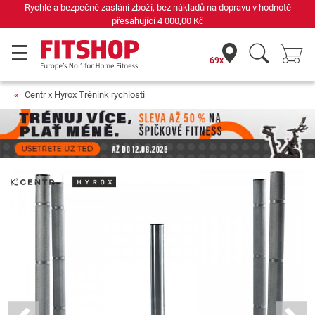
Rychlé a bezpečné zaslání zboží, bez nákladů na dopravu v hodnotě
přesahující
4 000,00 Kč
69x
Centr x Hyrox Trénink rychlosti