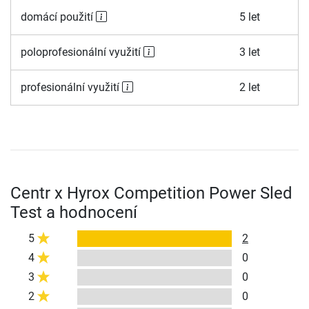
domácí použití
5 let
poloprofesionální využití
3 let
profesionální využití
2 let
Centr x Hyrox Competition Power Sled
Test a hodnocení
5
2
4
0
3
0
2
0