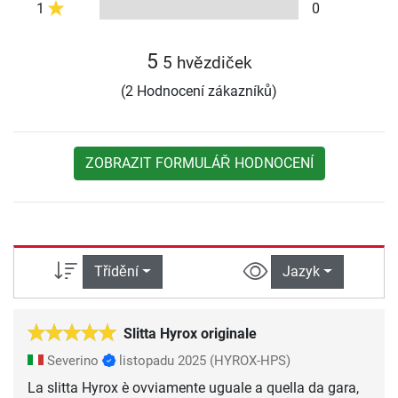
1
0
5
5 hvězdiček
(2 Hodnocení zákazníků)
ZOBRAZIT FORMULÁŘ HODNOCENÍ
Třídění
Jazyk
Slitta Hyrox originale
Severino
listopadu 2025
(HYROX-HPS)
La slitta Hyrox è ovviamente uguale a quella da gara,