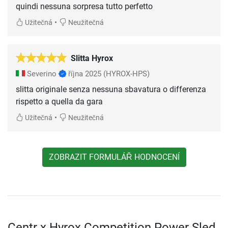
quindi nessuna sorpresa tutto perfetto
•
Užitečná
Neužitečná
Slitta Hyrox
Severino
října 2025
(HYROX-HPS)
slitta originale senza nessuna sbavatura o differenza
rispetto a quella da gara
•
Užitečná
Neužitečná
ZOBRAZIT FORMULÁŘ HODNOCENÍ
Centr x Hyrox Competition Power Sled