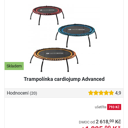
Skladem
Trampolínka cardiojump Advanced
Hodnocení
4,9
(20)
ušetříte
793 Kč
00
2 618,
Kč
od
DMOC