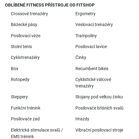
OBLÍBENÉ FITNESS PŘÍSTROJE OD FITSHOP
Crossové trenažéry
Ergometry
Běžecké pásy
Veslovací trenažéry
Posilovací věže
Trampolíny
Stolní tenis
Posilovací lavice
Cyklotrenažéry
Činky
Box
Recumbent bikes
Rotopedy
Cyklistické válcové
trenažéry
Steppery
Stojany pod velkou činku
Funkční trénink
Posilovače břišních svalů
Posilovače zad
Hrazdy
Elektrická stimulace svalů /
Vibrační posilovací stroje
EMS trénink