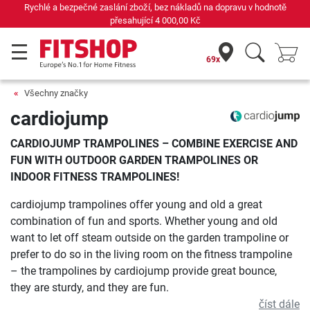
í zboží, bez nákladů na dopravu v hodnotě
Již 42 let vá
sahující
4 000,00 Kč
69x
Všechny značky
cardiojump
CARDIOJUMP TRAMPOLINES – COMBINE EXERCISE AND
FUN WITH OUTDOOR GARDEN TRAMPOLINES OR
INDOOR FITNESS TRAMPOLINES!
cardiojump trampolines offer young and old a great
combination of fun and sports. Whether young and old
want to let off steam outside on the garden trampoline or
prefer to do so in the living room on the fitness trampoline
– the trampolines by cardiojump provide great bounce,
they are sturdy, and they are fun.
číst dále