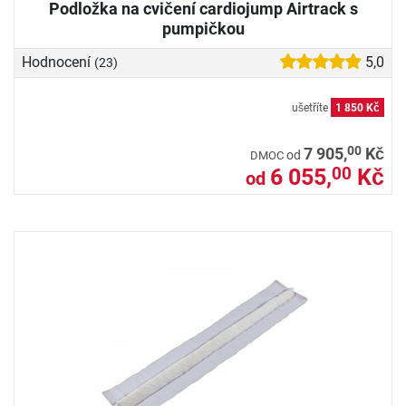
Podložka na cvičení cardiojump Airtrack s
pumpičkou
Hodnocení
5,0
(23)
ušetříte
1 850 Kč
00
7 905,
Kč
od
DMOC
6 055,
Kč
00
od