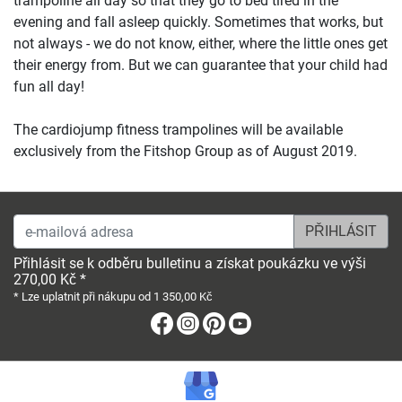
trampoline all day so that they go to bed tired in the
evening and fall asleep quickly. Sometimes that works, but
not always - we do not know, either, where the little ones get
their energy from. But we can guarantee that your child had
fun all day!
The cardiojump fitness trampolines will be available
exclusively from the Fitshop Group as of August 2019.
e-mailová adresa
Přihlásit se k odběru bulletinu a získat poukázku ve výši
270,00 Kč *
* Lze uplatnit při nákupu od 1 350,00 Kč
Facebook
Instagram
Pinterest
Youtube