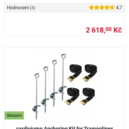
Hodnocení
4,7
(3)
2 618,
Kč
00
Skladem
cardiojump Anchoring Kit for Trampolines