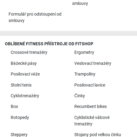
smlouvy
Formulář pro odstoupení od
smlouvy
OBLÍBENÉ FITNESS PŘÍSTROJE OD FITSHOP
Crossové trenažéry
Ergometry
Běžecké pásy
Veslovací trenažéry
Posilovací věže
Trampolíny
Stolní tenis
Posilovací lavice
Cyklotrenažéry
Činky
Box
Recumbent bikes
Rotopedy
Cyklistické válcové
trenažéry
Steppery
Stojany pod velkou činku