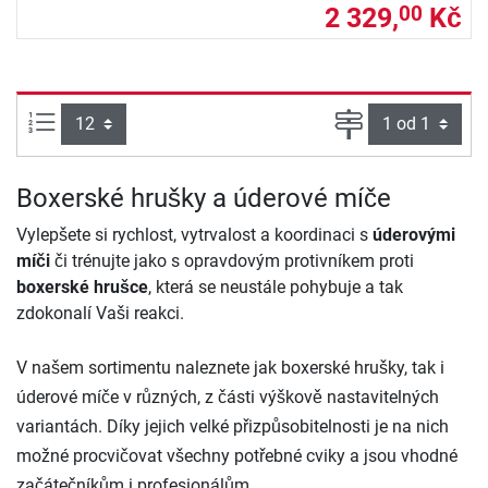
2 329,
Kč
00
Počet výrobků na straně:
Strana
Boxerské hrušky a úderové míče
Vylepšete si rychlost, vytrvalost a koordinaci s
úderovými
míči
či trénujte jako s opravdovým protivníkem proti
boxerské hrušce
, která se neustále pohybuje a tak
zdokonalí Vaši reakci.
V našem sortimentu naleznete jak boxerské hrušky, tak i
úderové míče v různých, z části výškově nastavitelných
variantách. Díky jejich velké přizpůsobitelnosti je na nich
možné procvičovat všechny potřebné cviky a jsou vhodné
začátečníkům i profesionálům.