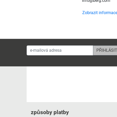
info@berg.com
Zobrazit informac
e-mailová adresa
způsoby platby