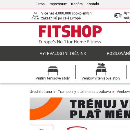
Firma
Impressum
Kariéra
Kontakt
Ryc
Více než 4.000.000 spokojených
nák
zákazníků po celé Evropě
pře
VYTRVALOSTNÍ TRÉNINK
POSILOVÁN
Vnitřní tenisové stoly
Venkovní tenisové stoly
Úvodní strana
Trampolíny, stolní tenis a zábava
Venkovn