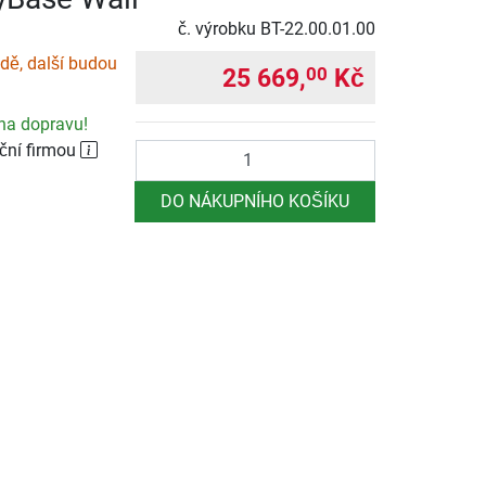
č. výrobku
BT-22.00.01.00
adě, další budou
25 669,
Kč
00
na dopravu!
ční firmou
Počet
DO NÁKUPNÍHO KOŠÍKU