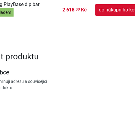
g PlayBase dip bar
2 618,
Kč
do nákupního ko
00
ladem
t produktu
obce
rnují adresu a související
oduktu.