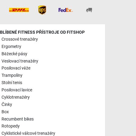
BLÍBENÉ FITNESS PŘÍSTROJE OD FITSHOP
Crossové trenažéry
Ergometry
Běžecké pásy
Veslovací trenažéry
Posilovací věže
Trampolíny
Stolní tenis
Posilovací lavice
Cyklotrenažéry
Činky
Box
Recumbent bikes
Rotopedy
Cyklistické válcové trenažéry