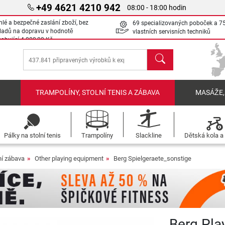
+49 4621 4210 942
08:00 - 18:00 hodin
hlé a bezpečné zaslání zboží, bez
69 specializovaných poboček a 7
ladů na dopravu v hodnotě
vlastních servisních techniků
sahující
4 000,00 Kč
Hledat
Í
TRAMPOLÍNY, STOLNÍ TENIS A ZÁBAVA
MASÁŽE,
Pálky na stolní tenis
Trampolíny
Slackline
Dětská kola a 
í zábava
Other playing equipment
Berg Spielgeraete_sonstige
Berg Pla