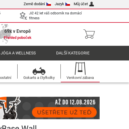
Země dodání
Jazyk
Můj účet
5
Již 42 let váš odborník na domácí
fitness
69x v Evropě
Přehled poboček
 JÓGA A WELLNESS
DALŠÍ KATEGORIE
ostatní
Gokarts a čtyřkolky
Venkovní zábava
yBase Wall