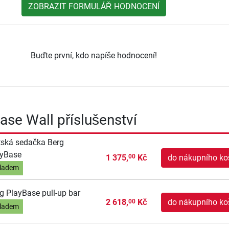
ZOBRAZIT FORMULÁŘ HODNOCENÍ
Buďte první, kdo napíše hodnocení!
ase Wall příslušenství
ská sedačka Berg
ayBase
1 375,
Kč
do nákupního ko
00
ladem
g PlayBase pull-up bar
2 618,
Kč
do nákupního ko
00
ladem