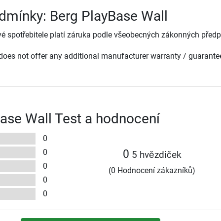
dmínky: Berg PlayBase Wall
é spotřebitele platí záruka podle všeobecných zákonných předp
oes not offer any additional manufacturer warranty / guarante
ase Wall Test a hodnocení
0
0
0
5 hvězdiček
0
(0 Hodnocení zákazníků)
0
0