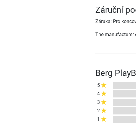
Záruční po
Záruka: Pro koncov
The manufacturer d
Berg PlayB
5
4
3
2
1