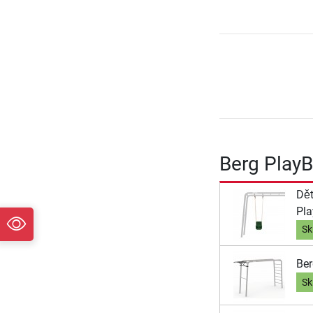
Berg PlayB
Dět
Pl
Sk
Ber
Sk