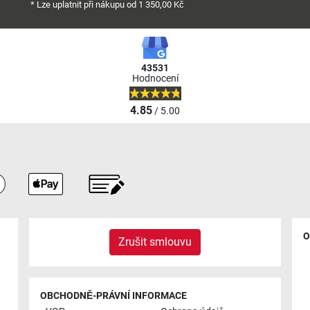
* Lze uplatnit při nákupu od 1 350,00 Kč
43531
Hodnocení
4.85
/ 5.00
O
Zrušit smlouvu
OBCHODNĚ-PRÁVNÍ INFORMACE