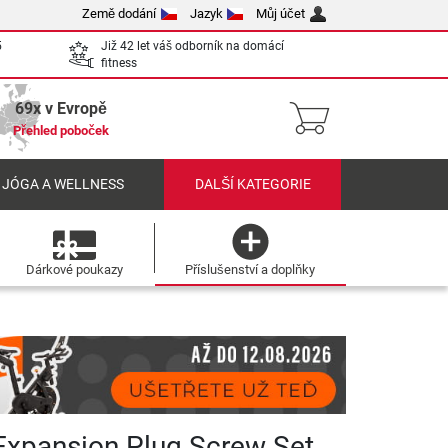
Země dodání
Jazyk
Můj účet
5
Již 42 let váš odborník na domácí
fitness
69x v Evropě
Přehled poboček
 JÓGA A WELLNESS
DALŠÍ KATEGORIE
Dárkové poukazy
Příslušenství a doplňky
xpansion Plug Screw Set