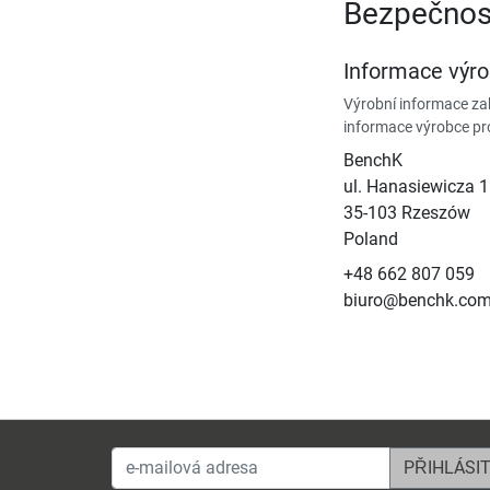
Bezpečnos
Informace výr
Výrobní informace zah
informace výrobce pr
BenchK
ul. Hanasiewicza 
35-103 Rzeszów
Poland
+48 662 807 059
biuro@benchk.co
e-mailová adresa