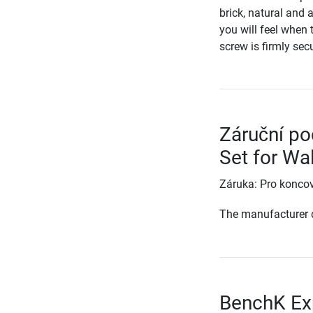
brick, natural and 
you will feel when 
screw is firmly sec
Záruční p
Set for Wa
Záruka: Pro koncov
The manufacturer d
BenchK Exp