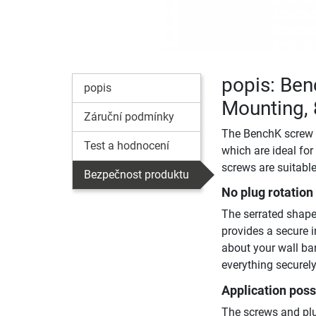
popis: Ben
popis
Mounting, 
Záruční podmínky
The BenchK screw s
Test a hodnocení
which are ideal for
screws are suitable
Bezpečnost produktu
No plug rotation
The serrated shape 
provides a secure i
about your wall ba
everything securely
Application possi
The screws and plug