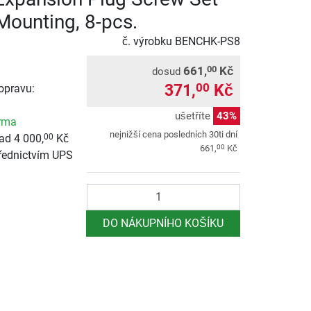
Mounting, 8-pcs.
č. výrobku
BENCHK-PS8
661,
Kč
00
dosud
371,
Kč
00
opravu:
ušetříte
43%
rma
nejnižší cena posledních 30ti dní
ad 4 000,
Kč
00
00
661,
Kč
řednictvím UPS
Počet
DO NÁKUPNÍHO KOŠÍKU