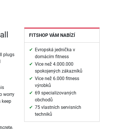
all
FITSHOP VÁM NABÍZÍ
Evropská jednička v
l plugs
domácím fitness
d
Více než 4.000.000
spokojených zákazníků
Více než 6.000 fitness
výrobků
is
69 specializovaných
to worry
obchodů
s keep
75 vlastních servisních
techniků
ncrete,