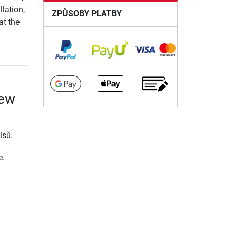
lation,
ZPŮSOBY PLATBY
at the
rew
isů.
e.