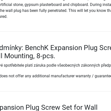
artificial stone, gypsum plasterboard and chipboard. During instal
the wall plug has been fully penetrated. This will let you know th
ured.
odmínky: BenchK Expansion Plug Sc
ll Mounting, 8-pcs.
é spotřebitele platí záruka podle všeobecných zákonných předp
oes not offer any additional manufacturer warranty / guarante
ansion Plug Screw Set for Wall