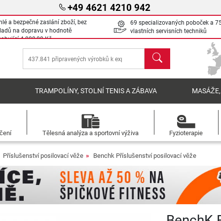
+49 4621 4210 942
hlé a bezpečné zaslání zboží, bez
69 specializovaných poboček a 7
ladů na dopravu v hodnotě
vlastních servisních techniků
sahující
4 000,00 Kč
Hledat
Í
TRAMPOLÍNY, STOLNÍ TENIS A ZÁBAVA
MASÁŽE,
ečení
Tělesná analýza a sportovní výživa
Fyzioterapie
Příslušenství posilovací věže
Benchk Příslušenství posilovací věže
BenchK E