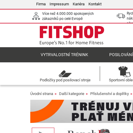
Firma
Impressum
Kariéra
Kontakt
Ryc
Více než 4.000.000 spokojených
nák
zákazníků po celé Evropě
pře
VYTRVALOSTNÍ TRÉNINK
POSILOVÁN
Podložky pod posilovací stroje
Sportovní obl
Úvodní strana
Další kategorie
Příslušenství a doplňky