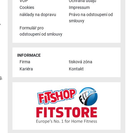
VOP
Ochrana údajů
Cookies
Impressum
náklady na dopravu
Právo na odstoupení od
smlouvy
,
Formulář pro
odstoupení od smlouvy
INFORMACE
Firma
tisková zóna
Kariéra
Kontakt
g
,