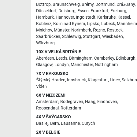
Bottrop
,
Braunschweig
,
Brémy
,
Dortmund
,
Drážďany
,
Düsseldorf
,
Duisburg
,
Essen
,
Frankfurt
,
Freiburg
,
Hamburk
,
Hannover
,
Ingolstadt
,
Karlsruhe
,
Kassel
,
Koblenz
,
Kolín nad Rýnem
,
Lipsko
,
Lübeck
,
Mannheim
Mnichov
,
Münster
,
Norimberk
,
Řezno
,
Rostock
,
Saarbrücken
,
Schleswig
,
Stuttgart
,
Wiesbaden
,
Würzburg
10X V VELKÁ BRITÁNIE
Aberdeen
,
Leeds
,
Birmingham
,
Camberley
,
Edinburgh
,
Glasgow
,
Londýn
,
Manchester
,
Nottingham
7X V RAKOUSKO
Štýrský Hradec
,
Innsbruck
,
Klagenfurt
,
Linec
,
Salzbur
Vídeň
6X V NIZOZEMÍ
Amsterdam
,
Bodegraven
,
Haag
,
Eindhoven
,
Roosendaal
,
Rotterdam
4X V ŠVÝCARSKO
Basilej
,
Bern
,
Lausanne
,
Curych
2X V BELGIE