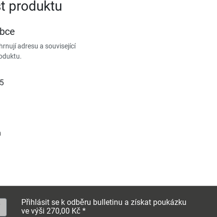
t produktu
obce
rnují adresu a související
oduktu.
15
m
Přihlásit se k odběru bulletinu a získat poukázku
ve výši 270,00 Kč *