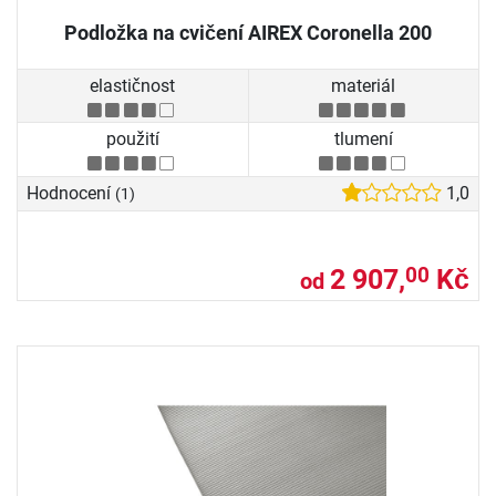
Podložka na cvičení AIREX Coronella 200
elastičnost
materiál
použití
tlumení
Hodnocení
1,0
(1)
2 907,
Kč
00
od