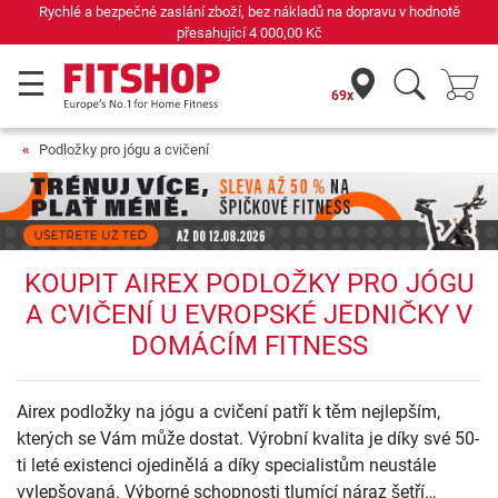
lání zboží, bez nákladů na dopravu v hodnotě
Již 42 let
přesahující
4 000,00 Kč
69x
Podložky pro jógu a cvičení
KOUPIT AIREX PODLOŽKY PRO JÓGU
A CVIČENÍ U EVROPSKÉ JEDNIČKY V
DOMÁCÍM FITNESS
Airex podložky na jógu a cvičení patří k těm nejlepším,
kterých se Vám může dostat. Výrobní kvalita je díky své 50-
ti leté existenci ojedinělá a díky specialistům neustále
vylepšovaná. Výborné schopnosti tlumící náraz šetří