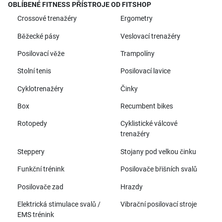
OBLÍBENÉ FITNESS PŘÍSTROJE OD FITSHOP
Crossové trenažéry
Ergometry
Běžecké pásy
Veslovací trenažéry
Posilovací věže
Trampolíny
Stolní tenis
Posilovací lavice
Cyklotrenažéry
Činky
Box
Recumbent bikes
Rotopedy
Cyklistické válcové
trenažéry
Steppery
Stojany pod velkou činku
Funkční trénink
Posilovače břišních svalů
Posilovače zad
Hrazdy
Elektrická stimulace svalů /
Vibrační posilovací stroje
EMS trénink