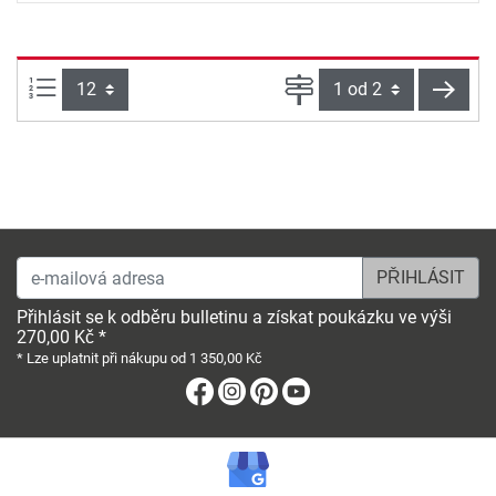
Počet výrobků na straně:
Strana
násle
e-mailová adresa
Přihlásit se k odběru bulletinu a získat poukázku ve výši
270,00 Kč *
* Lze uplatnit při nákupu od 1 350,00 Kč
Facebook
Instagram
Pinterest
Youtube