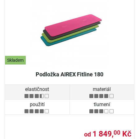
Skladem
Podložka AIREX Fitline 180
elastičnost
materiál
použití
tlumení
1 849,
Kč
00
od