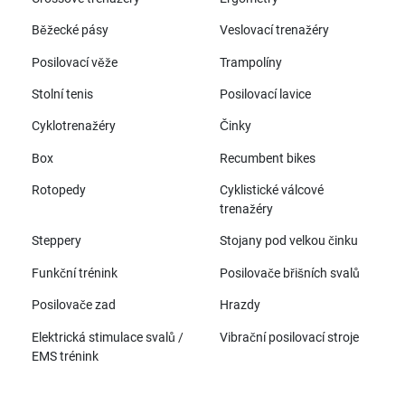
Běžecké pásy
Veslovací trenažéry
Posilovací věže
Trampolíny
Stolní tenis
Posilovací lavice
Cyklotrenažéry
Činky
Box
Recumbent bikes
Rotopedy
Cyklistické válcové
trenažéry
Steppery
Stojany pod velkou činku
Funkční trénink
Posilovače břišních svalů
Posilovače zad
Hrazdy
Elektrická stimulace svalů /
Vibrační posilovací stroje
EMS trénink
Všechny značky