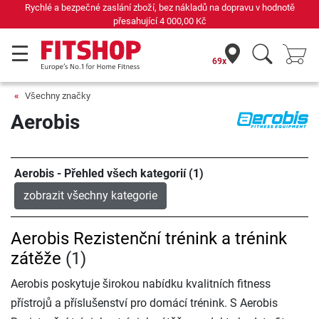
Rychlé a bezpečné zaslání zboží, bez nákladů na dopravu v hodnotě
přesahující
4 000,00 Kč
69x
Všechny značky
Aerobis
Aerobis - Přehled všech kategorií (1)
zobrazit všechny kategorie
Aerobis Rezistenční trénink a trénink
zátěže
(1)
Aerobis poskytuje širokou nabídku kvalitních fitness
přístrojů a příslušenství pro domácí trénink. S Aerobis